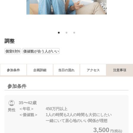
1
2
3
調整
個室6対6
価値観が合う人がいい
参加条件
企画詳細
当日の流れ
アクセス
注意事項
参加条件
35〜42歳
＜年収＞ 450万円以上
男性
＜価値観＞ 1人の時間も2人の時間も大切にしたい
一緒にいて居心地のいい関係が理想
3,500
円(税込)