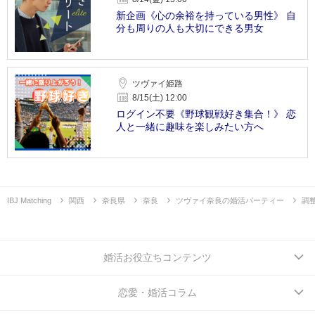
新企画《心の余裕を持っている男性》 自
分も周りの人も大切にできる男女
ツヴァイ姫路
8/15(土) 12:00
ログイン不要《野球観戦好き集合！》 恋
人と一緒に趣味を楽しみたい方へ
IBJ Matching
関西
奈良県
奈良
ツヴァイ奈良の婚活パーティー
調
婚活お役立ちコンテンツ
恋愛・婚活コラム