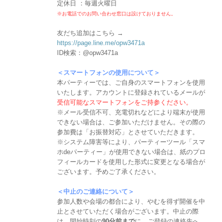
定休日 ：毎週火曜日
※お電話でのお問い合わせ窓口は設けておりません。
友だち追加はこちら →
https://page.line.me/opw3471a
ID検索：@opw3471a
＜スマートフォンの使用について＞
本パーティーでは、ご自身のスマートフォンを使用
いたします。アカウントに登録されているメールが
受信可能なスマートフォンをご持参ください。
※メール受信不可、充電切れなどにより端末が使用
できない場合は、ご参加いただけません。その際の
参加費は「お振替対応」とさせていただきます。
※システム障害等により、パーティーツール「スマ
ホdeパーティー」が使用できない場合は、紙のプロ
フィールカードを使用した形式に変更となる場合が
ございます。予めご了承ください。
＜中止のご連絡について＞
参加人数や会場の都合により、やむを得ず開催を中
止とさせていただく場合がございます。中止の際
は、開始時刻の
90分前まで
に、ご登録の連絡先へ