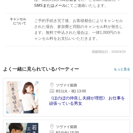
SMSまたはメール
にてご連絡いたします。
キャンセル
ご予約手続き完了後、お客様都合によりキャンセル
について
された場合、参加費と同額のキャンセル料が発生し
ます。無料で申込された場合は、一律1,000円のキ
ャンセル料をお支払いいただきます。
掲載開始日：2026/4/24
よく一緒に見られているパーティー
もっと見る
ツヴァイ姫路
8/11(火・祝) 13:00
《ほのぼの仲良し夫婦が理想》 お仕事を
頑張っている男女
ツヴァイ姫路
8/14(金) 15:00