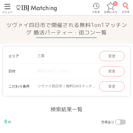
0
りれき
お気に入り
さがす
メニュー
ツヴァイ四日市で開催される無料1on1マッチン
グ 婚活パーティー・街コン一覧
三重
エリア
変更
指定されていません
日付
変更
ツヴァイ四日市｜無料1on1マッチング
こだわり条件
変更
検索結果一覧
0
件
空席あり