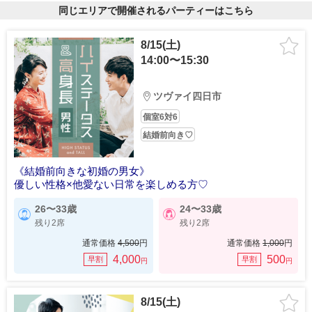
同じエリアで開催されるパーティーはこちら
8/15(土)
14:00〜15:30
ツヴァイ四日市
個室6対6
結婚前向き♡
《結婚前向きな初婚の男女》
優しい性格×他愛ない日常を楽しめる方♡
26〜33歳
24〜33歳
残り2席
残り2席
通常価格
4,500
円
通常価格
1,000
円
4,000
500
早割
早割
円
円
8/15(土)