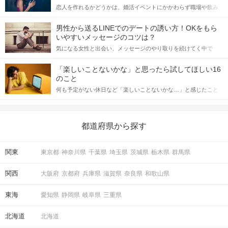
恋人を作れるかどうかは、婚活イベントにかかわらず職場や飲み
会の場で女性が話しかけて欲しい時に出すサインに、早く気づい
てアプローチできるかにも左右されます。 これから恋人作りを本
男性から送るLINEでのデートの誘い方！OKをもら
格的に始めようとしている方は、女性が異性を求めて出すサイン
いやすいメッセージのコツは？
をしっかりと理解し、正しい行動に移せるかどうかが重要。 この
気になる女性と出会い、メッセージのやり取りを続けてく中で
記事では、女性が話しかけて欲しい時に出すサインとその心理を
「この人いいな」と感じたら、次はデートに誘いたくなるもの。
詳しく解説した後、婚活イベントで実際にサインを受け取った場
しかし、中には「どう誘ったらいいの？」とお困りの男性もいら
合にどのような行動に繋げるべきかをご紹介していきます。
「楽しいことないかな」と思ったら試してほしい16
っしゃるのではないでしょうか。 そこで今回は、男性から女性へ
のこと
送るLINEでのデートの誘い方のコツをご紹介します。例文も混じ
何も予定がない休日など「楽しいことないかな…」と感じたこと
えながら解説するので、ぜひ参考にしてください。
がある人もいるのでは？ 日常が退屈に感じるなら、いますぐ楽し
いことを始めましょう！ いますぐ楽しい気分になれる対処法か
ら、恋愛・自分磨き・趣味などジャンル別の楽しいことまで、16
の楽しいことアイデアを集めました♪ いままさに楽しいことを探し
都道府県から探す
ている方は必見です。
関東
東京都
神奈川県
千葉県
埼玉県
茨城県
栃木県
群馬県
関西
大阪府
京都府
兵庫県
滋賀県
奈良県
和歌山県
東海
愛知県
静岡県
岐阜県
三重県
北海道
北海道