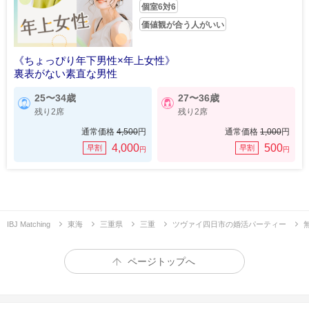
個室6対6
価値観が合う人がいい
《ちょっぴり年下男性×年上女性》
裏表がない素直な男性
25〜34歳
27〜36歳
残り2席
残り2席
通常価格
4,500
円
通常価格
1,000
円
4,000
500
早割
早割
円
円
IBJ Matching
東海
三重県
三重
ツヴァイ四日市の婚活パーティー
ページトップへ