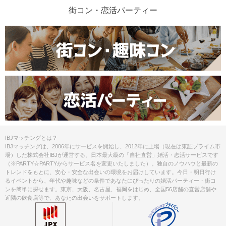
街コン・恋活パーティー
IBJマッチングとは？
IBJマッチングは、2006年にサービスを開始し、2012年に上場（現在は東証プライム市
場）した株式会社IBJが運営する、日本最大級の「自社直営」婚活・恋活サービスです
（※PARTY☆PARTYからサービス名を変更いたしました）。独自のノウハウと最新の
トレンドをもとに、安心・安全な出会いの環境をお届けしています。今日・明日行け
るイベントから、年代や趣味などの条件であなたにぴったりの婚活パーティー・街コ
ンを簡単に探せます。東京、大阪、名古屋、福岡をはじめ、全国56店舗の直営店舗や
近隣の飲食店等で、あなたの出会いをサポートします。