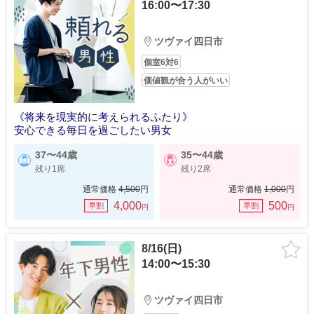
16:00〜17:30
ツヴァイ四日市
個室6対6
価値観が合う人がいい
《将来を現実的に考えられるふたり》
安心できる毎日を過ごしたい男女
37〜44歳
35〜44歳
残り1席
残り2席
通常価格
4,500
円
通常価格
1,000
円
4,000
500
早割
早割
円
円
8/16(日)
14:00〜15:30
ツヴァイ四日市