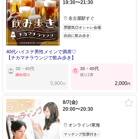
19:30〜21:30
名古屋駅すぐ
雰囲気◎オシャレ会場
自由に飲み歩き
40代ハイステ男性メインで満席♡
【チカマチラウンジで飲み歩き】
30・40代
30・40代
締め切り
残り2席
5,900
2,000
円
円
8/7(金)
20:00〜20:30
オンライン/東海
マッチング投票付き♪