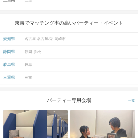
三重県
三重
東海でマッチング率の高いパーティー・イベント
愛知県
名古屋
名古屋/栄
岡崎市
静岡県
静岡
浜松
岐阜県
岐阜
三重県
三重
パーティー専用会場
一覧