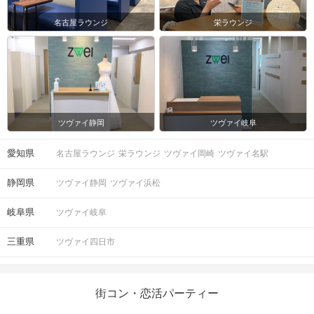
名古屋ラウンジ
栄ラウンジ
ツヴァイ静岡
ツヴァイ岐阜
愛知県
名古屋ラウンジ
栄ラウンジ
ツヴァイ岡崎
ツヴァイ名駅
静岡県
ツヴァイ静岡
ツヴァイ浜松
岐阜県
ツヴァイ岐阜
三重県
ツヴァイ四日市
街コン・恋活パーティー