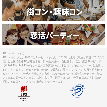
IBJマッチングとは？
IBJマッチングは、2006年にサービスを開始し、2012年に上場（現在は東証プライム市
場）した株式会社IBJが運営する、日本最大級の「自社直営」婚活・恋活サービスです
（※PARTY☆PARTYからサービス名を変更いたしました）。独自のノウハウと最新の
トレンドをもとに、安心・安全な出会いの環境をお届けしています。今日・明日行け
るイベントから、年代や趣味などの条件であなたにぴったりの婚活パーティー・街コ
ンを簡単に探せます。東京、大阪、名古屋、福岡をはじめ、全国56店舗の直営店舗や
近隣の飲食店等で、あなたの出会いをサポートします。