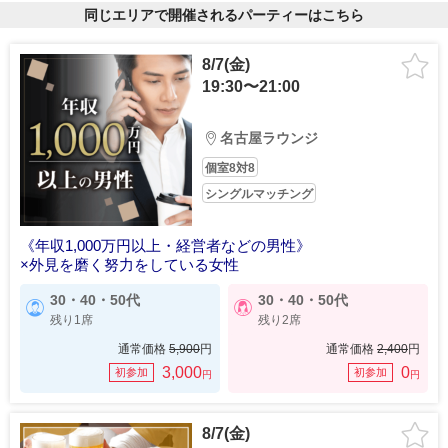
同じエリアで開催されるパーティーはこちら
8/7(金)
19:30〜21:00
名古屋ラウンジ
個室8対8
シングルマッチング
《年収1,000万円以上・経営者などの男性》
×外見を磨く努力をしている女性
30・40・50代
30・40・50代
残り1席
残り2席
通常価格
5,900
円
通常価格
2,400
円
3,000
0
初参加
初参加
円
円
8/7(金)