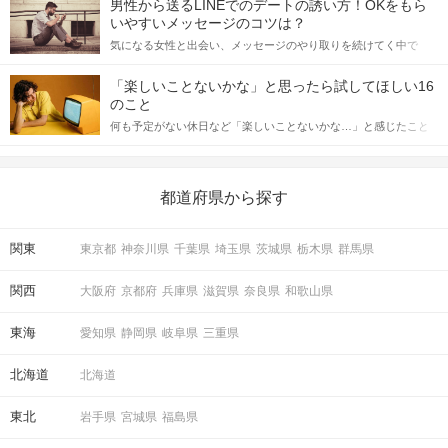
男性から送るLINEでのデートの誘い方！OKをもら
格的に始めようとしている方は、女性が異性を求めて出すサイン
いやすいメッセージのコツは？
をしっかりと理解し、正しい行動に移せるかどうかが重要。 この
気になる女性と出会い、メッセージのやり取りを続けてく中で
記事では、女性が話しかけて欲しい時に出すサインとその心理を
「この人いいな」と感じたら、次はデートに誘いたくなるもの。
詳しく解説した後、婚活イベントで実際にサインを受け取った場
しかし、中には「どう誘ったらいいの？」とお困りの男性もいら
合にどのような行動に繋げるべきかをご紹介していきます。
「楽しいことないかな」と思ったら試してほしい16
っしゃるのではないでしょうか。 そこで今回は、男性から女性へ
のこと
送るLINEでのデートの誘い方のコツをご紹介します。例文も混じ
何も予定がない休日など「楽しいことないかな…」と感じたこと
えながら解説するので、ぜひ参考にしてください。
がある人もいるのでは？ 日常が退屈に感じるなら、いますぐ楽し
いことを始めましょう！ いますぐ楽しい気分になれる対処法か
ら、恋愛・自分磨き・趣味などジャンル別の楽しいことまで、16
の楽しいことアイデアを集めました♪ いままさに楽しいことを探し
都道府県から探す
ている方は必見です。
関東
東京都
神奈川県
千葉県
埼玉県
茨城県
栃木県
群馬県
関西
大阪府
京都府
兵庫県
滋賀県
奈良県
和歌山県
東海
愛知県
静岡県
岐阜県
三重県
北海道
北海道
東北
岩手県
宮城県
福島県