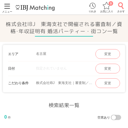
0
りれき
お気に入り
さがす
メニュー
株式会社IBJ 東海支社で開催される審査制／資
格･年収証明有 婚活パーティー・街コン一覧
名古屋
エリア
変更
指定されていません
日付
変更
株式会社IBJ 東海支社｜審査制／資格･年収証明有
こだわり条件
変更
検索結果一覧
0
件
空席あり