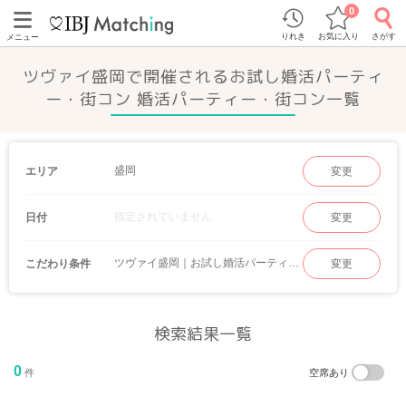
0
りれき
お気に入り
さがす
メニュー
ツヴァイ盛岡で開催されるお試し婚活パーティ
ー・街コン 婚活パーティー・街コン一覧
盛岡
エリア
変更
指定されていません
日付
変更
ツヴァイ盛岡｜お試し婚活パーティー・街コン
こだわり条件
変更
検索結果一覧
0
件
空席あり