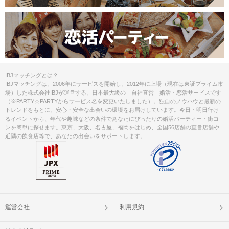
IBJマッチングとは？
IBJマッチングは、2006年にサービスを開始し、2012年に上場（現在は東証プライム市
場）した株式会社IBJが運営する、日本最大級の「自社直営」婚活・恋活サービスです
（※PARTY☆PARTYからサービス名を変更いたしました）。独自のノウハウと最新の
トレンドをもとに、安心・安全な出会いの環境をお届けしています。今日・明日行け
るイベントから、年代や趣味などの条件であなたにぴったりの婚活パーティー・街コ
ンを簡単に探せます。東京、大阪、名古屋、福岡をはじめ、全国56店舗の直営店舗や
近隣の飲食店等で、あなたの出会いをサポートします。
運営会社
利用規約