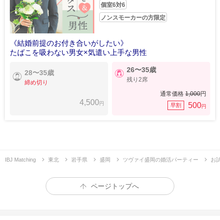
個室6対6
ノンスモーカーの方限定
《結婚前提のお付き合いがしたい》
たばこを吸わない男女×気遣い上手な男性
26〜35歳
28〜35歳
残り2席
締め切り
通常価格
1,000
円
4,500
円
500
早割
円
IBJ Matching
東北
岩手県
盛岡
ツヴァイ盛岡の婚活パーティー
お
ページトップへ