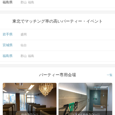
福島県
郡山
福島
東北でマッチング率の高いパーティー・イベント
岩手県
盛岡
宮城県
仙台
福島県
郡山
福島
パーティー専用会場
一覧
仙台ラウンジ
ツヴァイ仙台ラウンジ