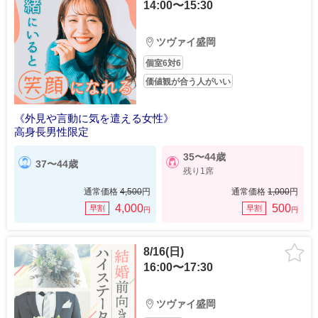
14:00〜15:30
ツヴァイ盛岡
個室6対6
価値観が合う人がいい
《外見や言動に気を遣える女性》
高身長男性限定
35〜44歳
37〜44歳
残り1席
通常価格
4,500
円
通常価格
1,000
円
4,000
500
早割
早割
円
円
8/16(日)
16:00〜17:30
ツヴァイ盛岡