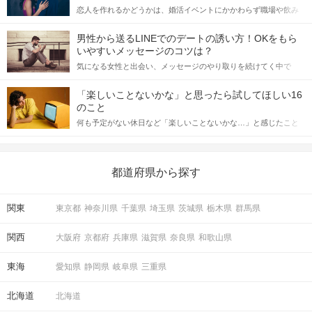
恋人を作れるかどうかは、婚活イベントにかかわらず職場や飲み
会の場で女性が話しかけて欲しい時に出すサインに、早く気づい
てアプローチできるかにも左右されます。 これから恋人作りを本
男性から送るLINEでのデートの誘い方！OKをもら
格的に始めようとしている方は、女性が異性を求めて出すサイン
いやすいメッセージのコツは？
をしっかりと理解し、正しい行動に移せるかどうかが重要。 この
気になる女性と出会い、メッセージのやり取りを続けてく中で
記事では、女性が話しかけて欲しい時に出すサインとその心理を
「この人いいな」と感じたら、次はデートに誘いたくなるもの。
詳しく解説した後、婚活イベントで実際にサインを受け取った場
しかし、中には「どう誘ったらいいの？」とお困りの男性もいら
合にどのような行動に繋げるべきかをご紹介していきます。
「楽しいことないかな」と思ったら試してほしい16
っしゃるのではないでしょうか。 そこで今回は、男性から女性へ
のこと
送るLINEでのデートの誘い方のコツをご紹介します。例文も混じ
何も予定がない休日など「楽しいことないかな…」と感じたこと
えながら解説するので、ぜひ参考にしてください。
がある人もいるのでは？ 日常が退屈に感じるなら、いますぐ楽し
いことを始めましょう！ いますぐ楽しい気分になれる対処法か
ら、恋愛・自分磨き・趣味などジャンル別の楽しいことまで、16
の楽しいことアイデアを集めました♪ いままさに楽しいことを探し
都道府県から探す
ている方は必見です。
関東
東京都
神奈川県
千葉県
埼玉県
茨城県
栃木県
群馬県
関西
大阪府
京都府
兵庫県
滋賀県
奈良県
和歌山県
東海
愛知県
静岡県
岐阜県
三重県
北海道
北海道