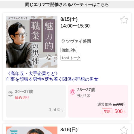
同じエリアで開催されるパーティーはこちら
8/15(土)
14:00〜15:30
ツヴァイ盛岡
個室6対6
1on1トーク
《高年収・大手企業など》
仕事を頑張る男性×落ち着く関係が理想の男女
28〜37歳
30〜37歳
残り2席
締め切り
通常価格
1,000
円
4,500
円
500
早割
円
8/16(日)