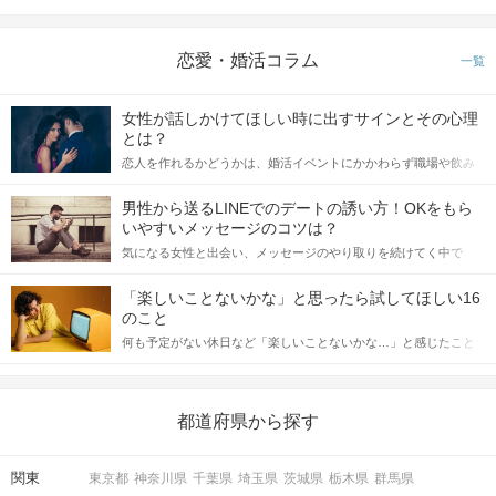
恋愛・婚活コラム
一覧
女性が話しかけてほしい時に出すサインとその心理
とは？
恋人を作れるかどうかは、婚活イベントにかかわらず職場や飲み
会の場で女性が話しかけて欲しい時に出すサインに、早く気づい
てアプローチできるかにも左右されます。 これから恋人作りを本
男性から送るLINEでのデートの誘い方！OKをもら
格的に始めようとしている方は、女性が異性を求めて出すサイン
いやすいメッセージのコツは？
をしっかりと理解し、正しい行動に移せるかどうかが重要。 この
気になる女性と出会い、メッセージのやり取りを続けてく中で
記事では、女性が話しかけて欲しい時に出すサインとその心理を
「この人いいな」と感じたら、次はデートに誘いたくなるもの。
詳しく解説した後、婚活イベントで実際にサインを受け取った場
しかし、中には「どう誘ったらいいの？」とお困りの男性もいら
合にどのような行動に繋げるべきかをご紹介していきます。
「楽しいことないかな」と思ったら試してほしい16
っしゃるのではないでしょうか。 そこで今回は、男性から女性へ
のこと
送るLINEでのデートの誘い方のコツをご紹介します。例文も混じ
何も予定がない休日など「楽しいことないかな…」と感じたこと
えながら解説するので、ぜひ参考にしてください。
がある人もいるのでは？ 日常が退屈に感じるなら、いますぐ楽し
いことを始めましょう！ いますぐ楽しい気分になれる対処法か
ら、恋愛・自分磨き・趣味などジャンル別の楽しいことまで、16
の楽しいことアイデアを集めました♪ いままさに楽しいことを探し
都道府県から探す
ている方は必見です。
関東
東京都
神奈川県
千葉県
埼玉県
茨城県
栃木県
群馬県