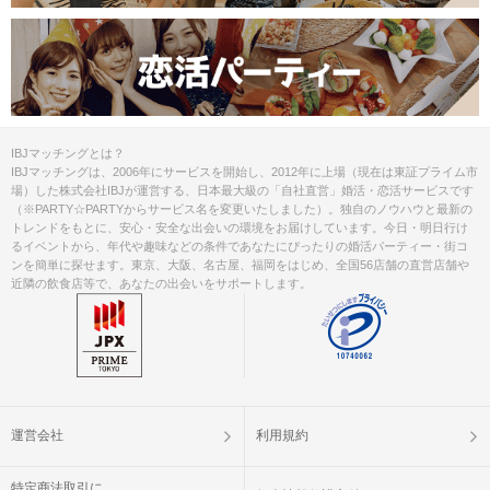
IBJマッチングとは？
IBJマッチングは、2006年にサービスを開始し、2012年に上場（現在は東証プライム市
場）した株式会社IBJが運営する、日本最大級の「自社直営」婚活・恋活サービスです
（※PARTY☆PARTYからサービス名を変更いたしました）。独自のノウハウと最新の
トレンドをもとに、安心・安全な出会いの環境をお届けしています。今日・明日行け
るイベントから、年代や趣味などの条件であなたにぴったりの婚活パーティー・街コ
ンを簡単に探せます。東京、大阪、名古屋、福岡をはじめ、全国56店舗の直営店舗や
近隣の飲食店等で、あなたの出会いをサポートします。
運営会社
利用規約
特定商法取引に