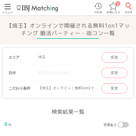
0
りれき
お気に入り
さがす
メニュー
【埼玉】オンラインで開催される無料1on1マッ
チング 婚活パーティー・街コン一覧
埼玉
エリア
変更
指定されていません
日付
変更
【埼玉】オンライン｜無料1on1マッチング
こだわり条件
変更
検索結果一覧
0
件
空席あり