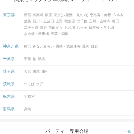
東京都
新宿
有楽町
銀座
東京(八重洲・丸の内)
恵比寿・赤坂
六本木
池袋
品川・五反田
上野
秋葉原
北千住
立川・吉祥寺
町田
二子玉川
渋谷
自由が丘
お台場
八王子
日本橋・八丁堀
水道橋・飯田橋
浅草・両国
神奈川県
横浜
みなとみらい
川崎・武蔵小杉
藤沢
鎌倉
千葉県
千葉
柏
船橋
埼玉県
大宮
川越
浦和
茨城県
つくば
水戸
栃木県
宇都宮
群馬県
高崎
パーティー専用会場
一覧