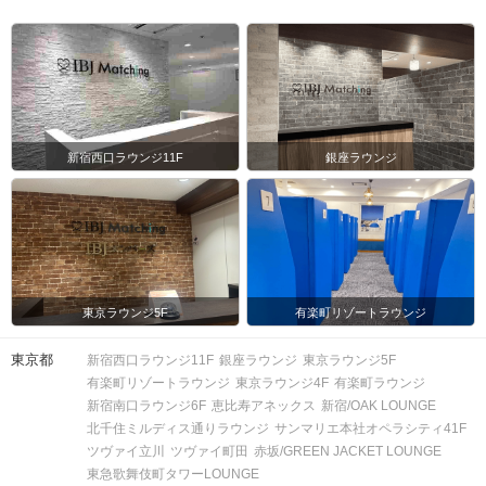
新宿西口ラウンジ11F
銀座ラウンジ
東京ラウンジ5F
有楽町リゾートラウンジ
東京都
新宿西口ラウンジ11F
銀座ラウンジ
東京ラウンジ5F
有楽町リゾートラウンジ
東京ラウンジ4F
有楽町ラウンジ
新宿南口ラウンジ6F
恵比寿アネックス
新宿/OAK LOUNGE
北千住ミルディス通りラウンジ
サンマリエ本社オペラシティ41F
ツヴァイ立川
ツヴァイ町田
赤坂/GREEN JACKET LOUNGE
東急歌舞伎町タワーLOUNGE