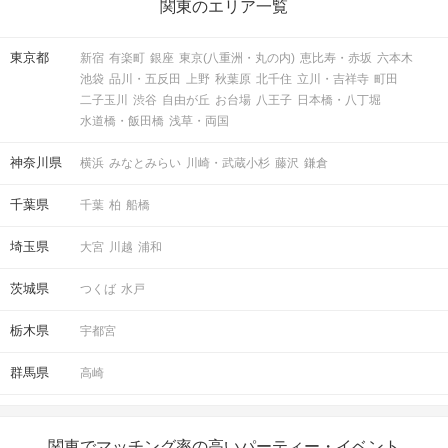
関東のエリア一覧
東京都
新宿
有楽町
銀座
東京(八重洲・丸の内)
恵比寿・赤坂
六本木
池袋
品川・五反田
上野
秋葉原
北千住
立川・吉祥寺
町田
二子玉川
渋谷
自由が丘
お台場
八王子
日本橋・八丁堀
水道橋・飯田橋
浅草・両国
神奈川県
横浜
みなとみらい
川崎・武蔵小杉
藤沢
鎌倉
千葉県
千葉
柏
船橋
埼玉県
大宮
川越
浦和
茨城県
つくば
水戸
栃木県
宇都宮
群馬県
高崎
関東でマッチング率の高いパーティー・イベント