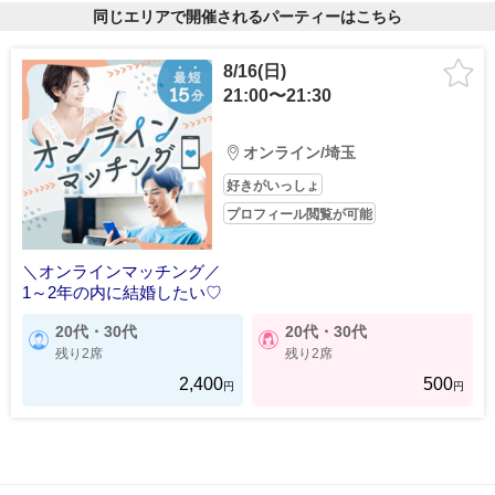
同じエリアで開催されるパーティーはこちら
8/16(日)
21:00〜21:30
オンライン/埼玉
好きがいっしょ
プロフィール閲覧が可能
＼オンラインマッチング／
1～2年の内に結婚したい♡
20代・30代
20代・30代
残り2席
残り2席
2,400
500
円
円