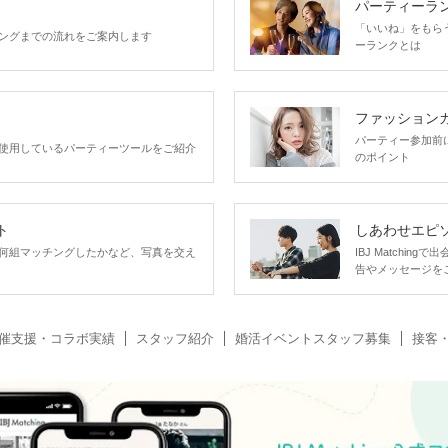
パーティーラ
「いいね」をもらうほ
ングまでの流れをご案内します
ーランクとは
ファッション
パーティー参加前
使用しているパーティーツールをご紹介
のポイント
ト
しあわせエピ
何組マッチングしたかなど、写真を交え
IBJ Matchi
告やメッセージを
催支援・コラボ実績
スタッフ紹介
婚活イベントスタッフ募集
接客