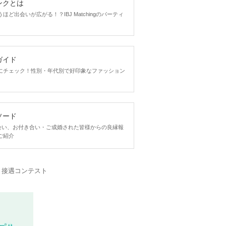
ンクとは
ど出会いが広がる！？IBJ Matchingのパーティ
ガイド
にチェック！性別・年代別で好印象なファッション
ソード
ngで出会い、お付き合い・ご成婚された皆様からの良縁報
ご紹介
・接遇コンテスト