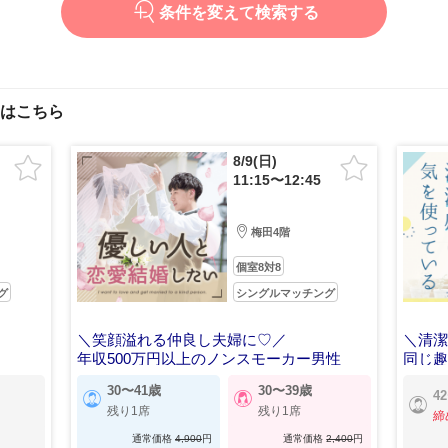
条件を変えて検索する
はこちら
8/9(日)
11:15〜12:45
梅田4階
個室8対8
グ
シングルマッチング
＼笑顔溢れる仲良し夫婦に♡／
＼清
年収500万円以上のノンスモーカー男性
同じ
30〜41歳
30〜39歳
4
残り1席
残り1席
締
通常価格
4,900
円
通常価格
2,400
円