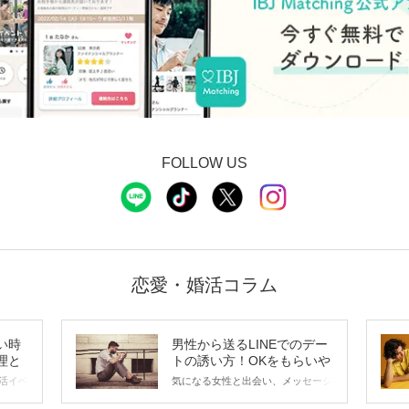
FOLLOW US
恋愛・婚活コラム
い時
男性から送るLINEでのデー
理と
トの誘い方！OKをもらいや
すいメッセージのコツは？
活イベ
気になる女性と出会い、メッセージ
会の場
のやり取りを続けてく中で「この人