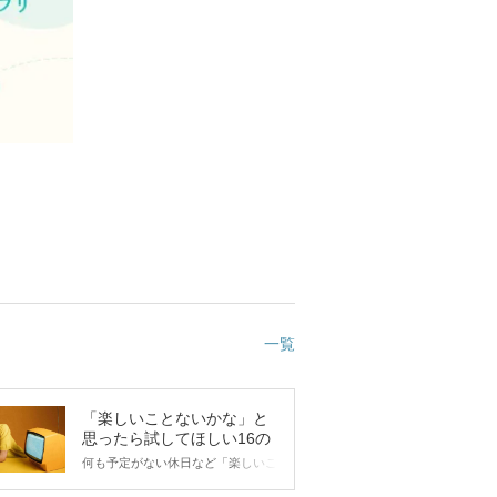
一覧
「楽しいことないかな」と
思ったら試してほしい16の
こと
何も予定がない休日など「楽しいこ
とないかな…」と感じたことがある