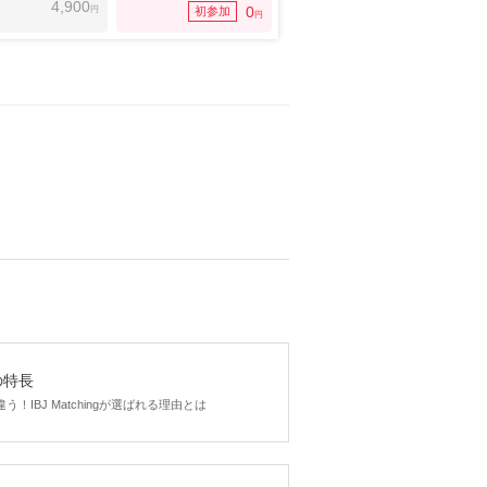
4,900
円
0
初参加
円
gの特長
！IBJ Matchingが選ばれる理由とは