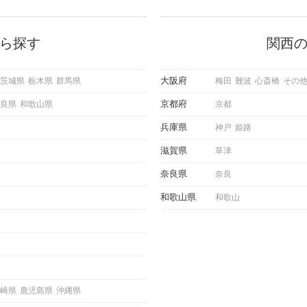
に出す
いいな」と感じたら、次はデートに
ローチ
誘いたくなるもの。 しかし、中に
 これ
は「どう誘ったらいいの？」とお困
ようと
りの男性もいらっしゃるのではない
ら探す
関西
求めて
でしょうか。 そこで今回は、男性
し、正
から女性へ送るLINEでのデートの
重要。
誘い方のコツをご紹介します。例文
大阪府
茨城県
栃木県
群馬県
梅田
難波
心斎橋
その
けて欲
も混じえながら解説するので、ぜひ
理を詳
参考にしてください。
京都府
良県
和歌山県
京都
トで実
にどの
兵庫県
神戸
姫路
ご紹介
滋賀県
草津
奈良県
奈良
和歌山県
和歌山
崎県
鹿児島県
沖縄県