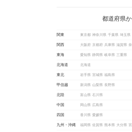
で女性が話しかけて欲しい時
サインに、早く気づいてアプ
できるかにも左右されます。
から恋人作りを本格的に始め
都道府県か
している方は、女性が異性を
出すサインをしっかりと理解
しい行動に移せるかどうかが
関東
東京都
神奈川県
千葉県
埼玉県
この記事では、女性が話しか
しい時に出すサインとその心
関西
大阪府
京都府
兵庫県
滋賀県
奈
しく解説した後、婚活イベン
際にサインを受け取った場合
東海
愛知県
静岡県
岐阜県
三重県
ような行動に繋げるべきかを
していきます。
北海道
北海道
東北
岩手県
宮城県
福島県
甲信越
新潟県
山梨県
長野県
北陸
富山県
石川県
中国
岡山県
広島県
四国
香川県
愛媛県
九州
沖縄
福岡県
佐賀県
熊本県
大分県
宮