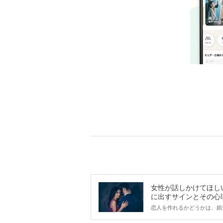
女性が話しかけてほし
に出すサインとその心
は？
恋人を作れるかどうかは、婚
ントにかかわらず職場や飲み