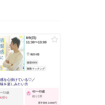
8/9(日)
11:30〜13:00
梅田4階
個室8対8
複数マッチング
潔感を心掛けている♡／
趣味を楽しみたい方
40〜49歳
2〜53歳
残り2席
め切り
通常価格
2,900
円