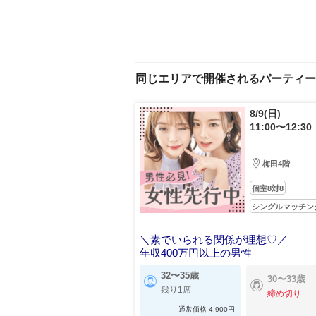
同じエリアで開催されるパーティー
8/9(日)
11:00〜12:30
梅田4階
個室8対8
シングルマッチン
＼素でいられる関係が理想♡／
年収400万円以上の男性
32〜35歳
30〜33歳
残り1席
締め切り
通常価格
4,900
円