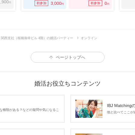
,900
円
3,000
0
初参加
初参加
円
円
BJ 関西支社（桜橋御幸ビル 4階）の婚活パーティー
オンライン
ページトップへ
婚活お役立ちコンテンツ
IBJ Matchin
な種類がある？などの疑問や気になるこ
他と比べてここが違う