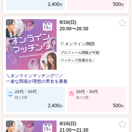
2,400
500
円
円
8/16(日)
20:00〜20:30
オンライン/関西
プロフィール閲覧が可能
マッチング投票付き♪
＼オンラインマッチング♡／
一途な関係が理想の男女を募集
20代・30代
20代・30代
残り2席
残り2席
2,400
500
円
円
8/16(日)
21:00〜21:30