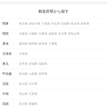
いことを始めましょう！ いますぐ楽しい気分になれる対処法か
ら、恋愛・自分磨き・趣味などジャンル別の楽しいことまで、16
の楽しいことアイデアを集めました♪ いままさに楽しいことを探し
都道府県から探す
ている方は必見です。
関東
東京都
神奈川県
千葉県
埼玉県
茨城県
栃木県
群馬県
関西
大阪府
京都府
兵庫県
滋賀県
奈良県
和歌山県
東海
愛知県
静岡県
岐阜県
三重県
北海道
北海道
東北
岩手県
宮城県
福島県
甲信越
新潟県
山梨県
長野県
北陸
富山県
石川県
中国
岡山県
広島県
四国
香川県
愛媛県