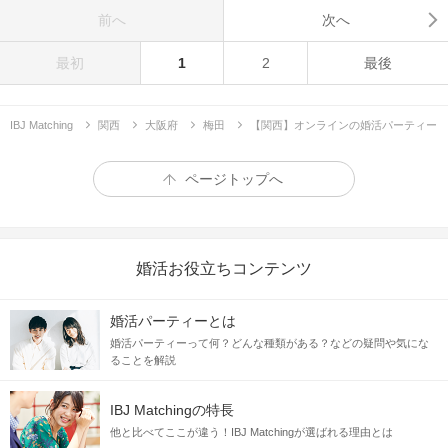
前へ
次へ
最初
1
2
最後
IBJ Matching
関西
大阪府
梅田
【関西】オンラインの婚活パーティー
ページトップへ
婚活お役立ちコンテンツ
婚活パーティーとは
婚活パーティーって何？どんな種類がある？などの疑問や気にな
ることを解説
IBJ Matchingの特長
他と比べてここが違う！IBJ Matchingが選ばれる理由とは