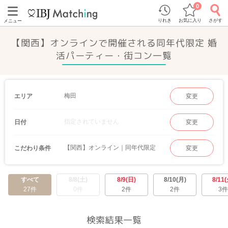
0
りれき
お気に入り
さがす
メニュー
【関西】オンラインで開催される同年代限定 婚
活パーティー・街コン一覧
梅田
エリア
変更
指定されていません
日付
変更
【関西】オンライン｜同年代限定
こだわり条件
変更
すべて
8/8(土)
8/9(日)
8/10(月)
8/11(
27件
0件
2件
2件
3件
検索結果一覧