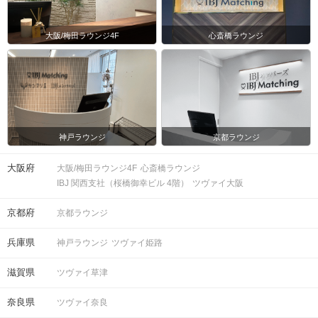
大阪/梅田ラウンジ4F
心斎橋ラウンジ
神戸ラウンジ
京都ラウンジ
大阪府
大阪/梅田ラウンジ4F
心斎橋ラウンジ
IBJ 関西支社（桜橋御幸ビル 4階）
ツヴァイ大阪
京都府
京都ラウンジ
兵庫県
神戸ラウンジ
ツヴァイ姫路
滋賀県
ツヴァイ草津
奈良県
ツヴァイ奈良