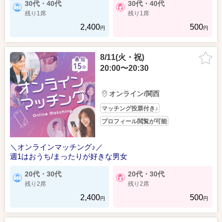
30代・40代
30代・40代
残り1席
残り1席
2,400
500
円
円
8/11(火・祝)
20:00〜20:30
オンライン/関西
マッチング投票付き♪
プロフィール閲覧が可能
＼オンラインマッチング♪／
週1はおうち/まったりが好きな男女
20代・30代
20代・30代
残り2席
残り2席
2,400
500
円
円