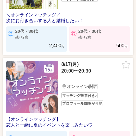
＼オンラインマッチング／
次にお付き合いする人と結婚したい！
20代・30代
20代・30代
残り2席
残り2席
2,400
500
円
円
8/17(月)
20:00〜20:30
オンライン/関西
マッチング投票付き♪
プロフィール閲覧が可能
【オンラインマッチング】
恋人と一緒に夏のイベントを楽しみたい♡