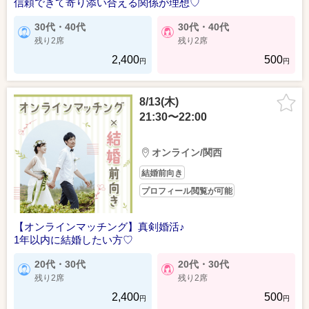
信頼できて寄り添い合える関係が理想♡
30代・40代
30代・40代
残り2席
残り2席
2,400
500
円
円
8/13(木)
21:30〜22:00
オンライン/関西
結婚前向き
プロフィール閲覧が可能
【オンラインマッチング】真剣婚活♪
1年以内に結婚したい方♡
20代・30代
20代・30代
残り2席
残り2席
2,400
500
円
円