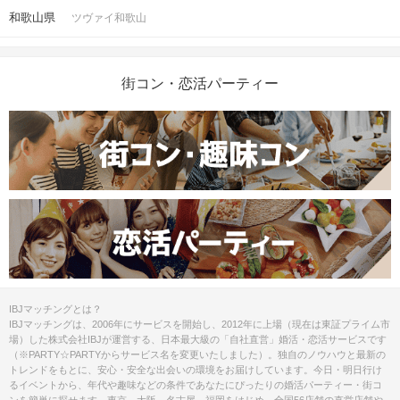
和歌山県
ツヴァイ和歌山
街コン・恋活パーティー
IBJマッチングとは？
IBJマッチングは、2006年にサービスを開始し、2012年に上場（現在は東証プライム市
場）した株式会社IBJが運営する、日本最大級の「自社直営」婚活・恋活サービスです
（※PARTY☆PARTYからサービス名を変更いたしました）。独自のノウハウと最新の
トレンドをもとに、安心・安全な出会いの環境をお届けしています。今日・明日行け
るイベントから、年代や趣味などの条件であなたにぴったりの婚活パーティー・街コ
ンを簡単に探せます。東京、大阪、名古屋、福岡をはじめ、全国56店舗の直営店舗や