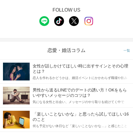
FOLLOW US
恋愛・婚活コラム
一覧
女性が話しかけてほしい時に出すサインとその心理
とは？
恋人を作れるかどうかは、婚活イベントにかかわらず職場や飲み
会の場で女性が話しかけて欲しい時に出すサインに、早く気づい
てアプローチできるかにも左右されます。 これから恋人作りを本
男性から送るLINEでのデートの誘い方！OKをもら
格的に始めようとしている方は、女性が異性を求めて出すサイン
いやすいメッセージのコツは？
をしっかりと理解し、正しい行動に移せるかどうかが重要。 この
気になる女性と出会い、メッセージのやり取りを続けてく中で
記事では、女性が話しかけて欲しい時に出すサインとその心理を
「この人いいな」と感じたら、次はデートに誘いたくなるもの。
詳しく解説した後、婚活イベントで実際にサインを受け取った場
しかし、中には「どう誘ったらいいの？」とお困りの男性もいら
合にどのような行動に繋げるべきかをご紹介していきます。
「楽しいことないかな」と思ったら試してほしい16
っしゃるのではないでしょうか。 そこで今回は、男性から女性へ
のこと
送るLINEでのデートの誘い方のコツをご紹介します。例文も混じ
何も予定がない休日など「楽しいことないかな…」と感じたこと
えながら解説するので、ぜひ参考にしてください。
がある人もいるのでは？ 日常が退屈に感じるなら、いますぐ楽し