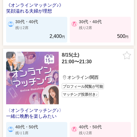
《オンラインマッチング♪》
笑顔溢れる夫婦が理想
30代・40代
30代・40代
残り2席
残り2席
2,400
500
円
円
8/15(土)
21:00〜21:30
オンライン/関西
プロフィール閲覧が可能
マッチング投票付き♪
〈オンラインマッチング♪〉
一緒に晩酌を楽しみたい
40代・50代
40代・50代
残り1席
残り2席