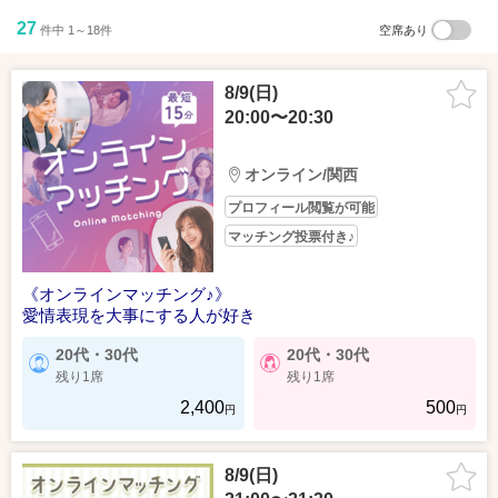
27
件中 1～18件
空席あり
8/9(日)
20:00〜20:30
オンライン/関西
プロフィール閲覧が可能
マッチング投票付き♪
《オンラインマッチング♪》
愛情表現を大事にする人が好き
20代・30代
20代・30代
残り1席
残り1席
2,400
500
円
円
8/9(日)