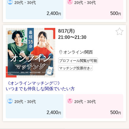
20代・30代
20代・30代
2,400
500
円
円
8/17(月)
21:00〜21:30
オンライン/関西
プロフィール閲覧が可能
マッチング投票付き♪
《オンラインマッチング♡》
いつまでも仲良しな関係でいたい方
20代・30代
20代・30代
2,400
500
円
円