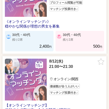
プロフィール閲覧が可能
マッチング投票付き♪
《オンラインマッチング♪》
穏やかな関係が理想の男女を募集
30代・40代
30代・40代
残り2席
残り2席
2,400
500
円
円
8/12(水)
21:00〜21:30
オンライン/関西
価値観が合う人がいい
マッチング投票付き♪
【オンラインマッチング】