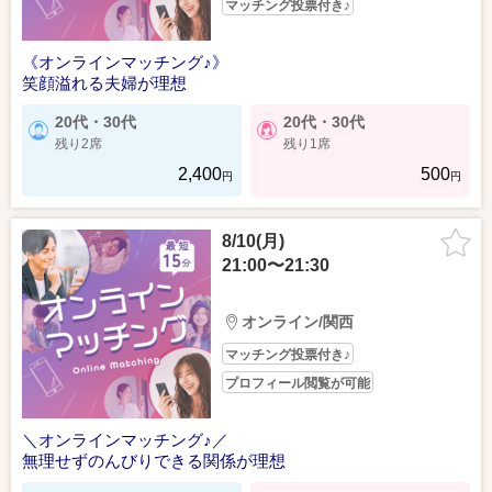
マッチング投票付き♪
《オンラインマッチング♪》
笑顔溢れる夫婦が理想
20代・30代
20代・30代
残り2席
残り1席
2,400
500
円
円
8/10(月)
21:00〜21:30
オンライン/関西
マッチング投票付き♪
プロフィール閲覧が可能
＼オンラインマッチング♪／
無理せずのんびりできる関係が理想