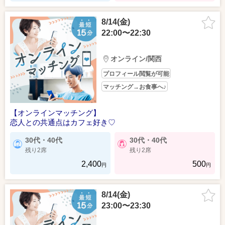
8/14(金)
22:00〜22:30
オンライン/関西
プロフィール閲覧が可能
マッチング→お食事へ♪
【オンラインマッチング】
恋人との共通点はカフェ好き♡
30代・40代
30代・40代
残り2席
残り2席
2,400
500
円
円
8/14(金)
23:00〜23:30