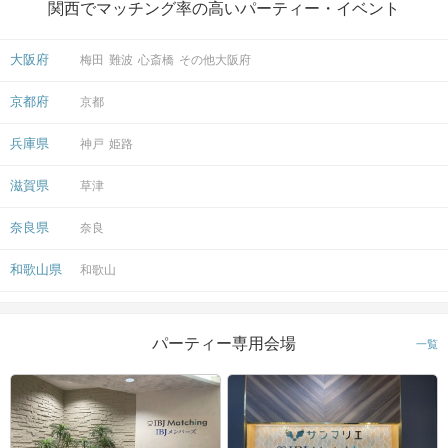
関西でマッチング率の高いパーティー・イベント
大阪府
梅田
難波
心斎橋
その他大阪府
京都府
京都
兵庫県
神戸
姫路
滋賀県
草津
奈良県
奈良
和歌山県
和歌山
パーティー専用会場
一覧