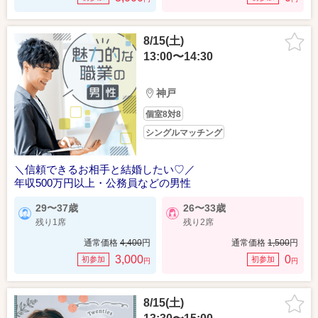
8/15(土)
13:00〜14:30
神戸
個室8対8
シングルマッチング
＼信頼できるお相手と結婚したい♡／
年収500万円以上・公務員などの男性
29〜37歳
26〜33歳
残り1席
残り2席
通常価格
4,400
円
通常価格
1,500
円
3,000
0
初参加
初参加
円
円
8/15(土)