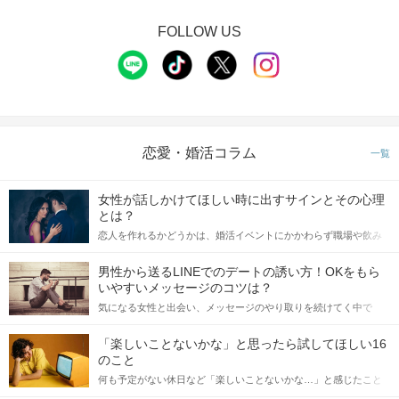
FOLLOW US
恋愛・婚活コラム
一覧
女性が話しかけてほしい時に出すサインとその心理
とは？
恋人を作れるかどうかは、婚活イベントにかかわらず職場や飲み
会の場で女性が話しかけて欲しい時に出すサインに、早く気づい
てアプローチできるかにも左右されます。 これから恋人作りを本
男性から送るLINEでのデートの誘い方！OKをもら
格的に始めようとしている方は、女性が異性を求めて出すサイン
いやすいメッセージのコツは？
をしっかりと理解し、正しい行動に移せるかどうかが重要。 この
気になる女性と出会い、メッセージのやり取りを続けてく中で
記事では、女性が話しかけて欲しい時に出すサインとその心理を
「この人いいな」と感じたら、次はデートに誘いたくなるもの。
詳しく解説した後、婚活イベントで実際にサインを受け取った場
しかし、中には「どう誘ったらいいの？」とお困りの男性もいら
合にどのような行動に繋げるべきかをご紹介していきます。
「楽しいことないかな」と思ったら試してほしい16
っしゃるのではないでしょうか。 そこで今回は、男性から女性へ
のこと
送るLINEでのデートの誘い方のコツをご紹介します。例文も混じ
何も予定がない休日など「楽しいことないかな…」と感じたこと
えながら解説するので、ぜひ参考にしてください。
がある人もいるのでは？ 日常が退屈に感じるなら、いますぐ楽し