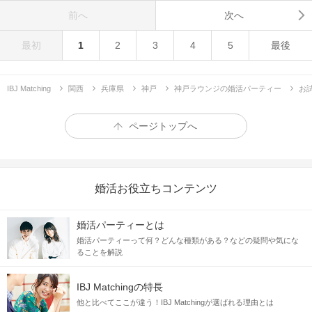
前へ
次へ
最初
1
2
3
4
5
最後
IBJ Matching
関西
兵庫県
神戸
神戸ラウンジの婚活パーティー
お
ページトップへ
婚活お役立ちコンテンツ
婚活パーティーとは
婚活パーティーって何？どんな種類がある？などの疑問や気にな
ることを解説
IBJ Matchingの特長
他と比べてここが違う！IBJ Matchingが選ばれる理由とは