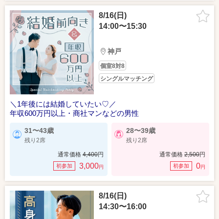
8/16(日)
14:00〜15:30
神戸
個室8対8
シングルマッチング
＼1年後には結婚していたい♡／
年収600万円以上・商社マンなどの男性
31〜43歳
28〜39歳
残り2席
残り2席
通常価格
4,400
円
通常価格
2,500
円
3,000
0
初参加
初参加
円
円
8/16(日)
14:30〜16:00