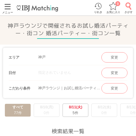
0
りれき
お気に入り
さがす
メニュー
神戸ラウンジで開催されるお試し婚活パーティ
ー・街コン 婚活パーティー・街コン一覧
神戸
エリア
変更
指定されていません
日付
変更
神戸ラウンジ｜お試し婚活パーティー・街コン
こだわり条件
変更
すべて
8/10(月)
8/11(火)
8/12(水)
8/13(
77件
0件
5件
0件
0件
検索結果一覧