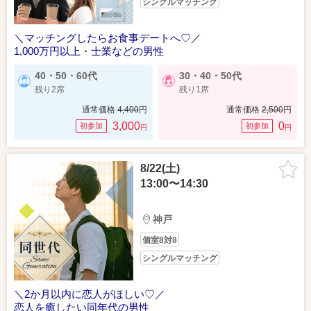
シングルマッチング
＼マッチングしたらお食事デートへ♡／
1,000万円以上・士業などの男性
40・50・60代
30・40・50代
残り2席
残り1席
通常価格
4,400
円
通常価格
2,500
円
3,000
0
初参加
初参加
円
円
8/22(土)
13:00〜14:30
神戸
個室8対8
シングルマッチング
＼2か月以内に恋人がほしい♡／
恋人を癒したい同年代の男性