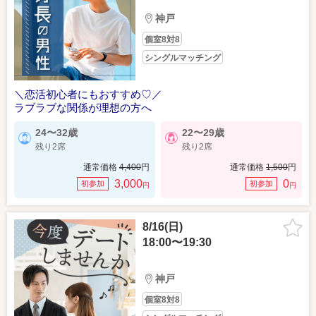
神戸
個室8対8
シングルマッチング
＼恋活初心者にもおすすめ♡／
ラブラブな関係が理想の方へ
24〜32歳
22〜29歳
残り2席
残り2席
通常価格
4,400
円
通常価格
1,500
円
3,000
0
初参加
初参加
円
円
8/16(日)
18:00〜19:30
神戸
個室8対8