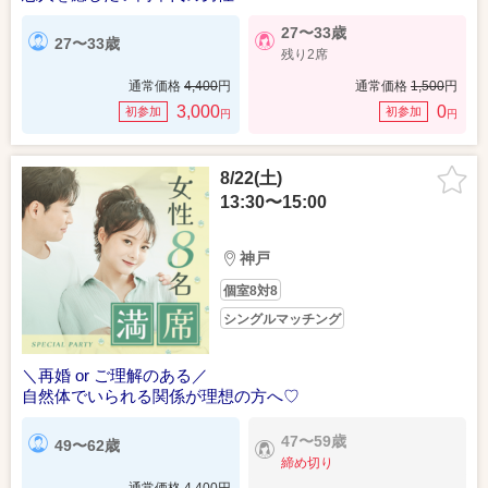
27〜33歳
27〜33歳
残り2席
通常価格
4,400
円
通常価格
1,500
円
3,000
0
初参加
初参加
円
円
8/22(土)
13:30〜15:00
神戸
個室8対8
シングルマッチング
＼再婚 or ご理解のある／
自然体でいられる関係が理想の方へ♡
47〜59歳
49〜62歳
締め切り