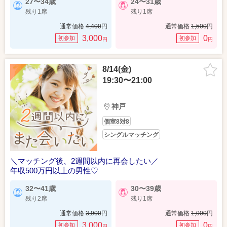
27〜34歳
24〜31歳
残り1席
残り1席
通常価格
4,400
円
通常価格
1,500
円
3,000
0
初参加
初参加
円
円
8/14(金)
19:30〜21:00
神戸
個室8対8
シングルマッチング
＼マッチング後、2週間以内に再会したい／
年収500万円以上の男性♡
32〜41歳
30〜39歳
残り2席
残り1席
通常価格
3,900
円
通常価格
1,000
円
3,000
0
初参加
初参加
円
円