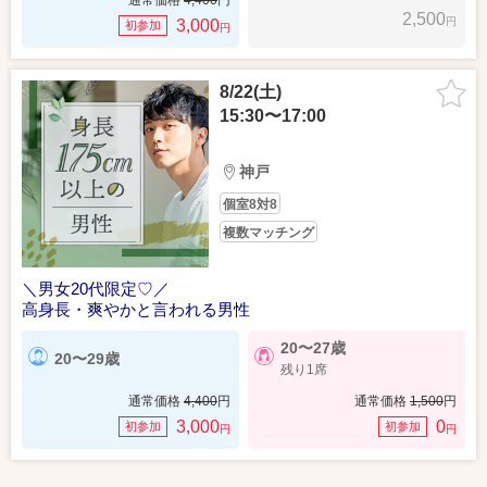
通常価格
4,400
円
2,500
円
3,000
初参加
円
8/22(土)
15:30〜17:00
神戸
個室8対8
複数マッチング
＼男女20代限定♡／
高身長・爽やかと言われる男性
20〜27歳
20〜29歳
残り1席
通常価格
4,400
円
通常価格
1,500
円
3,000
0
初参加
初参加
円
円