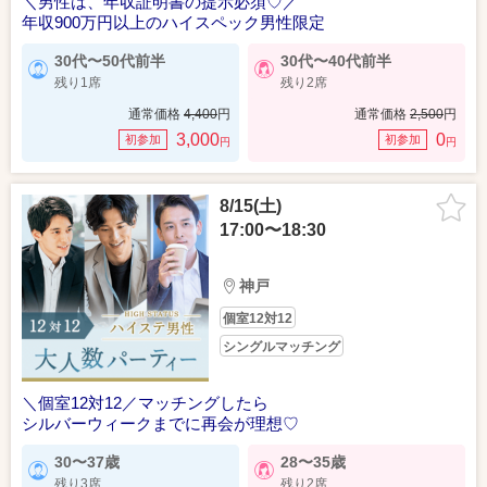
＼男性は、年収証明書の提示必須♡／
年収900万円以上のハイスペック男性限定
30代〜50代前半
30代〜40代前半
残り1席
残り2席
通常価格
4,400
円
通常価格
2,500
円
3,000
0
初参加
初参加
円
円
8/15(土)
17:00〜18:30
神戸
個室12対12
シングルマッチング
＼個室12対12／マッチングしたら
シルバーウィークまでに再会が理想♡
30〜37歳
28〜35歳
残り3席
残り2席