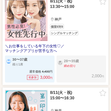
8/11(火・祝)
13:30〜15:00
神戸
個室8対8
シングルマッチング
＼お仕事をしている年下の女性♡／
マッチングアプリが苦手な方へ
30〜37歳
28〜35歳
残り1席
締め切り
通常価格
4,400
円
2,000
円
3,000
初参加
円
8/11(火・祝)
15:00〜16:30
神戸