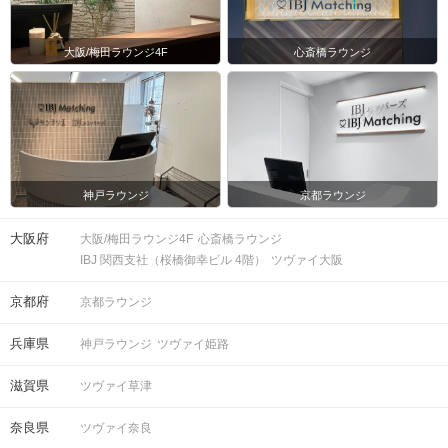
大阪/梅田ラウンジ4F
心斎橋ラウンジ
神戸ラウンジ
京都ラウンジ
大阪府
大阪/梅田ラウンジ4F
心斎橋ラウンジ
IBJ 関西支社（桜橋御幸ビル 4階）
ツヴァイ大阪
京都府
京都ラウンジ
兵庫県
神戸ラウンジ
ツヴァイ姫路
滋賀県
ツヴァイ草津
奈良県
ツヴァイ奈良