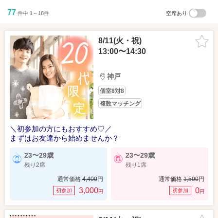
77
件中 1～18件
空席あり
8/11(火・祝)
13:00〜14:30
神戸
個室8対8
複数マッチング
＼初参加の方にもおすすめ♡／
まずはお友達から始めませんか？
23〜29歳
23〜29歳
残り2席
残り1席
通常価格
4,400
円
通常価格
1,500
円
3,000
0
初参加
初参加
円
円