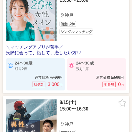
13:30〜15:00
神戸
個室8対8
シングルマッチング
＼マッチングアプリが苦手／
実際に会って、話して、恋したい方♡
24〜30歳
24〜30歳
残り2席
残り1席
通常価格
4,400
円
通常価格
1,500
円
3,000
0
初参加
初参加
円
円
8/15(土)
15:00〜16:30
神戸