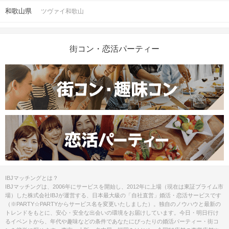
和歌山県
ツヴァイ和歌山
街コン・恋活パーティー
IBJマッチングとは？
IBJマッチングは、2006年にサービスを開始し、2012年に上場（現在は東証プライム市
場）した株式会社IBJが運営する、日本最大級の「自社直営」婚活・恋活サービスです
（※PARTY☆PARTYからサービス名を変更いたしました）。独自のノウハウと最新の
トレンドをもとに、安心・安全な出会いの環境をお届けしています。今日・明日行け
るイベントから、年代や趣味などの条件であなたにぴったりの婚活パーティー・街コ