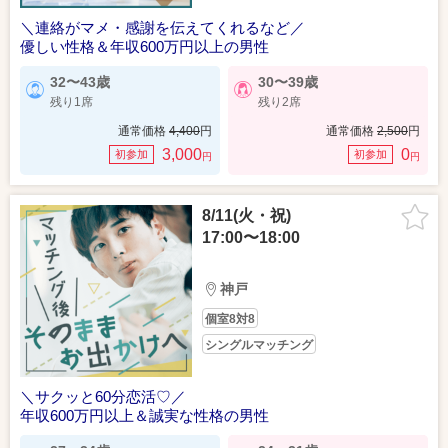
＼連絡がマメ・感謝を伝えてくれるなど／
優しい性格＆年収600万円以上の男性
32〜43歳
30〜39歳
残り1席
残り2席
通常価格
4,400
円
通常価格
2,500
円
3,000
0
初参加
初参加
円
円
8/11(火・祝)
17:00〜18:00
神戸
個室8対8
シングルマッチング
＼サクッと60分恋活♡／
年収600万円以上＆誠実な性格の男性