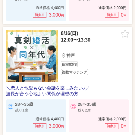
通常価格
4,400
円
通常価格
2,000
円
3,000
0
初参加
初参加
円
円
8/16(日)
12:00〜13:30
神戸
個室8対8
複数マッチング
＼恋人と他愛もない会話を楽しみたい♪／
波長が合う心地よい関係が理想の方
28〜35歳
28〜35歳
残り1席
残り2席
通常価格
4,400
円
通常価格
2,000
円
3,000
0
初参加
初参加
円
円