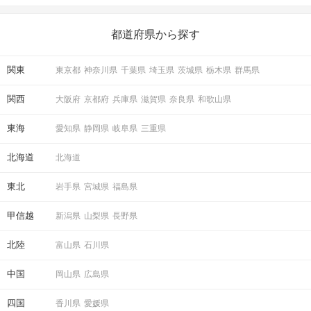
いことを始めましょう！ いますぐ楽しい気分になれる対処法か
ら、恋愛・自分磨き・趣味などジャンル別の楽しいことまで、16
の楽しいことアイデアを集めました♪ いままさに楽しいことを探し
都道府県から探す
ている方は必見です。
関東
東京都
神奈川県
千葉県
埼玉県
茨城県
栃木県
群馬県
関西
大阪府
京都府
兵庫県
滋賀県
奈良県
和歌山県
東海
愛知県
静岡県
岐阜県
三重県
北海道
北海道
東北
岩手県
宮城県
福島県
甲信越
新潟県
山梨県
長野県
北陸
富山県
石川県
中国
岡山県
広島県
四国
香川県
愛媛県