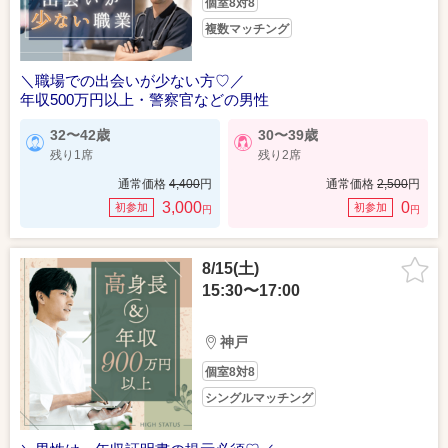
個室8対8
複数マッチング
＼職場での出会いが少ない方♡／
年収500万円以上・警察官などの男性
32〜42歳
30〜39歳
残り1席
残り2席
通常価格
4,400
円
通常価格
2,500
円
3,000
0
初参加
初参加
円
円
8/15(土)
15:30〜17:00
神戸
個室8対8
シングルマッチング