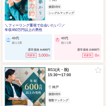
個室8対8
シングルマッチング
＼フィーリング重視で出会いたい♡／
年収450万円以上の男性
40代
40代
残り2席
残り1席
通常価格
4,400
円
通常価格
2,500
円
3,000
0
初参加
初参加
円
円
8/11(火・祝)
15:30〜17:00
神戸
個室8対8
複数マッチング