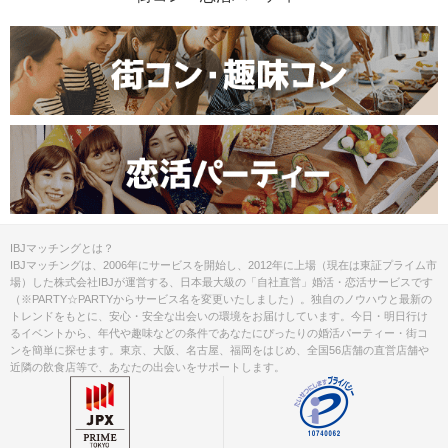
IBJマッチングとは？
IBJマッチングは、2006年にサービスを開始し、2012年に上場（現在は東証プライム市
場）した株式会社IBJが運営する、日本最大級の「自社直営」婚活・恋活サービスです
（※PARTY☆PARTYからサービス名を変更いたしました）。独自のノウハウと最新の
トレンドをもとに、安心・安全な出会いの環境をお届けしています。今日・明日行け
るイベントから、年代や趣味などの条件であなたにぴったりの婚活パーティー・街コ
ンを簡単に探せます。東京、大阪、名古屋、福岡をはじめ、全国56店舗の直営店舗や
近隣の飲食店等で、あなたの出会いをサポートします。