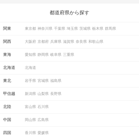
いことを始めましょう！ いますぐ楽しい気分になれる対処法か
ら、恋愛・自分磨き・趣味などジャンル別の楽しいことまで、16
の楽しいことアイデアを集めました♪ いままさに楽しいことを探し
都道府県から探す
ている方は必見です。
関東
東京都
神奈川県
千葉県
埼玉県
茨城県
栃木県
群馬県
関西
大阪府
京都府
兵庫県
滋賀県
奈良県
和歌山県
東海
愛知県
静岡県
岐阜県
三重県
北海道
北海道
東北
岩手県
宮城県
福島県
甲信越
新潟県
山梨県
長野県
北陸
富山県
石川県
中国
岡山県
広島県
四国
香川県
愛媛県