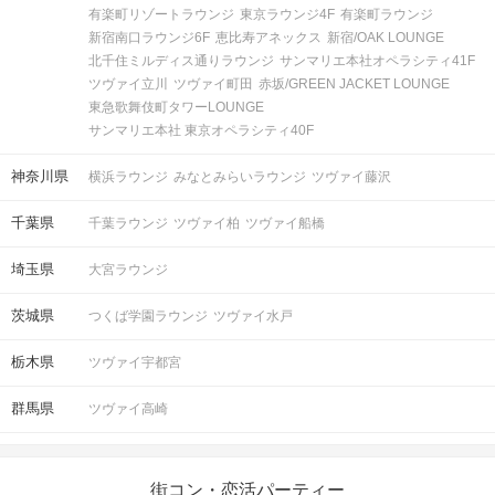
有楽町リゾートラウンジ
東京ラウンジ4F
有楽町ラウンジ
新宿南口ラウンジ6F
恵比寿アネックス
新宿/OAK LOUNGE
北千住ミルディス通りラウンジ
サンマリエ本社オペラシティ41F
ツヴァイ立川
ツヴァイ町田
赤坂/GREEN JACKET LOUNGE
東急歌舞伎町タワーLOUNGE
サンマリエ本社 東京オペラシティ40F
神奈川県
横浜ラウンジ
みなとみらいラウンジ
ツヴァイ藤沢
千葉県
千葉ラウンジ
ツヴァイ柏
ツヴァイ船橋
埼玉県
大宮ラウンジ
茨城県
つくば学園ラウンジ
ツヴァイ水戸
栃木県
ツヴァイ宇都宮
群馬県
ツヴァイ高崎
街コン・恋活パーティー