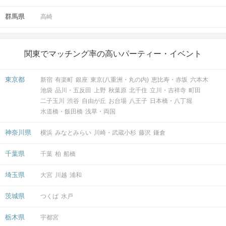
群馬県
高崎
関東でマッチング率の高いパーティー・イベント
東京都
新宿
有楽町
銀座
東京(八重洲・丸の内)
恵比寿・赤坂
六本木
池袋
品川・五反田
上野
秋葉原
北千住
立川・吉祥寺
町田
二子玉川
渋谷
自由が丘
お台場
八王子
日本橋・八丁堀
水道橋・飯田橋
浅草・両国
神奈川県
横浜
みなとみらい
川崎・武蔵小杉
藤沢
鎌倉
千葉県
千葉
柏
船橋
埼玉県
大宮
川越
浦和
茨城県
つくば
水戸
栃木県
宇都宮