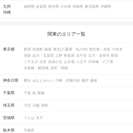
九州
福岡県
佐賀県
熊本県
大分県
宮崎県
鹿児島県
沖縄県
沖縄
関東のエリア一覧
東京都
新宿
有楽町
銀座
東京(八重洲・丸の内)
恵比寿・赤坂
六本木
池袋
品川・五反田
上野
秋葉原
北千住
立川・吉祥寺
町田
二子玉川
渋谷
自由が丘
お台場
八王子
日本橋・八丁堀
水道橋・飯田橋
浅草・両国
神奈川県
横浜
みなとみらい
川崎・武蔵小杉
藤沢
鎌倉
千葉県
千葉
柏
船橋
埼玉県
大宮
川越
浦和
茨城県
つくば
水戸
栃木県
宇都宮