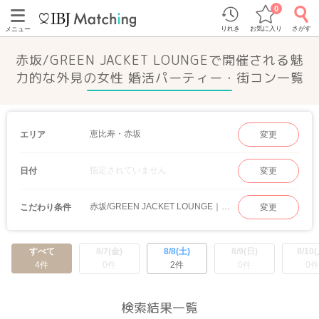
0
りれき
お気に入り
さがす
メニュー
赤坂/GREEN JACKET LOUNGEで開催される魅
力的な外見の女性 婚活パーティー・街コン一覧
恵比寿・赤坂
エリア
変更
指定されていません
日付
変更
赤坂/GREEN JACKET LOUNGE｜魅力的な外見の女性
こだわり条件
変更
すべて
8/7(金)
8/8(土)
8/9(日)
8/10(
4件
0件
2件
0件
0件
検索結果一覧