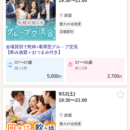
19:30〜21:00
赤坂
最大20名程度
店舗貸切
会場貸切で乾杯♪着席型グル－プ交流
【飲み放題＋おつまみ付き】
37〜47歳
37〜45歳
残り1席
残り2席
5,000
2,700
円
円
9/12(土)
19:30〜21:00
赤坂
最大20名程度