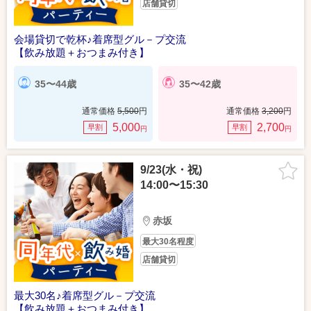
店舗貸切
会場貸切で乾杯♪着席型グル－プ交流
【飲み放題＋おつまみ付き】
35〜44歳
35〜42歳
通常価格
5,500
円
通常価格
3,200
円
5,000
2,700
早割
早割
円
円
9/23(水・祝)
14:00〜15:30
赤坂
最大30名程度
店舗貸切
最大30名♪着席型グル－プ交流
【飲み放題＋おつまみ付き】