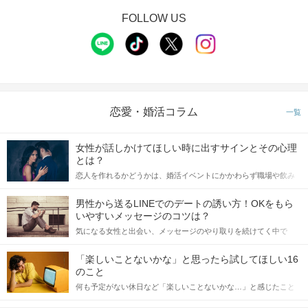
FOLLOW US
恋愛・婚活コラム
一覧
女性が話しかけてほしい時に出すサインとその心理
とは？
恋人を作れるかどうかは、婚活イベントにかかわらず職場や飲み
会の場で女性が話しかけて欲しい時に出すサインに、早く気づい
てアプローチできるかにも左右されます。 これから恋人作りを本
男性から送るLINEでのデートの誘い方！OKをもら
格的に始めようとしている方は、女性が異性を求めて出すサイン
いやすいメッセージのコツは？
をしっかりと理解し、正しい行動に移せるかどうかが重要。 この
気になる女性と出会い、メッセージのやり取りを続けてく中で
記事では、女性が話しかけて欲しい時に出すサインとその心理を
「この人いいな」と感じたら、次はデートに誘いたくなるもの。
詳しく解説した後、婚活イベントで実際にサインを受け取った場
しかし、中には「どう誘ったらいいの？」とお困りの男性もいら
合にどのような行動に繋げるべきかをご紹介していきます。
「楽しいことないかな」と思ったら試してほしい16
っしゃるのではないでしょうか。 そこで今回は、男性から女性へ
のこと
送るLINEでのデートの誘い方のコツをご紹介します。例文も混じ
何も予定がない休日など「楽しいことないかな…」と感じたこと
えながら解説するので、ぜひ参考にしてください。
がある人もいるのでは？ 日常が退屈に感じるなら、いますぐ楽し