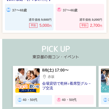
37〜48歳
37〜46歳
通常価格
5,500
円
通常価格
3,200
円
5,000
2,700
早割
早割
円
円
PICK UP
東京都の街コン・イベント
8/8(土) 17:00〜
赤坂
会場貸切で乾杯♪着席型グル－
プ交流
【飲み放題＋おつまみ付き】
40・50代
40・50代