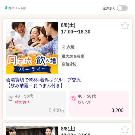
4
件中 1～4件
空席あり
8/8(土)
17:00〜18:30
赤坂
最大20名程度
店舗貸切
会場貸切で乾杯♪着席型グル－プ交流
【飲み放題＋おつまみ付き】
40・50代
40・50代
締め切り
残り2席
5,400
3,200
円
円
8/8(土)