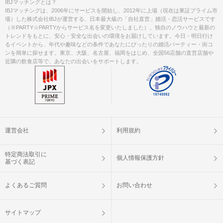
IBJマッチングとは？
IBJマッチングは、2006年にサービスを開始し、2012年に上場（現在は東証プライム市
場）した株式会社IBJが運営する、日本最大級の「自社直営」婚活・恋活サービスです
（※PARTY☆PARTYからサービス名を変更いたしました）。独自のノウハウと最新の
トレンドをもとに、安心・安全な出会いの環境をお届けしています。今日・明日行け
るイベントから、年代や趣味などの条件であなたにぴったりの婚活パーティー・街コ
ンを簡単に探せます。東京、大阪、名古屋、福岡をはじめ、全国56店舗の直営店舗や
近隣の飲食店等で、あなたの出会いをサポートします。
運営会社
利用規約
特定商法取引に
個人情報保護方針
基づく表記
よくあるご質問
お問い合わせ
サイトマップ