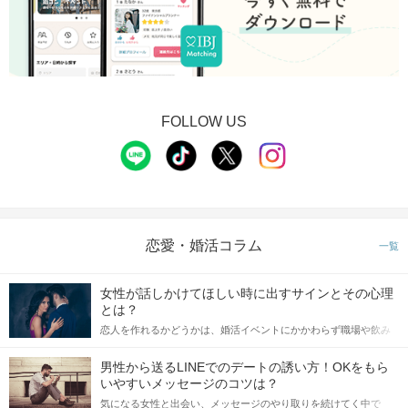
FOLLOW US
恋愛・婚活コラム
一覧
女性が話しかけてほしい時に出すサインとその心理
とは？
恋人を作れるかどうかは、婚活イベントにかかわらず職場や飲み
会の場で女性が話しかけて欲しい時に出すサインに、早く気づい
てアプローチできるかにも左右されます。 これから恋人作りを本
男性から送るLINEでのデートの誘い方！OKをもら
格的に始めようとしている方は、女性が異性を求めて出すサイン
いやすいメッセージのコツは？
をしっかりと理解し、正しい行動に移せるかどうかが重要。 この
気になる女性と出会い、メッセージのやり取りを続けてく中で
記事では、女性が話しかけて欲しい時に出すサインとその心理を