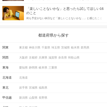
「この人いいな」と感じたら、次はデートに誘いたくなるもの。
詳しく解説した後、婚活イベントで実際にサインを受け取った場
しかし、中には「どう誘ったらいいの？」とお困りの男性もいら
合にどのような行動に繋げるべきかをご紹介していきます。
「楽しいことないかな」と思ったら試してほしい16
っしゃるのではないでしょうか。 そこで今回は、男性から女性へ
のこと
送るLINEでのデートの誘い方のコツをご紹介します。例文も混じ
何も予定がない休日など「楽しいことないかな…」と感じたこと
えながら解説するので、ぜひ参考にしてください。
がある人もいるのでは？ 日常が退屈に感じるなら、いますぐ楽し
いことを始めましょう！ いますぐ楽しい気分になれる対処法か
ら、恋愛・自分磨き・趣味などジャンル別の楽しいことまで、16
の楽しいことアイデアを集めました♪ いままさに楽しいことを探し
都道府県から探す
ている方は必見です。
関東
東京都
神奈川県
千葉県
埼玉県
茨城県
栃木県
群馬県
関西
大阪府
京都府
兵庫県
滋賀県
奈良県
和歌山県
東海
愛知県
静岡県
岐阜県
三重県
北海道
北海道
東北
岩手県
宮城県
福島県
甲信越
新潟県
山梨県
長野県