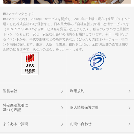
IBJマッチングとは？
IBJマッチングは、2006年にサービスを開始し、2012年に上場（現在は東証プライム市
場）した株式会社IBJが運営する、日本最大級の「自社直営」婚活・恋活サービスです
（※PARTY☆PARTYからサービス名を変更いたしました）。独自のノウハウと最新の
トレンドをもとに、安心・安全な出会いの環境をお届けしています。今日・明日行け
るイベントから、年代や趣味などの条件であなたにぴったりの婚活パーティー・街コ
ンを簡単に探せます。東京、大阪、名古屋、福岡をはじめ、全国56店舗の直営店舗や
近隣の飲食店等で、あなたの出会いをサポートします。
運営会社
利用規約
特定商法取引に
個人情報保護方針
基づく表記
よくあるご質問
お問い合わせ