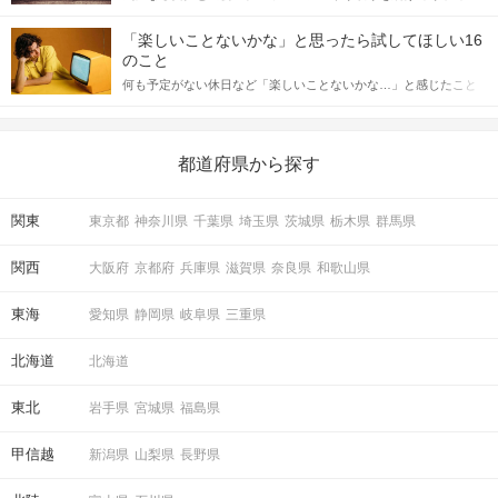
「この人いいな」と感じたら、次はデートに誘いたくなるもの。
詳しく解説した後、婚活イベントで実際にサインを受け取った場
しかし、中には「どう誘ったらいいの？」とお困りの男性もいら
合にどのような行動に繋げるべきかをご紹介していきます。
「楽しいことないかな」と思ったら試してほしい16
っしゃるのではないでしょうか。 そこで今回は、男性から女性へ
のこと
送るLINEでのデートの誘い方のコツをご紹介します。例文も混じ
何も予定がない休日など「楽しいことないかな…」と感じたこと
えながら解説するので、ぜひ参考にしてください。
がある人もいるのでは？ 日常が退屈に感じるなら、いますぐ楽し
いことを始めましょう！ いますぐ楽しい気分になれる対処法か
ら、恋愛・自分磨き・趣味などジャンル別の楽しいことまで、16
の楽しいことアイデアを集めました♪ いままさに楽しいことを探し
都道府県から探す
ている方は必見です。
関東
東京都
神奈川県
千葉県
埼玉県
茨城県
栃木県
群馬県
関西
大阪府
京都府
兵庫県
滋賀県
奈良県
和歌山県
東海
愛知県
静岡県
岐阜県
三重県
北海道
北海道
東北
岩手県
宮城県
福島県
甲信越
新潟県
山梨県
長野県