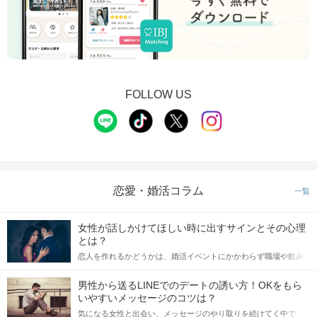
FOLLOW US
恋愛・婚活コラム
一覧
女性が話しかけてほしい時に出すサインとその心理
とは？
恋人を作れるかどうかは、婚活イベントにかかわらず職場や飲み
会の場で女性が話しかけて欲しい時に出すサインに、早く気づい
てアプローチできるかにも左右されます。 これから恋人作りを本
男性から送るLINEでのデートの誘い方！OKをもら
格的に始めようとしている方は、女性が異性を求めて出すサイン
いやすいメッセージのコツは？
をしっかりと理解し、正しい行動に移せるかどうかが重要。 この
気になる女性と出会い、メッセージのやり取りを続けてく中で
記事では、女性が話しかけて欲しい時に出すサインとその心理を