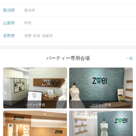
新潟県
新潟市
山梨県
甲府
長野県
長野
松本
須坂市
パーティー専用会場
一覧
ツヴァイ甲府
ツヴァイ松本