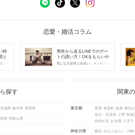
恋愛・婚活コラム
い時
男性から送るLINEでのデー
理と
トの誘い方！OKをもらいや
すいメッセージのコツは？
活イベ
気になる女性と出会い、メッセージ
会の場
のやり取りを続けてく中で「この人
に出す
いいな」と感じたら、次はデートに
ローチ
誘いたくなるもの。 しかし、中に
 これ
は「どう誘ったらいいの？」とお困
ようと
りの男性もいらっしゃるのではない
ら探す
関東
求めて
でしょうか。 そこで今回は、男性
し、正
から女性へ送るLINEでのデートの
重要。
誘い方のコツをご紹介します。例文
東京都
茨城県
栃木県
群馬県
新宿
有楽町
銀座
東京(
けて欲
も混じえながら解説するので、ぜひ
品川・五反田
上野
秋葉
理を詳
参考にしてください。
良県
和歌山県
トで実
自由が丘
お台場
八王子
にどの
ご紹介
神奈川県
横浜
みなとみらい
川崎