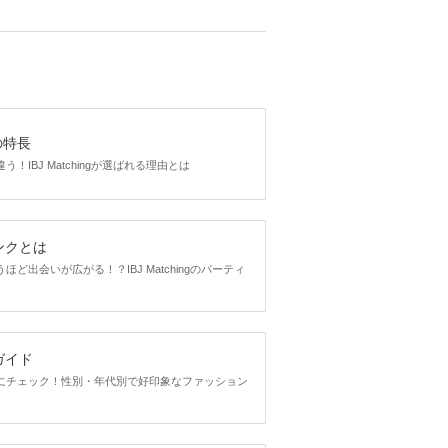
gの特長
！IBJ Matchingが選ばれる理由とは
ンクとは
ど出会いが広がる！？IBJ Matchingのパーティ
ガイド
にチェック！性別・年代別で好印象なファッション