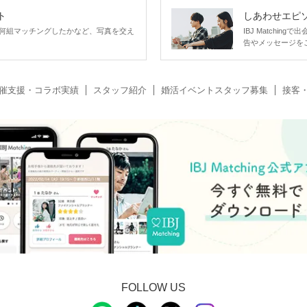
ト
しあわせエピ
何組マッチングしたかなど、写真を交え
IBJ Matchi
告やメッセージを
催支援・コラボ実績
スタッフ紹介
婚活イベントスタッフ募集
接客
FOLLOW US