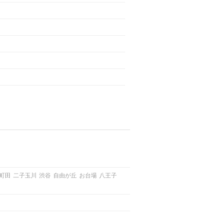
町田
二子玉川
渋谷
自由が丘
お台場
八王子