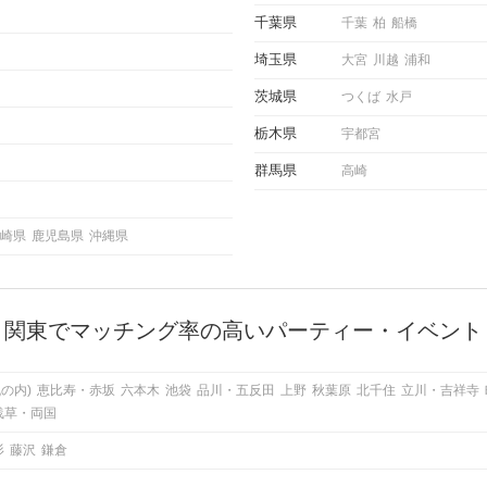
千葉県
千葉
柏
船橋
埼玉県
大宮
川越
浦和
茨城県
つくば
水戸
栃木県
宇都宮
群馬県
高崎
崎県
鹿児島県
沖縄県
関東でマッチング率の高いパーティー・イベント
の内)
恵比寿・赤坂
六本木
池袋
品川・五反田
上野
秋葉原
北千住
立川・吉祥寺
浅草・両国
杉
藤沢
鎌倉