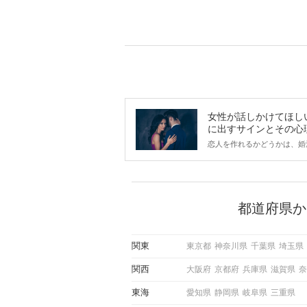
女性が話しかけてほし
に出すサインとその心
は？
恋人を作れるかどうかは、婚
ントにかかわらず職場や飲み
で女性が話しかけて欲しい時
サインに、早く気づいてアプ
できるかにも左右されます。
から恋人作りを本格的に始め
都道府県か
している方は、女性が異性を
出すサインをしっかりと理解
しい行動に移せるかどうかが
関東
東京都
神奈川県
千葉県
埼玉県
この記事では、女性が話しか
しい時に出すサインとその心
関西
大阪府
京都府
兵庫県
滋賀県
奈
しく解説した後、婚活イベン
際にサインを受け取った場合
東海
愛知県
静岡県
岐阜県
三重県
ような行動に繋げるべきかを