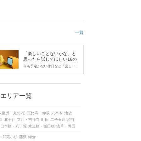
一覧
「楽しいことないかな」と
思ったら試してほしい16の
こと
何も予定がない休日など「楽しいこ
とないかな…」と感じたことがある
人もいるのでは？ 日常が退屈に感
じるなら、いますぐ楽しいことを始
めましょう！ いますぐ楽しい気分
になれる対処法から、恋愛・自分磨
のエリア一覧
き・趣味などジャンル別の楽しいこ
とまで、16の楽しいことアイデア
を集めました♪ いままさに楽しいこ
八重洲・丸の内)
恵比寿・赤坂
六本木
池袋
とを探している方は必見です。
原
北千住
立川・吉祥寺
町田
二子玉川
渋谷
日本橋・八丁堀
水道橋・飯田橋
浅草・両国
・武蔵小杉
藤沢
鎌倉