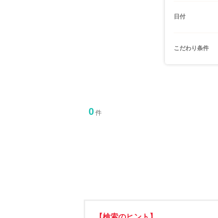
日付
こだわり条件
0
件
【検索のヒント】