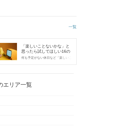
一覧
「楽しいことないかな」と
思ったら試してほしい16の
こと
何も予定がない休日など「楽しいこ
とないかな…」と感じたことがある
人もいるのでは？ 日常が退屈に感
じるなら、いますぐ楽しいことを始
めましょう！ いますぐ楽しい気分
になれる対処法から、恋愛・自分磨
のエリア一覧
き・趣味などジャンル別の楽しいこ
とまで、16の楽しいことアイデア
を集めました♪ いままさに楽しいこ
とを探している方は必見です。