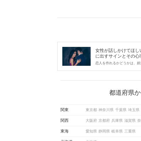
女性が話しかけてほし
に出すサインとその心
は？
恋人を作れるかどうかは、婚
ントにかかわらず職場や飲み
で女性が話しかけて欲しい時
サインに、早く気づいてアプ
できるかにも左右されます。
から恋人作りを本格的に始め
都道府県か
している方は、女性が異性を
出すサインをしっかりと理解
しい行動に移せるかどうかが
関東
東京都
神奈川県
千葉県
埼玉県
この記事では、女性が話しか
しい時に出すサインとその心
関西
大阪府
京都府
兵庫県
滋賀県
奈
しく解説した後、婚活イベン
際にサインを受け取った場合
東海
愛知県
静岡県
岐阜県
三重県
ような行動に繋げるべきかを
していきます。