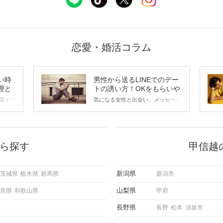
恋愛・婚活コラム
い時
男性から送るLINEでのデー
理と
トの誘い方！OKをもらいや
すいメッセージのコツは？
活イベ
気になる女性と出会い、メッセージ
会の場
のやり取りを続けてく中で「この人
に出す
いいな」と感じたら、次はデートに
ローチ
誘いたくなるもの。 しかし、中に
 これ
は「どう誘ったらいいの？」とお困
ようと
りの男性もいらっしゃるのではない
ら探す
甲信越
求めて
でしょうか。 そこで今回は、男性
し、正
から女性へ送るLINEでのデートの
重要。
誘い方のコツをご紹介します。例文
新潟県
茨城県
栃木県
群馬県
新潟市
けて欲
も混じえながら解説するので、ぜひ
理を詳
参考にしてください。
山梨県
良県
和歌山県
甲府
トで実
にどの
長野県
長野
松本
須坂市
ご紹介