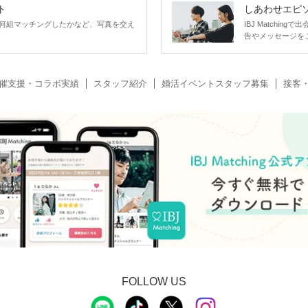
ト
しあわせエピ
何組マッチングしたかなど、写真を交え
IBJ Matchi
告やメッセージを
催支援・コラボ実績
スタッフ紹介
婚活イベントスタッフ募集
接客
FOLLOW US