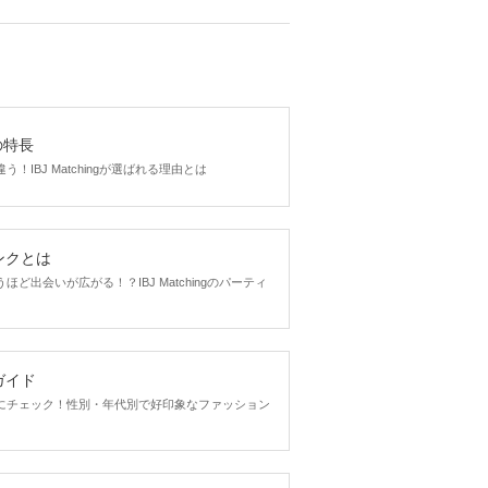
gの特長
！IBJ Matchingが選ばれる理由とは
ンクとは
ど出会いが広がる！？IBJ Matchingのパーティ
ガイド
にチェック！性別・年代別で好印象なファッション