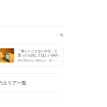
一覧
「楽しいことないかな」と
思ったら試してほしい16の
こと
何も予定がない休日など「楽しいこ
とないかな…」と感じたことがある
人もいるのでは？ 日常が退屈に感
じるなら、いますぐ楽しいことを始
めましょう！ いますぐ楽しい気分
になれる対処法から、恋愛・自分磨
のエリア一覧
き・趣味などジャンル別の楽しいこ
とまで、16の楽しいことアイデア
を集めました♪ いままさに楽しいこ
とを探している方は必見です。