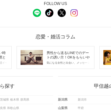
FOLLOW US
恋愛・婚活コラム
い時
男性から送るLINEでのデー
理と
トの誘い方！OKをもらいや
すいメッセージのコツは？
活イベ
気になる女性と出会い、メッセージ
会の場
のやり取りを続けてく中で「この人
に出す
いいな」と感じたら、次はデートに
ローチ
誘いたくなるもの。 しかし、中に
 これ
は「どう誘ったらいいの？」とお困
ようと
りの男性もいらっしゃるのではない
ら探す
甲信越
求めて
でしょうか。 そこで今回は、男性
し、正
から女性へ送るLINEでのデートの
重要。
誘い方のコツをご紹介します。例文
新潟県
茨城県
栃木県
群馬県
新潟市
けて欲
も混じえながら解説するので、ぜひ
理を詳
参考にしてください。
山梨県
良県
和歌山県
甲府
トで実