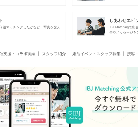
ト
しあわせエピ
何組マッチングしたかなど、写真を交え
IBJ Matchi
告やメッセージを
催支援・コラボ実績
スタッフ紹介
婚活イベントスタッフ募集
接客