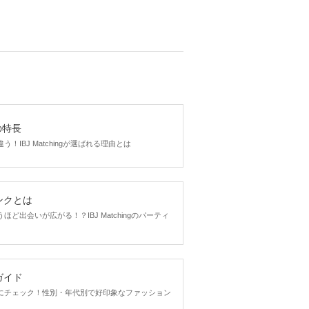
gの特長
！IBJ Matchingが選ばれる理由とは
ンクとは
ど出会いが広がる！？IBJ Matchingのパーティ
ガイド
にチェック！性別・年代別で好印象なファッション