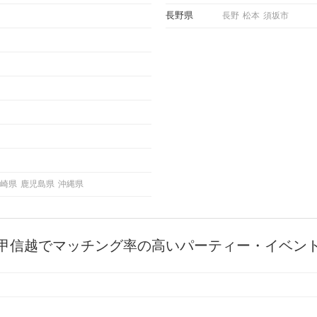
にどの
長野県
長野
松本
須坂市
ご紹介
崎県
鹿児島県
沖縄県
甲信越でマッチング率の高いパーティー・イベン