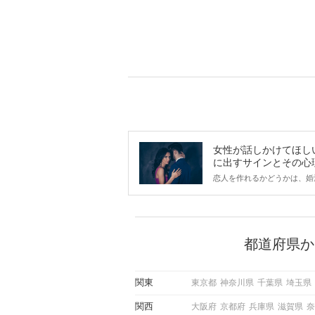
女性が話しかけてほし
に出すサインとその心
は？
恋人を作れるかどうかは、婚
ントにかかわらず職場や飲み
で女性が話しかけて欲しい時
サインに、早く気づいてアプ
できるかにも左右されます。
から恋人作りを本格的に始め
都道府県か
している方は、女性が異性を
出すサインをしっかりと理解
しい行動に移せるかどうかが
関東
東京都
神奈川県
千葉県
埼玉県
この記事では、女性が話しか
しい時に出すサインとその心
関西
大阪府
京都府
兵庫県
滋賀県
奈
しく解説した後、婚活イベン