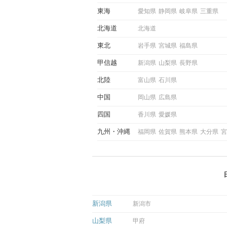
際にサインを受け取った場合
東海
愛知県
静岡県
岐阜県
三重県
ような行動に繋げるべきかを
していきます。
北海道
北海道
東北
岩手県
宮城県
福島県
甲信越
新潟県
山梨県
長野県
北陸
富山県
石川県
中国
岡山県
広島県
四国
香川県
愛媛県
九州
沖縄
福岡県
佐賀県
熊本県
大分県
宮
新潟県
新潟市
山梨県
甲府