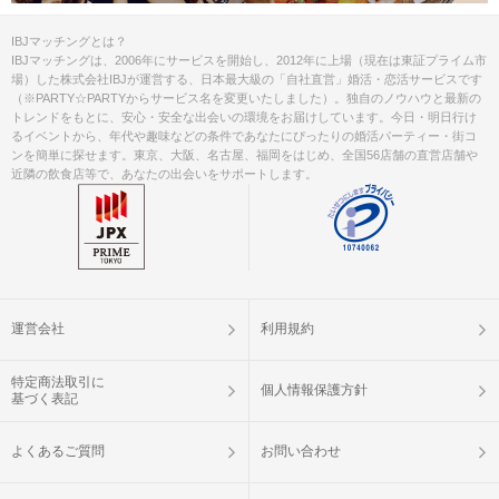
IBJマッチングとは？
IBJマッチングは、2006年にサービスを開始し、2012年に上場（現在は東証プライム市
場）した株式会社IBJが運営する、日本最大級の「自社直営」婚活・恋活サービスです
（※PARTY☆PARTYからサービス名を変更いたしました）。独自のノウハウと最新の
トレンドをもとに、安心・安全な出会いの環境をお届けしています。今日・明日行け
るイベントから、年代や趣味などの条件であなたにぴったりの婚活パーティー・街コ
ンを簡単に探せます。東京、大阪、名古屋、福岡をはじめ、全国56店舗の直営店舗や
近隣の飲食店等で、あなたの出会いをサポートします。
運営会社
利用規約
特定商法取引に
個人情報保護方針
基づく表記
よくあるご質問
お問い合わせ