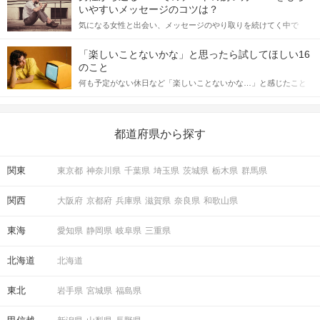
格的に始めようとしている方は、女性が異性を求めて出すサイン
いやすいメッセージのコツは？
をしっかりと理解し、正しい行動に移せるかどうかが重要。 この
気になる女性と出会い、メッセージのやり取りを続けてく中で
記事では、女性が話しかけて欲しい時に出すサインとその心理を
「この人いいな」と感じたら、次はデートに誘いたくなるもの。
詳しく解説した後、婚活イベントで実際にサインを受け取った場
しかし、中には「どう誘ったらいいの？」とお困りの男性もいら
合にどのような行動に繋げるべきかをご紹介していきます。
「楽しいことないかな」と思ったら試してほしい16
っしゃるのではないでしょうか。 そこで今回は、男性から女性へ
のこと
送るLINEでのデートの誘い方のコツをご紹介します。例文も混じ
何も予定がない休日など「楽しいことないかな…」と感じたこと
えながら解説するので、ぜひ参考にしてください。
がある人もいるのでは？ 日常が退屈に感じるなら、いますぐ楽し
いことを始めましょう！ いますぐ楽しい気分になれる対処法か
ら、恋愛・自分磨き・趣味などジャンル別の楽しいことまで、16
の楽しいことアイデアを集めました♪ いままさに楽しいことを探し
都道府県から探す
ている方は必見です。
関東
東京都
神奈川県
千葉県
埼玉県
茨城県
栃木県
群馬県
関西
大阪府
京都府
兵庫県
滋賀県
奈良県
和歌山県
東海
愛知県
静岡県
岐阜県
三重県
北海道
北海道
東北
岩手県
宮城県
福島県