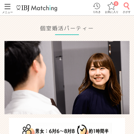
0
りれき
お気に入り
さがす
メニュー
個室婚活パーティー