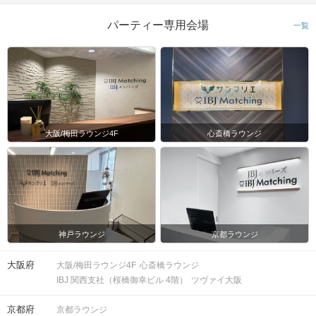
パーティー専用会場
一覧
大阪/梅田ラウンジ4F
心斎橋ラウンジ
神戸ラウンジ
京都ラウンジ
大阪府
大阪/梅田ラウンジ4F
心斎橋ラウンジ
IBJ 関西支社（桜橋御幸ビル 4階）
ツヴァイ大阪
京都府
京都ラウンジ