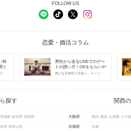
FOLLOW US
恋愛・婚活コラム
い時
男性から送るLINEでのデー
理と
トの誘い方！OKをもらいや
すいメッセージのコツは？
活イベ
気になる女性と出会い、メッセージ
会の場
のやり取りを続けてく中で「この人
に出す
いいな」と感じたら、次はデートに
ローチ
誘いたくなるもの。 しかし、中に
 これ
は「どう誘ったらいいの？」とお困
ようと
りの男性もいらっしゃるのではない
ら探す
関西
求めて
でしょうか。 そこで今回は、男性
し、正
から女性へ送るLINEでのデートの
重要。
誘い方のコツをご紹介します。例文
大阪府
茨城県
栃木県
群馬県
梅田
難波
心斎橋
その
けて欲
も混じえながら解説するので、ぜひ
理を詳
参考にしてください。
京都府
良県
和歌山県
京都
トで実