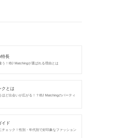
gの特長
！IBJ Matchingが選ばれる理由とは
ンクとは
ど出会いが広がる！？IBJ Matchingのパーティ
ガイド
にチェック！性別・年代別で好印象なファッション