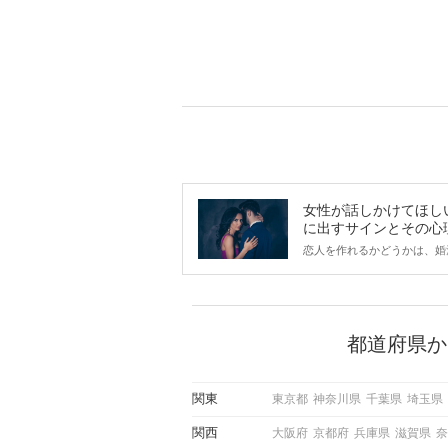
女性が話しかけてほし
に出すサインとその心
は？
恋人を作れるかどうかは、婚
ントにかかわらず職場や飲み
で女性が話しかけて欲しい時
サインに、早く気づいてアプ
できるかにも左右されます。
から恋人作りを本格的に始め
都道府県か
している方は、女性が異性を
出すサインをしっかりと理解
しい行動に移せるかどうかが
関東
東京都
神奈川県
千葉県
埼玉県
この記事では、女性が話しか
しい時に出すサインとその心
関西
大阪府
京都府
兵庫県
滋賀県
奈
しく解説した後、婚活イベン