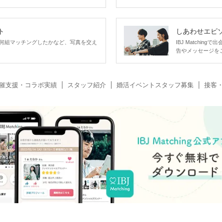
ト
しあわせエピ
何組マッチングしたかなど、写真を交え
IBJ Matchi
告やメッセージを
催支援・コラボ実績
スタッフ紹介
婚活イベントスタッフ募集
接客