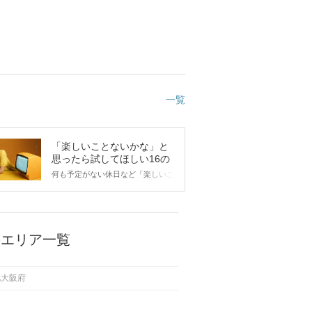
一覧
「楽しいことないかな」と
思ったら試してほしい16の
こと
何も予定がない休日など「楽しいこ
とないかな…」と感じたことがある
人もいるのでは？ 日常が退屈に感
じるなら、いますぐ楽しいことを始
めましょう！ いますぐ楽しい気分
になれる対処法から、恋愛・自分磨
のエリア一覧
き・趣味などジャンル別の楽しいこ
とまで、16の楽しいことアイデア
を集めました♪ いままさに楽しいこ
他大阪府
とを探している方は必見です。