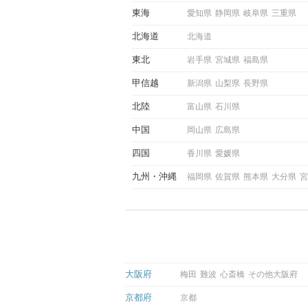
際にサインを受け取った場合
東海
愛知県
静岡県
岐阜県
三重県
ような行動に繋げるべきかを
していきます。
北海道
北海道
東北
岩手県
宮城県
福島県
甲信越
新潟県
山梨県
長野県
北陸
富山県
石川県
中国
岡山県
広島県
四国
香川県
愛媛県
九州
沖縄
福岡県
佐賀県
熊本県
大分県
宮
大阪府
梅田
難波
心斎橋
その他大阪府
京都府
京都