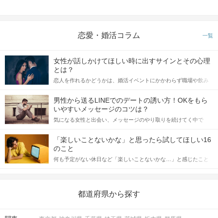
恋愛・婚活コラム
一覧
女性が話しかけてほしい時に出すサインとその心理
とは？
恋人を作れるかどうかは、婚活イベントにかかわらず職場や飲み
会の場で女性が話しかけて欲しい時に出すサインに、早く気づい
てアプローチできるかにも左右されます。 これから恋人作りを本
男性から送るLINEでのデートの誘い方！OKをもら
格的に始めようとしている方は、女性が異性を求めて出すサイン
いやすいメッセージのコツは？
をしっかりと理解し、正しい行動に移せるかどうかが重要。 この
気になる女性と出会い、メッセージのやり取りを続けてく中で
記事では、女性が話しかけて欲しい時に出すサインとその心理を
「この人いいな」と感じたら、次はデートに誘いたくなるもの。
詳しく解説した後、婚活イベントで実際にサインを受け取った場
しかし、中には「どう誘ったらいいの？」とお困りの男性もいら
合にどのような行動に繋げるべきかをご紹介していきます。
「楽しいことないかな」と思ったら試してほしい16
っしゃるのではないでしょうか。 そこで今回は、男性から女性へ
のこと
送るLINEでのデートの誘い方のコツをご紹介します。例文も混じ
何も予定がない休日など「楽しいことないかな…」と感じたこと
えながら解説するので、ぜひ参考にしてください。
がある人もいるのでは？ 日常が退屈に感じるなら、いますぐ楽し
いことを始めましょう！ いますぐ楽しい気分になれる対処法か
ら、恋愛・自分磨き・趣味などジャンル別の楽しいことまで、16
の楽しいことアイデアを集めました♪ いままさに楽しいことを探し
都道府県から探す
ている方は必見です。