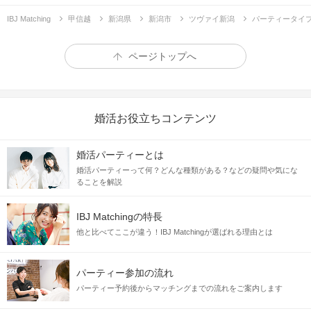
IBJ Matching
甲信越
新潟県
新潟市
ツヴァイ新潟
パーティータイ
ページトップへ
婚活お役立ちコンテンツ
婚活パーティーとは
婚活パーティーって何？どんな種類がある？などの疑問や気にな
ることを解説
IBJ Matchingの特長
他と比べてここが違う！IBJ Matchingが選ばれる理由とは
パーティー参加の流れ
パーティー予約後からマッチングまでの流れをご案内します