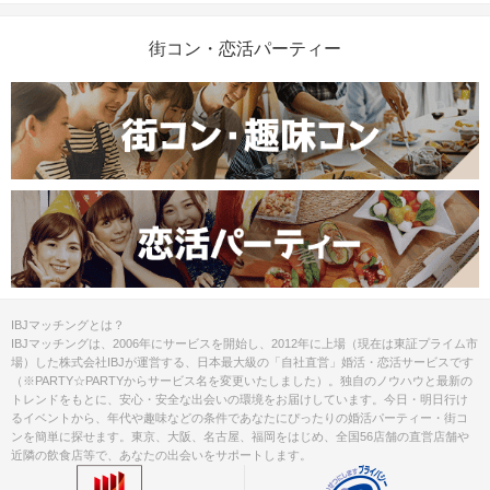
街コン・恋活パーティー
IBJマッチングとは？
IBJマッチングは、2006年にサービスを開始し、2012年に上場（現在は東証プライム市
場）した株式会社IBJが運営する、日本最大級の「自社直営」婚活・恋活サービスです
（※PARTY☆PARTYからサービス名を変更いたしました）。独自のノウハウと最新の
トレンドをもとに、安心・安全な出会いの環境をお届けしています。今日・明日行け
るイベントから、年代や趣味などの条件であなたにぴったりの婚活パーティー・街コ
ンを簡単に探せます。東京、大阪、名古屋、福岡をはじめ、全国56店舗の直営店舗や
近隣の飲食店等で、あなたの出会いをサポートします。