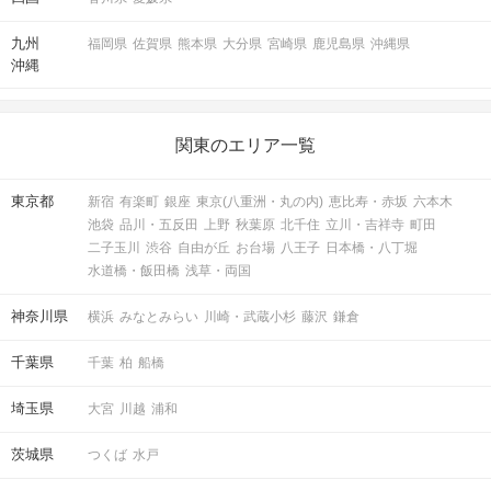
九州
福岡県
佐賀県
熊本県
大分県
宮崎県
鹿児島県
沖縄県
沖縄
関東のエリア一覧
東京都
新宿
有楽町
銀座
東京(八重洲・丸の内)
恵比寿・赤坂
六本木
池袋
品川・五反田
上野
秋葉原
北千住
立川・吉祥寺
町田
二子玉川
渋谷
自由が丘
お台場
八王子
日本橋・八丁堀
水道橋・飯田橋
浅草・両国
神奈川県
横浜
みなとみらい
川崎・武蔵小杉
藤沢
鎌倉
千葉県
千葉
柏
船橋
埼玉県
大宮
川越
浦和
茨城県
つくば
水戸