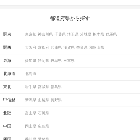
がある人もいるのでは？ 日常が退屈に感じるなら、いますぐ楽し
いことを始めましょう！ いますぐ楽しい気分になれる対処法か
ら、恋愛・自分磨き・趣味などジャンル別の楽しいことまで、16
の楽しいことアイデアを集めました♪ いままさに楽しいことを探し
都道府県から探す
ている方は必見です。
関東
東京都
神奈川県
千葉県
埼玉県
茨城県
栃木県
群馬県
関西
大阪府
京都府
兵庫県
滋賀県
奈良県
和歌山県
東海
愛知県
静岡県
岐阜県
三重県
北海道
北海道
東北
岩手県
宮城県
福島県
甲信越
新潟県
山梨県
長野県
北陸
富山県
石川県
中国
岡山県
広島県
四国
香川県
愛媛県