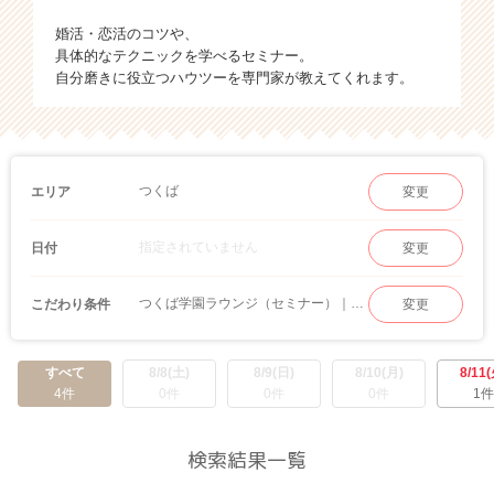
婚活・恋活のコツや、
具体的なテクニックを学べるセミナー。
自分磨きに役立つハウツーを専門家が教えてくれます。
つくば
エリア
変更
指定されていません
日付
変更
つくば学園ラウンジ（セミナー）｜婚活・恋愛セミナー
こだわり条件
変更
すべて
8/8(土)
8/9(日)
8/10(月)
8/11(
4件
0件
0件
0件
1件
検索結果一覧