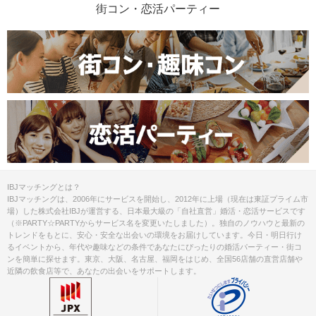
街コン・恋活パーティー
IBJマッチングとは？
IBJマッチングは、2006年にサービスを開始し、2012年に上場（現在は東証プライム市
場）した株式会社IBJが運営する、日本最大級の「自社直営」婚活・恋活サービスです
（※PARTY☆PARTYからサービス名を変更いたしました）。独自のノウハウと最新の
トレンドをもとに、安心・安全な出会いの環境をお届けしています。今日・明日行け
るイベントから、年代や趣味などの条件であなたにぴったりの婚活パーティー・街コ
ンを簡単に探せます。東京、大阪、名古屋、福岡をはじめ、全国56店舗の直営店舗や
近隣の飲食店等で、あなたの出会いをサポートします。