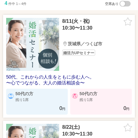
4
件中 1～4件
空席あり
8/11(火・祝)
10:30〜11:30
茨城県／つくば市
婚活力UPセミナー
50代、これからの人生をともに歩む人へ。
〜心でつながる、大人の婚活相談会〜
50代の方
50代の方
残り1席
残り1席
0
0
円
円
8/22(土)
10:30〜11:30