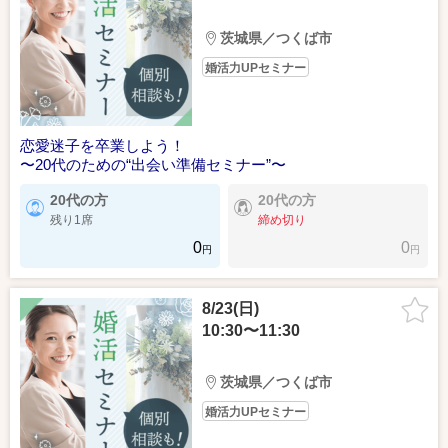
茨城県／つくば市
婚活力UPセミナー
恋愛迷子を卒業しよう！
〜20代のための“出会い準備セミナー”〜
20代の方
20代の方
残り1席
締め切り
0
0
円
円
8/23(日)
10:30〜11:30
茨城県／つくば市
婚活力UPセミナー