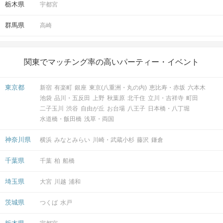
栃木県
宇都宮
群馬県
高崎
関東でマッチング率の高いパーティー・イベント
東京都
新宿
有楽町
銀座
東京(八重洲・丸の内)
恵比寿・赤坂
六本木
池袋
品川・五反田
上野
秋葉原
北千住
立川・吉祥寺
町田
二子玉川
渋谷
自由が丘
お台場
八王子
日本橋・八丁堀
水道橋・飯田橋
浅草・両国
神奈川県
横浜
みなとみらい
川崎・武蔵小杉
藤沢
鎌倉
千葉県
千葉
柏
船橋
埼玉県
大宮
川越
浦和
茨城県
つくば
水戸