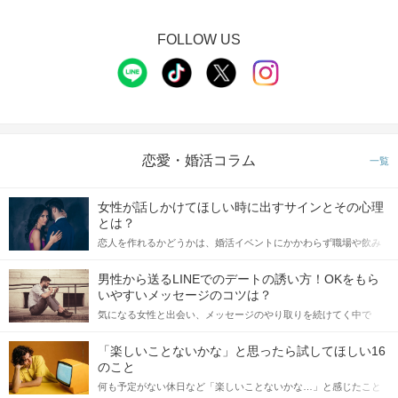
FOLLOW US
恋愛・婚活コラム
一覧
女性が話しかけてほしい時に出すサインとその心理
とは？
恋人を作れるかどうかは、婚活イベントにかかわらず職場や飲み
会の場で女性が話しかけて欲しい時に出すサインに、早く気づい
てアプローチできるかにも左右されます。 これから恋人作りを本
男性から送るLINEでのデートの誘い方！OKをもら
格的に始めようとしている方は、女性が異性を求めて出すサイン
いやすいメッセージのコツは？
をしっかりと理解し、正しい行動に移せるかどうかが重要。 この
気になる女性と出会い、メッセージのやり取りを続けてく中で
記事では、女性が話しかけて欲しい時に出すサインとその心理を
「この人いいな」と感じたら、次はデートに誘いたくなるもの。
詳しく解説した後、婚活イベントで実際にサインを受け取った場
しかし、中には「どう誘ったらいいの？」とお困りの男性もいら
合にどのような行動に繋げるべきかをご紹介していきます。
「楽しいことないかな」と思ったら試してほしい16
っしゃるのではないでしょうか。 そこで今回は、男性から女性へ
のこと
送るLINEでのデートの誘い方のコツをご紹介します。例文も混じ
何も予定がない休日など「楽しいことないかな…」と感じたこと
えながら解説するので、ぜひ参考にしてください。