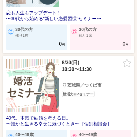
恋も人生もアップデート！
〜30代から始める“新しい恋愛習慣”セミナー〜
30代の方
30代の方
残り1席
残り1席
0
0
円
円
8/30(日)
10:30〜11:30
茨城県／つくば市
婚活力UPセミナー
40代、本気で結婚を考える日。
〜誰かと生きる幸せに気づくとき〜［個別相談会］
40〜49歳
40〜49歳