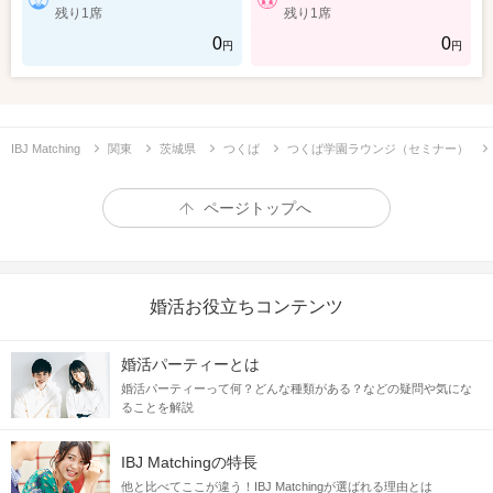
残り1席
残り1席
0
0
円
円
IBJ Matching
関東
茨城県
つくば
つくば学園ラウンジ（セミナー）
ページトップへ
婚活お役立ちコンテンツ
婚活パーティーとは
婚活パーティーって何？どんな種類がある？などの疑問や気にな
ることを解説
IBJ Matchingの特長
他と比べてここが違う！IBJ Matchingが選ばれる理由とは