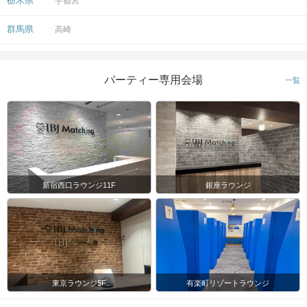
栃木県
宇都宮
群馬県
高崎
パーティー専用会場
一覧
新宿西口ラウンジ11F
銀座ラウンジ
東京ラウンジ5F
有楽町リゾートラウンジ