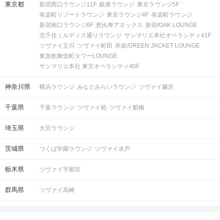
東京都
新宿西口ラウンジ11F
銀座ラウンジ
東京ラウンジ5F
有楽町リゾートラウンジ
東京ラウンジ4F
有楽町ラウンジ
新宿南口ラウンジ6F
恵比寿アネックス
新宿/OAK LOUNGE
北千住ミルディス通りラウンジ
サンマリエ本社オペラシティ41F
ツヴァイ立川
ツヴァイ町田
赤坂/GREEN JACKET LOUNGE
東急歌舞伎町タワーLOUNGE
サンマリエ本社 東京オペラシティ40F
神奈川県
横浜ラウンジ
みなとみらいラウンジ
ツヴァイ藤沢
千葉県
千葉ラウンジ
ツヴァイ柏
ツヴァイ船橋
埼玉県
大宮ラウンジ
茨城県
つくば学園ラウンジ
ツヴァイ水戸
栃木県
ツヴァイ宇都宮
群馬県
ツヴァイ高崎