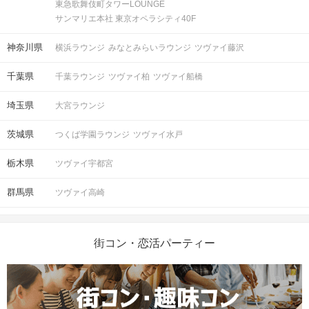
東急歌舞伎町タワーLOUNGE
サンマリエ本社 東京オペラシティ40F
神奈川県
横浜ラウンジ
みなとみらいラウンジ
ツヴァイ藤沢
千葉県
千葉ラウンジ
ツヴァイ柏
ツヴァイ船橋
埼玉県
大宮ラウンジ
茨城県
つくば学園ラウンジ
ツヴァイ水戸
栃木県
ツヴァイ宇都宮
群馬県
ツヴァイ高崎
街コン・恋活パーティー