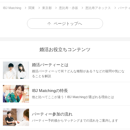
IBJ Matching
関東
東京都
恵比寿・赤坂
恵比寿アネックス
パーテ
ページトップへ
婚活お役立ちコンテンツ
婚活パーティーとは
婚活パーティーって何？どんな種類がある？などの疑問や気にな
ることを解説
IBJ Matchingの特長
他と比べてここが違う！IBJ Matchingが選ばれる理由とは
パーティー参加の流れ
パーティー予約後からマッチングまでの流れをご案内します