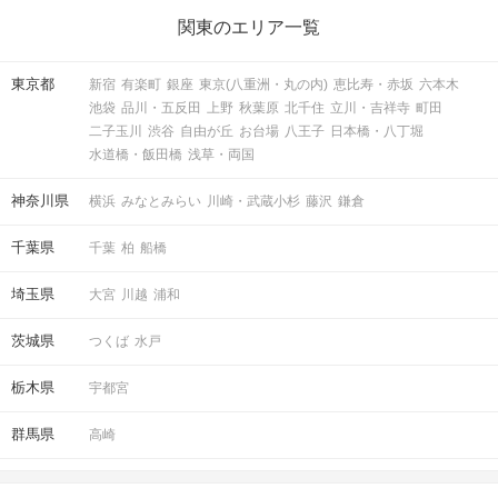
関東のエリア一覧
東京都
新宿
有楽町
銀座
東京(八重洲・丸の内)
恵比寿・赤坂
六本木
池袋
品川・五反田
上野
秋葉原
北千住
立川・吉祥寺
町田
二子玉川
渋谷
自由が丘
お台場
八王子
日本橋・八丁堀
水道橋・飯田橋
浅草・両国
神奈川県
横浜
みなとみらい
川崎・武蔵小杉
藤沢
鎌倉
千葉県
千葉
柏
船橋
埼玉県
大宮
川越
浦和
茨城県
つくば
水戸
栃木県
宇都宮
群馬県
高崎