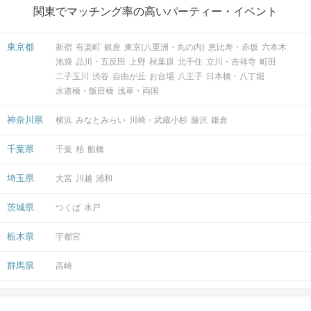
関東でマッチング率の高いパーティー・イベント
東京都
新宿
有楽町
銀座
東京(八重洲・丸の内)
恵比寿・赤坂
六本木
池袋
品川・五反田
上野
秋葉原
北千住
立川・吉祥寺
町田
二子玉川
渋谷
自由が丘
お台場
八王子
日本橋・八丁堀
水道橋・飯田橋
浅草・両国
神奈川県
横浜
みなとみらい
川崎・武蔵小杉
藤沢
鎌倉
千葉県
千葉
柏
船橋
埼玉県
大宮
川越
浦和
茨城県
つくば
水戸
栃木県
宇都宮
群馬県
高崎