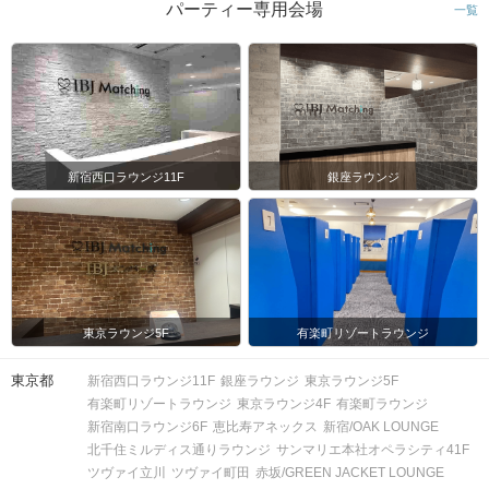
パーティー専用会場
一覧
新宿西口ラウンジ11F
銀座ラウンジ
東京ラウンジ5F
有楽町リゾートラウンジ
東京都
新宿西口ラウンジ11F
銀座ラウンジ
東京ラウンジ5F
有楽町リゾートラウンジ
東京ラウンジ4F
有楽町ラウンジ
新宿南口ラウンジ6F
恵比寿アネックス
新宿/OAK LOUNGE
北千住ミルディス通りラウンジ
サンマリエ本社オペラシティ41F
ツヴァイ立川
ツヴァイ町田
赤坂/GREEN JACKET LOUNGE