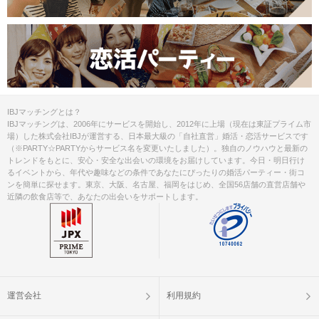
IBJマッチングとは？
IBJマッチングは、2006年にサービスを開始し、2012年に上場（現在は東証プライム市
場）した株式会社IBJが運営する、日本最大級の「自社直営」婚活・恋活サービスです
（※PARTY☆PARTYからサービス名を変更いたしました）。独自のノウハウと最新の
トレンドをもとに、安心・安全な出会いの環境をお届けしています。今日・明日行け
るイベントから、年代や趣味などの条件であなたにぴったりの婚活パーティー・街コ
ンを簡単に探せます。東京、大阪、名古屋、福岡をはじめ、全国56店舗の直営店舗や
近隣の飲食店等で、あなたの出会いをサポートします。
運営会社
利用規約