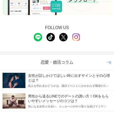
FOLLOW US
恋愛・婚活コラム
一覧
女性が話しかけてほしい時に出すサインとその心理
とは？
恋人を作れるかどうかは、婚活イベントにかかわらず職場や飲み
会の場で女性が話しかけて欲しい時に出すサインに、早く気づい
てアプローチできるかにも左右されます。 これから恋人作りを本
男性から送るLINEでのデートの誘い方！OKをもら
格的に始めようとしている方は、女性が異性を求めて出すサイン
いやすいメッセージのコツは？
をしっかりと理解し、正しい行動に移せるかどうかが重要。 この
気になる女性と出会い、メッセージのやり取りを続けてく中で
記事では、女性が話しかけて欲しい時に出すサインとその心理を
「この人いいな」と感じたら、次はデートに誘いたくなるもの。
詳しく解説した後、婚活イベントで実際にサインを受け取った場