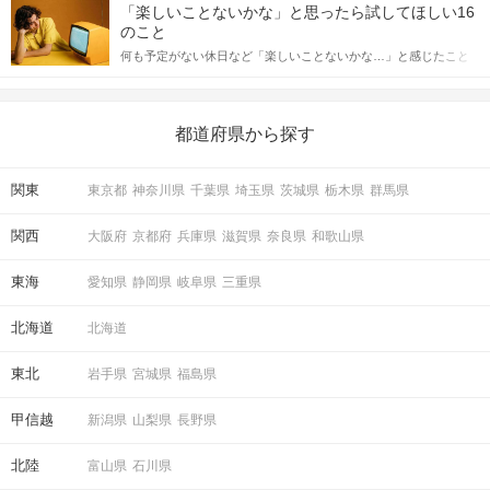
しかし、中には「どう誘ったらいいの？」とお困りの男性もいら
合にどのような行動に繋げるべきかをご紹介していきます。
「楽しいことないかな」と思ったら試してほしい16
っしゃるのではないでしょうか。 そこで今回は、男性から女性へ
のこと
送るLINEでのデートの誘い方のコツをご紹介します。例文も混じ
何も予定がない休日など「楽しいことないかな…」と感じたこと
えながら解説するので、ぜひ参考にしてください。
がある人もいるのでは？ 日常が退屈に感じるなら、いますぐ楽し
いことを始めましょう！ いますぐ楽しい気分になれる対処法か
ら、恋愛・自分磨き・趣味などジャンル別の楽しいことまで、16
の楽しいことアイデアを集めました♪ いままさに楽しいことを探し
都道府県から探す
ている方は必見です。
関東
東京都
神奈川県
千葉県
埼玉県
茨城県
栃木県
群馬県
関西
大阪府
京都府
兵庫県
滋賀県
奈良県
和歌山県
東海
愛知県
静岡県
岐阜県
三重県
北海道
北海道
東北
岩手県
宮城県
福島県
甲信越
新潟県
山梨県
長野県
北陸
富山県
石川県