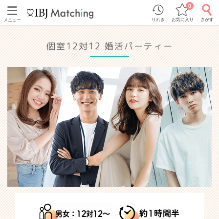
0
りれき
お気に入り
さがす
メニュー
個室12対12 婚活パーティー