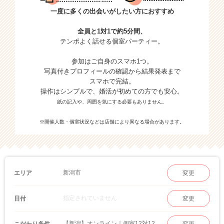
一度に多くの出会いがしたい方におすすめ
全員と1対1で約5分間、
テンポよく話せる個室パーティー。
参加はご自身のスマホ1つ。
写真付きプロフィールの確認から結果発表まで
スマホで完結。
操作はシンプルで、婚活が初めての方でも安心。
紙の記入や、周囲を気にする必要もありません。
※開催人数・個室状況などは店舗により異なる場合があります。
新潟市
エリア
変更
指定されていません
日付
変更
【新潟】オンライン｜個室12対12 婚活パーティー
こだわり条件