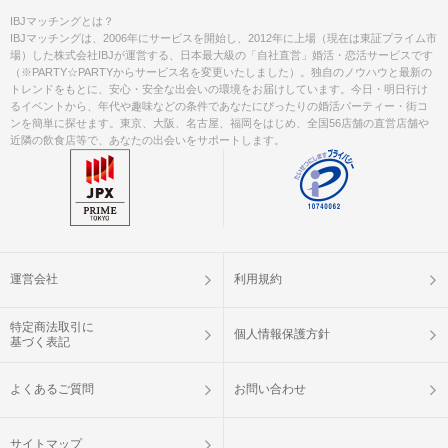
IBJマッチングとは？
IBJマッチングは、2006年にサービスを開始し、2012年に上場（現在は東証プライム市
場）した株式会社IBJが運営する、日本最大級の「自社直営」婚活・恋活サービスです
（※PARTY☆PARTYからサービス名を変更いたしました）。独自のノウハウと最新の
トレンドをもとに、安心・安全な出会いの環境をお届けしています。今日・明日行け
るイベントから、年代や趣味などの条件であなたにぴったりの婚活パーティー・街コ
ンを簡単に探せます。東京、大阪、名古屋、福岡をはじめ、全国56店舗の直営店舗や
近隣の飲食店等で、あなたの出会いをサポートします。
運営会社
利用規約
特定商法取引に
個人情報保護方針
基づく表記
よくあるご質問
お問い合わせ
サイトマップ