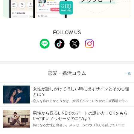
FOLLOW US
恋愛・婚活コラム
一覧
女性が話しかけてほしい時に出すサインとその心理
とは？
恋人を作れるかどうかは、婚活イベントにかかわらず職場や飲み
会の場で女性が話しかけて欲しい時に出すサインに、早く気づい
てアプローチできるかにも左右されます。 これから恋人作りを本
男性から送るLINEでのデートの誘い方！OKをもら
格的に始めようとしている方は、女性が異性を求めて出すサイン
いやすいメッセージのコツは？
をしっかりと理解し、正しい行動に移せるかどうかが重要。 この
気になる女性と出会い、メッセージのやり取りを続けてく中で
記事では、女性が話しかけて欲しい時に出すサインとその心理を
「この人いいな」と感じたら、次はデートに誘いたくなるもの。
詳しく解説した後、婚活イベントで実際にサインを受け取った場