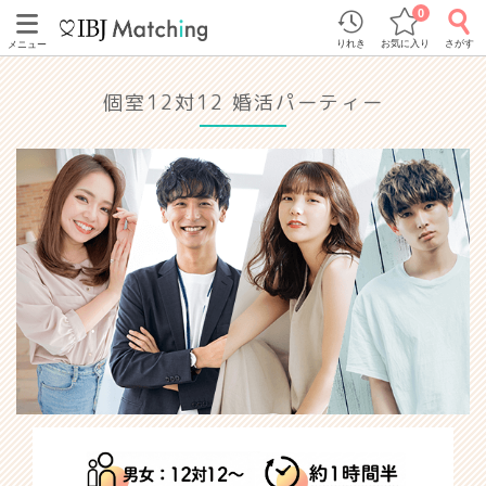
0
りれき
お気に入り
さがす
メニュー
個室12対12 婚活パーティー