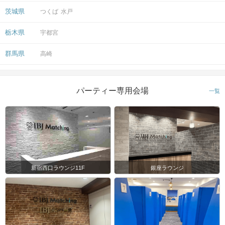
茨城県
つくば
水戸
栃木県
宇都宮
群馬県
高崎
パーティー専用会場
一覧
新宿西口ラウンジ11F
銀座ラウンジ