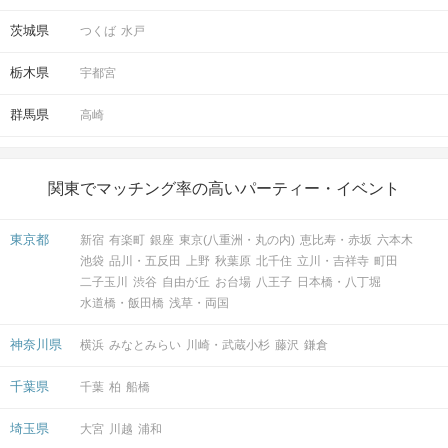
茨城県
つくば
水戸
栃木県
宇都宮
群馬県
高崎
関東でマッチング率の高いパーティー・イベント
東京都
新宿
有楽町
銀座
東京(八重洲・丸の内)
恵比寿・赤坂
六本木
池袋
品川・五反田
上野
秋葉原
北千住
立川・吉祥寺
町田
二子玉川
渋谷
自由が丘
お台場
八王子
日本橋・八丁堀
水道橋・飯田橋
浅草・両国
神奈川県
横浜
みなとみらい
川崎・武蔵小杉
藤沢
鎌倉
千葉県
千葉
柏
船橋
埼玉県
大宮
川越
浦和