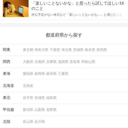
しかし、中には「どう誘ったらいいの？」とお困りの男性もいら
合にどのような行動に繋げるべきかをご紹介していきます。
「楽しいことないかな」と思ったら試してほしい16
っしゃるのではないでしょうか。 そこで今回は、男性から女性へ
のこと
送るLINEでのデートの誘い方のコツをご紹介します。例文も混じ
何も予定がない休日など「楽しいことないかな…」と感じたこと
えながら解説するので、ぜひ参考にしてください。
がある人もいるのでは？ 日常が退屈に感じるなら、いますぐ楽し
いことを始めましょう！ いますぐ楽しい気分になれる対処法か
ら、恋愛・自分磨き・趣味などジャンル別の楽しいことまで、16
の楽しいことアイデアを集めました♪ いままさに楽しいことを探し
都道府県から探す
ている方は必見です。
関東
東京都
神奈川県
千葉県
埼玉県
茨城県
栃木県
群馬県
関西
大阪府
京都府
兵庫県
滋賀県
奈良県
和歌山県
東海
愛知県
静岡県
岐阜県
三重県
北海道
北海道
東北
岩手県
宮城県
福島県
甲信越
新潟県
山梨県
長野県
北陸
富山県
石川県