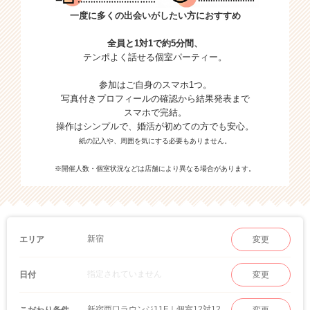
一度に多くの出会いがしたい方におすすめ
全員と1対1で約5分間、
テンポよく話せる個室パーティー。
参加はご自身のスマホ1つ。
写真付きプロフィールの確認から結果発表まで
スマホで完結。
操作はシンプルで、婚活が初めての方でも安心。
紙の記入や、周囲を気にする必要もありません。
※開催人数・個室状況などは店舗により異なる場合があります。
新宿
エリア
変更
指定されていません
日付
変更
新宿西口ラウンジ11F｜個室12対12 婚活パーティー
こだわり条件