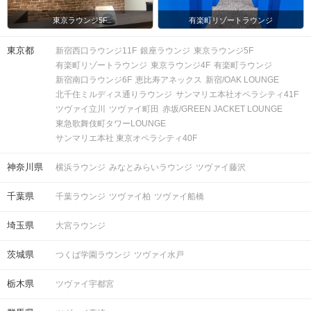
東京ラウンジ5F
有楽町リゾートラウンジ
東京都
新宿西口ラウンジ11F
銀座ラウンジ
東京ラウンジ5F
有楽町リゾートラウンジ
東京ラウンジ4F
有楽町ラウンジ
新宿南口ラウンジ6F
恵比寿アネックス
新宿/OAK LOUNGE
北千住ミルディス通りラウンジ
サンマリエ本社オペラシティ41F
ツヴァイ立川
ツヴァイ町田
赤坂/GREEN JACKET LOUNGE
東急歌舞伎町タワーLOUNGE
サンマリエ本社 東京オペラシティ40F
神奈川県
横浜ラウンジ
みなとみらいラウンジ
ツヴァイ藤沢
千葉県
千葉ラウンジ
ツヴァイ柏
ツヴァイ船橋
埼玉県
大宮ラウンジ
茨城県
つくば学園ラウンジ
ツヴァイ水戸
栃木県
ツヴァイ宇都宮