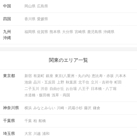
中国
岡山県
広島県
四国
香川県
愛媛県
九州
福岡県
佐賀県
熊本県
大分県
宮崎県
鹿児島県
沖縄県
沖縄
関東のエリア一覧
東京都
新宿
有楽町
銀座
東京(八重洲・丸の内)
恵比寿・赤坂
六本木
池袋
品川・五反田
上野
秋葉原
北千住
立川・吉祥寺
町田
二子玉川
渋谷
自由が丘
お台場
八王子
日本橋・八丁堀
水道橋・飯田橋
浅草・両国
神奈川県
横浜
みなとみらい
川崎・武蔵小杉
藤沢
鎌倉
千葉県
千葉
柏
船橋
埼玉県
大宮
川越
浦和