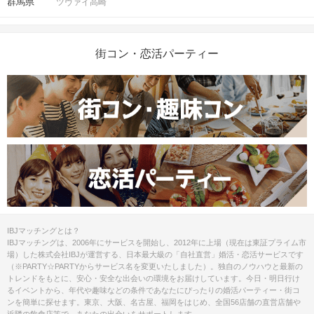
群馬県
ツヴァイ高崎
街コン・恋活パーティー
IBJマッチングとは？
IBJマッチングは、2006年にサービスを開始し、2012年に上場（現在は東証プライム市
場）した株式会社IBJが運営する、日本最大級の「自社直営」婚活・恋活サービスです
（※PARTY☆PARTYからサービス名を変更いたしました）。独自のノウハウと最新の
トレンドをもとに、安心・安全な出会いの環境をお届けしています。今日・明日行け
るイベントから、年代や趣味などの条件であなたにぴったりの婚活パーティー・街コ
ンを簡単に探せます。東京、大阪、名古屋、福岡をはじめ、全国56店舗の直営店舗や
近隣の飲食店等で、あなたの出会いをサポートします。