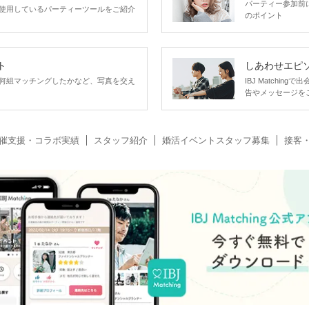
パーティー参加前
使用しているパーティーツールをご紹介
のポイント
ト
しあわせエピ
何組マッチングしたかなど、写真を交え
IBJ Matchi
告やメッセージを
催支援・コラボ実績
スタッフ紹介
婚活イベントスタッフ募集
接客