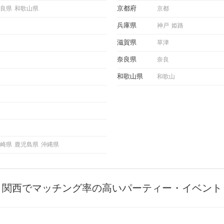
理を詳
参考にしてください。
京都府
良県
和歌山県
京都
トで実
にどの
兵庫県
神戸
姫路
ご紹介
滋賀県
草津
奈良県
奈良
和歌山県
和歌山
崎県
鹿児島県
沖縄県
関西でマッチング率の高いパーティー・イベント