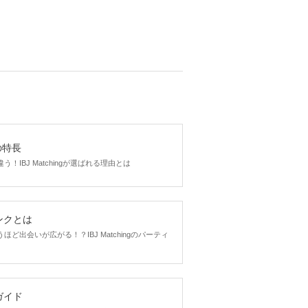
gの特長
！IBJ Matchingが選ばれる理由とは
ンクとは
ど出会いが広がる！？IBJ Matchingのパーティ
ガイド