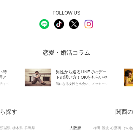
FOLLOW US
恋愛・婚活コラム
い時
男性から送るLINEでのデー
理と
トの誘い方！OKをもらいや
すいメッセージのコツは？
活イベ
気になる女性と出会い、メッセージ
会の場
のやり取りを続けてく中で「この人
に出す
いいな」と感じたら、次はデートに
ローチ
誘いたくなるもの。 しかし、中に
 これ
は「どう誘ったらいいの？」とお困
ようと
りの男性もいらっしゃるのではない
ら探す
関西
求めて
でしょうか。 そこで今回は、男性
し、正
から女性へ送るLINEでのデートの
重要。
誘い方のコツをご紹介します。例文
大阪府
茨城県
栃木県
群馬県
梅田
難波
心斎橋
その
けて欲
も混じえながら解説するので、ぜひ