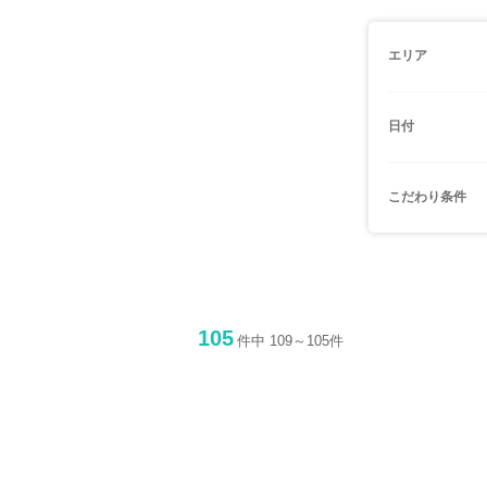
エリア
日付
こだわり条件
105
件中 109～105件