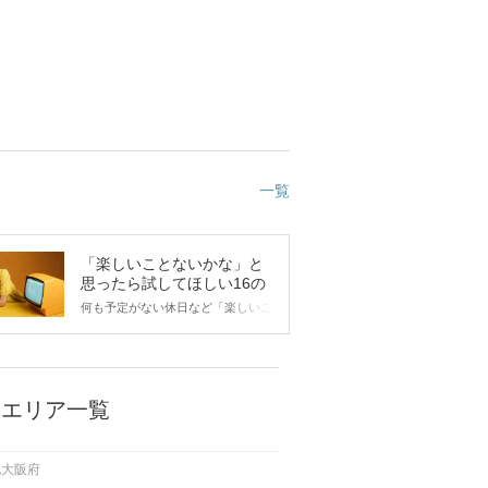
一覧
「楽しいことないかな」と
思ったら試してほしい16の
こと
何も予定がない休日など「楽しいこ
とないかな…」と感じたことがある
人もいるのでは？ 日常が退屈に感
じるなら、いますぐ楽しいことを始
めましょう！ いますぐ楽しい気分
になれる対処法から、恋愛・自分磨
のエリア一覧
き・趣味などジャンル別の楽しいこ
とまで、16の楽しいことアイデア
を集めました♪ いままさに楽しいこ
他大阪府
とを探している方は必見です。