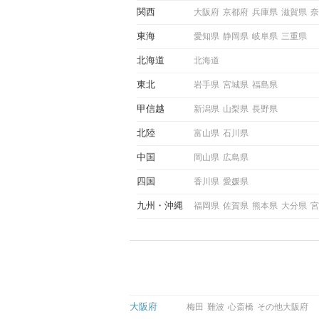
しい時に出すサインとその心
関西
大阪府
京都府
兵庫県
滋賀県
奈
しく解説した後、婚活イベン
際にサインを受け取った場合
東海
愛知県
静岡県
岐阜県
三重県
ような行動に繋げるべきかを
していきます。
北海道
北海道
東北
岩手県
宮城県
福島県
甲信越
新潟県
山梨県
長野県
北陸
富山県
石川県
中国
岡山県
広島県
四国
香川県
愛媛県
九州
沖縄
福岡県
佐賀県
熊本県
大分県
宮
大阪府
梅田
難波
心斎橋
その他大阪府