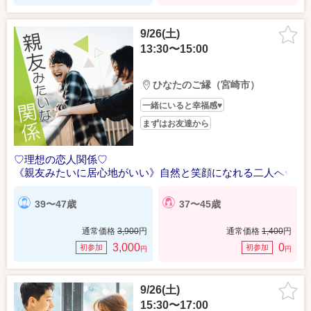
9/26(土)
13:30〜15:00
ひなたのご縁（宮崎市）
一緒にいると幸福感♥
まずはお友達から
♡理想の恋人関係♡
《親友みたいに居心地がいい》自然と笑顔になれる二人へ♥
39〜47歳
37〜45歳
通常価格
3,900
円
通常価格
1,400
円
3,000
0
初参加
初参加
円
円
9/26(土)
15:30〜17:00