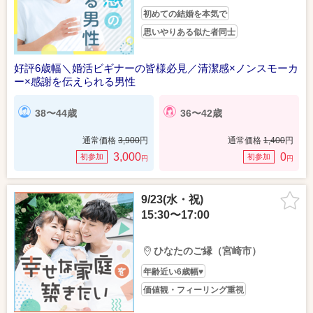
初めての結婚を本気で
思いやりある似た者同士
好評6歳幅＼婚活ビギナーの皆様必見／清潔感×ノンスモーカ
ー×感謝を伝えられる男性
38〜44歳
36〜42歳
通常価格
3,900
円
通常価格
1,400
円
3,000
0
初参加
初参加
円
円
9/23(水・祝)
15:30〜17:00
ひなたのご縁（宮崎市）
年齢近い6歳幅♥
価値観・フィーリング重視