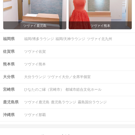
ツヴァイ鹿児島
ツヴァイ熊本
福岡県
福岡/博多ラウンジ
福岡/天神ラウンジ
ツヴァイ北九州
佐賀県
ツヴァイ佐賀
熊本県
ツヴァイ熊本
大分県
大分ラウンジ
ツヴァイ大分／全席半個室
宮崎県
ひなたのご縁（宮崎市）
都城市総合文化ホール
鹿児島県
ツヴァイ鹿児島
鹿児島ラウンジ
霧島国分ラウンジ
沖縄県
ツヴァイ那覇