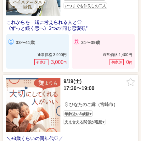
いつまでも仲良しの二人
これからを一緒に考えられる人と♡
《ずっと続く恋へ》3つの“同じ恋愛観”
33〜41歳
31〜39歳
通常価格
3,900
円
通常価格
1,400
円
3,000
0
初参加
初参加
円
円
9/19(土)
17:30〜19:00
ひなたのご縁（宮崎市）
年齢近い6歳幅♥
支え合える関係が理想♥
＼±3歳くらいの同年代♡／