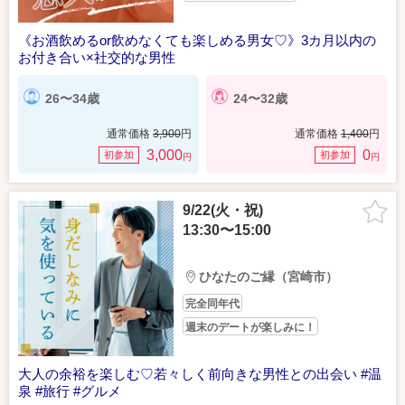
《お酒飲めるor飲めなくても楽しめる男女♡》3カ月以内の
お付き合い×社交的な男性
26〜34歳
24〜32歳
通常価格
3,900
円
通常価格
1,400
円
3,000
0
初参加
初参加
円
円
9/22(火・祝)
13:30〜15:00
ひなたのご縁（宮崎市）
完全同年代
週末のデートが楽しみに！
大人の余裕を楽しむ♡若々しく前向きな男性との出会い #温
泉 #旅行 #グルメ