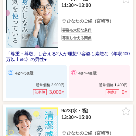
11:30〜13:00
ひなたのご縁（宮崎市）
容姿も大切な条件
尊重し合える関係
「尊重・尊敬」し合える2人が理想♡容姿も素敵な《年収400
万以上etc》の男性♥
42〜50歳
40〜48歳
通常価格
3,900
円
通常価格
1,400
円
3,000
0
初参加
初参加
円
円
9/23(水・祝)
13:30〜15:00
ひなたのご縁（宮崎市）