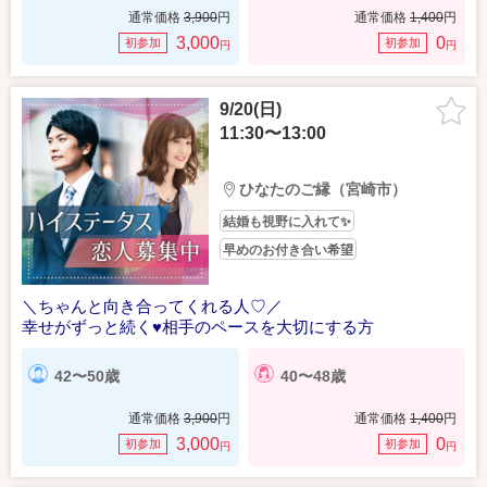
通常価格
3,900
円
通常価格
1,400
円
3,000
0
初参加
初参加
円
円
9/20(日)
11:30〜13:00
ひなたのご縁（宮崎市）
結婚も視野に入れて✨
早めのお付き合い希望
＼ちゃんと向き合ってくれる人♡／
幸せがずっと続く♥相手のペースを大切にする方
42〜50歳
40〜48歳
通常価格
3,900
円
通常価格
1,400
円
3,000
0
初参加
初参加
円
円