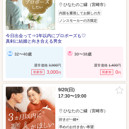
ひなたのご縁（宮崎市）
内面を重視してお探しの方
ノンスモーカーの方限定
今日出会って⇒1年以内にプロポーズも♡
真剣に結婚と向き合える男女
32〜40歳
30〜38歳
通常価格
3,900
円
通常価格
1,400
円
3,000
0
初参加
初参加
円
円
9/20(日)
17:30〜19:00
ひなたのご縁（宮崎市）
好きが一緒♥
早めのお付き合い希望