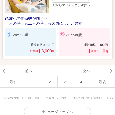
だからマッチングしやすい
恋愛への価値観が同じ♡
一人の時間も二人の時間も大切にしたい男女
28〜36歳
26〜34歳
通常価格
3,900
円
通常価格
1,400
円
3,000
0
初参加
初参加
円
円
前へ
次へ
最初
1
2
3
4
最後
IBJ Matching
九州・沖縄
宮崎県
宮崎
ひなたのご縁（宮崎市）
パ
ページトップへ