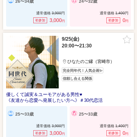
26〜34歳
24〜32歳
通常価格
3,900
円
通常価格
1,400
円
3,000
0
初参加
初参加
円
円
9/25(金)
20:00〜21:30
ひなたのご縁（宮崎市）
完全同年代！人気企画✨
信頼し合える関係
優しくて誠実＆ユーモアがある男性♥
《友達から恋愛へ発展したい方へ》＃30代恋活
25〜33歳
25〜33歳
通常価格
3,900
円
通常価格
1,400
円
3,000
0
初参加
初参加
円
円