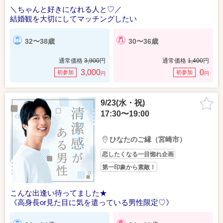
＼ちゃんと好きになれる人と♡／
結婚観を大切にしてマッチングしたい
32〜38歳
30〜36歳
通常価格
3,900
円
通常価格
1,400
円
3,000
0
初参加
初参加
円
円
9/23(水・祝)
17:30〜19:00
ひなたのご縁（宮崎市）
恋したくなる一目惚れ企画
第一印象から素敵！
こんな出逢い待ってました★
《高身長or見た目に気を遣っている男性限定♡》