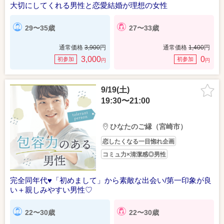
大切にしてくれる男性と恋愛結婚が理想の女性
29〜35歳
27〜33歳
通常価格
3,900
円
通常価格
1,400
円
3,000
0
初参加
初参加
円
円
9/19(土)
19:30〜21:00
ひなたのご縁（宮崎市）
恋したくなる一目惚れ企画
コミュ力×清潔感◎男性
完全同年代♥「初めまして」から素敵な出会い/第一印象が良
い＋親しみやすい男性♡
22〜30歳
22〜30歳