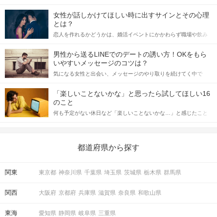
女性が話しかけてほしい時に出すサインとその心理
とは？
恋人を作れるかどうかは、婚活イベントにかかわらず職場や飲み
会の場で女性が話しかけて欲しい時に出すサインに、早く気づい
てアプローチできるかにも左右されます。 これから恋人作りを本
男性から送るLINEでのデートの誘い方！OKをもら
格的に始めようとしている方は、女性が異性を求めて出すサイン
いやすいメッセージのコツは？
をしっかりと理解し、正しい行動に移せるかどうかが重要。 この
気になる女性と出会い、メッセージのやり取りを続けてく中で
記事では、女性が話しかけて欲しい時に出すサインとその心理を
「この人いいな」と感じたら、次はデートに誘いたくなるもの。
詳しく解説した後、婚活イベントで実際にサインを受け取った場
しかし、中には「どう誘ったらいいの？」とお困りの男性もいら
合にどのような行動に繋げるべきかをご紹介していきます。
「楽しいことないかな」と思ったら試してほしい16
っしゃるのではないでしょうか。 そこで今回は、男性から女性へ
のこと
送るLINEでのデートの誘い方のコツをご紹介します。例文も混じ
何も予定がない休日など「楽しいことないかな…」と感じたこと
えながら解説するので、ぜひ参考にしてください。
がある人もいるのでは？ 日常が退屈に感じるなら、いますぐ楽し
いことを始めましょう！ いますぐ楽しい気分になれる対処法か
ら、恋愛・自分磨き・趣味などジャンル別の楽しいことまで、16
の楽しいことアイデアを集めました♪ いままさに楽しいことを探し
都道府県から探す
ている方は必見です。
関東
東京都
神奈川県
千葉県
埼玉県
茨城県
栃木県
群馬県
関西
大阪府
京都府
兵庫県
滋賀県
奈良県
和歌山県
東海
愛知県
静岡県
岐阜県
三重県