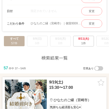
指定されていません
日付
変更
ひなたのご縁（宮崎市）｜個室8対8 婚活パーティー
こだわり条件
変更
すべて
8/9(日)
8/10(月)
8/11(火)
8/12(
57件
0件
0件
1件
0件
検索結果一覧
57
件中 37～54件
空席あり
9/19(土)
15:30〜17:00
ひなたのご縁（宮崎市）
気持ちも経済面も安心♥