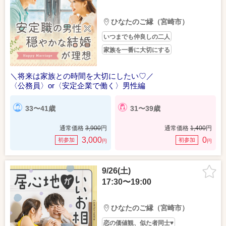
ひなたのご縁（宮崎市）
いつまでも仲良しの二人
家族を一番に大切にする
＼将来は家族との時間を大切にしたい♡／
〈公務員〉or〈安定企業で働く〉男性編
33〜41歳
31〜39歳
通常価格
3,900
円
通常価格
1,400
円
3,000
0
初参加
初参加
円
円
9/26(土)
17:30〜19:00
ひなたのご縁（宮崎市）
恋の価値観、似た者同士♥