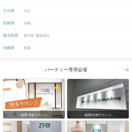
大分県
大分
宮崎県
宮崎
鹿児島県
鹿児島
霧島国分
沖縄県
那覇
パーティー専用会場
一覧
福岡/博多ラウンジ
福岡/天神ラウンジ