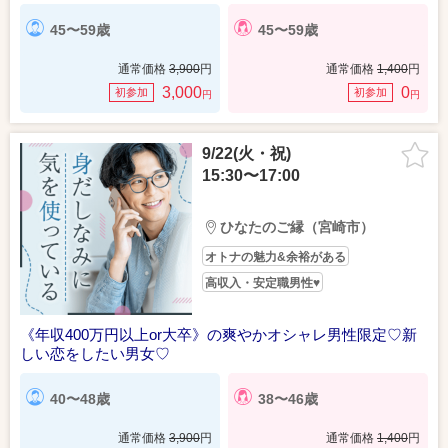
45〜59歳
45〜59歳
通常価格
3,900
円
通常価格
1,400
円
3,000
0
初参加
初参加
円
円
9/22(火・祝)
15:30〜17:00
ひなたのご縁（宮崎市）
オトナの魅力&余裕がある
高収入・安定職男性♥
《年収400万円以上or大卒》の爽やかオシャレ男性限定♡新
しい恋をしたい男女♡
40〜48歳
38〜46歳
通常価格
3,900
円
通常価格
1,400
円