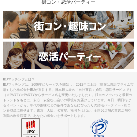
街コン・恋活パーティー
IBJマッチングとは？
IBJマッチングは、2006年にサービスを開始し、2012年に上場（現在は東証プライム市
場）した株式会社IBJが運営する、日本最大級の「自社直営」婚活・恋活サービスです
（※PARTY☆PARTYからサービス名を変更いたしました）。独自のノウハウと最新の
トレンドをもとに、安心・安全な出会いの環境をお届けしています。今日・明日行け
るイベントから、年代や趣味などの条件であなたにぴったりの婚活パーティー・街コ
ンを簡単に探せます。東京、大阪、名古屋、福岡をはじめ、全国56店舗の直営店舗や
近隣の飲食店等で、あなたの出会いをサポートします。