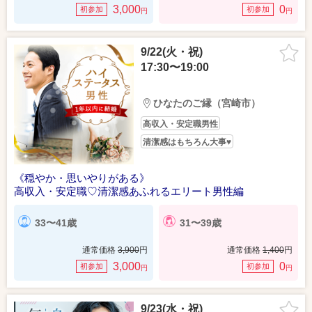
3,000
0
初参加
初参加
円
円
9/22(火・祝)
17:30〜19:00
ひなたのご縁（宮崎市）
高収入・安定職男性
清潔感はもちろん大事♥
《穏やか・思いやりがある》
高収入・安定職♡清潔感あふれるエリート男性編
33〜41歳
31〜39歳
通常価格
3,900
円
通常価格
1,400
円
3,000
0
初参加
初参加
円
円
9/23(水・祝)