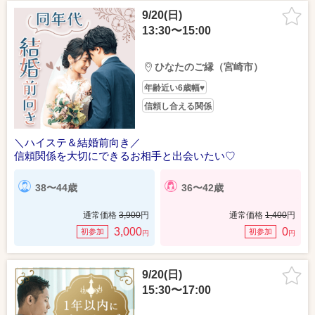
9/20(日)
13:30〜15:00
ひなたのご縁（宮崎市）
年齢近い6歳幅♥
信頼し合える関係
＼ハイステ＆結婚前向き／
信頼関係を大切にできるお相手と出会いたい♡
38〜44歳
36〜42歳
通常価格
3,900
円
通常価格
1,400
円
3,000
0
初参加
初参加
円
円
9/20(日)
15:30〜17:00