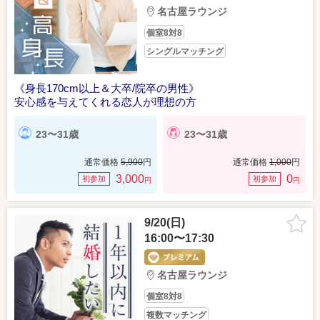
名古屋ラウンジ
個室8対8
シングルマッチング
《身長170cm以上＆大卒/院卒の男性》
安心感を与えてくれる恋人が理想の方
23〜31歳
23〜31歳
通常価格
5,900
円
通常価格
1,000
円
3,000
0
初参加
初参加
円
円
9/20(日)
16:00〜17:30
名古屋ラウンジ
個室8対8
複数マッチング