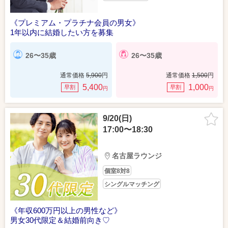
《プレミアム・プラチナ会員の男女》
1年以内に結婚したい方を募集
26〜35歳
26〜35歳
通常価格
5,900
円
通常価格
1,500
円
5,400
1,000
早割
早割
円
円
9/20(日)
17:00〜18:30
名古屋ラウンジ
個室8対8
シングルマッチング
《年収600万円以上の男性など》
男女30代限定＆結婚前向き♡