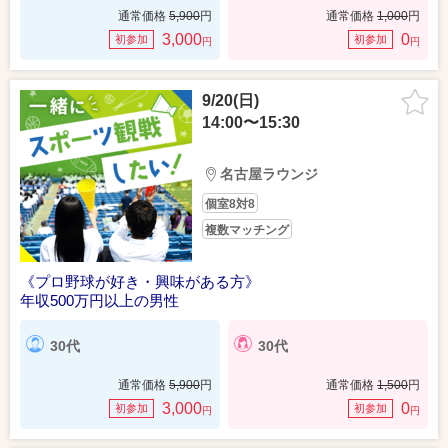
通常価格
5,900
円
通常価格
1,000
円
3,000
0
初参加
初参加
円
円
9/20(日)
14:00〜15:30
名古屋ラウンジ
個室8対8
複数マッチング
《プロ野球が好き・興味がある方》
年収500万円以上の男性
30代
30代
通常価格
5,900
円
通常価格
1,500
円
3,000
0
初参加
初参加
円
円