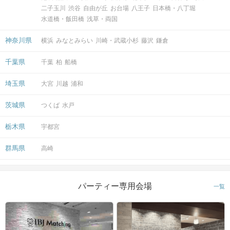
二子玉川
渋谷
自由が丘
お台場
八王子
日本橋・八丁堀
水道橋・飯田橋
浅草・両国
神奈川県
横浜
みなとみらい
川崎・武蔵小杉
藤沢
鎌倉
千葉県
千葉
柏
船橋
埼玉県
大宮
川越
浦和
茨城県
つくば
水戸
栃木県
宇都宮
群馬県
高崎
パーティー専用会場
一覧