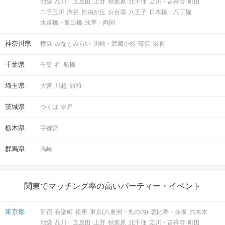
池袋
品川・五反田
上野
秋葉原
北千住
立川・吉祥寺
町田
二子玉川
渋谷
自由が丘
お台場
八王子
日本橋・八丁堀
水道橋・飯田橋
浅草・両国
神奈川県
横浜
みなとみらい
川崎・武蔵小杉
藤沢
鎌倉
千葉県
千葉
柏
船橋
埼玉県
大宮
川越
浦和
茨城県
つくば
水戸
栃木県
宇都宮
群馬県
高崎
関東でマッチング率の高いパーティー・イベント
東京都
新宿
有楽町
銀座
東京(八重洲・丸の内)
恵比寿・赤坂
六本木
池袋
品川・五反田
上野
秋葉原
北千住
立川・吉祥寺
町田