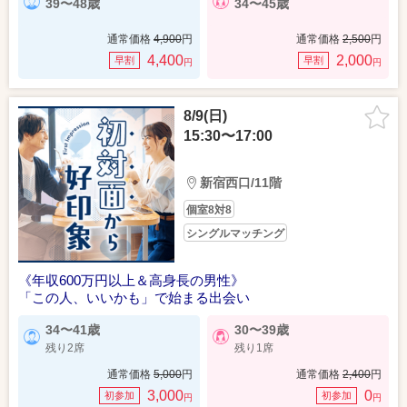
39〜48歳
34〜45歳
通常価格
4,900
円
通常価格
2,500
円
4,400
2,000
早割
早割
円
円
8/9(日)
15:30〜17:00
新宿西口/11階
個室8対8
シングルマッチング
《年収600万円以上＆高身長の男性》
「この人、いいかも」で始まる出会い
34〜41歳
30〜39歳
残り2席
残り1席
通常価格
5,000
円
通常価格
2,400
円
3,000
0
初参加
初参加
円
円