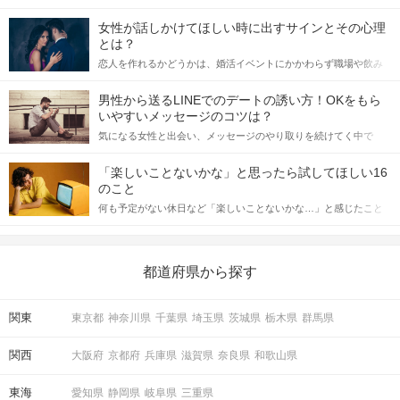
女性が話しかけてほしい時に出すサインとその心理
とは？
恋人を作れるかどうかは、婚活イベントにかかわらず職場や飲み
会の場で女性が話しかけて欲しい時に出すサインに、早く気づい
てアプローチできるかにも左右されます。 これから恋人作りを本
男性から送るLINEでのデートの誘い方！OKをもら
格的に始めようとしている方は、女性が異性を求めて出すサイン
いやすいメッセージのコツは？
をしっかりと理解し、正しい行動に移せるかどうかが重要。 この
気になる女性と出会い、メッセージのやり取りを続けてく中で
記事では、女性が話しかけて欲しい時に出すサインとその心理を
「この人いいな」と感じたら、次はデートに誘いたくなるもの。
詳しく解説した後、婚活イベントで実際にサインを受け取った場
しかし、中には「どう誘ったらいいの？」とお困りの男性もいら
合にどのような行動に繋げるべきかをご紹介していきます。
「楽しいことないかな」と思ったら試してほしい16
っしゃるのではないでしょうか。 そこで今回は、男性から女性へ
のこと
送るLINEでのデートの誘い方のコツをご紹介します。例文も混じ
何も予定がない休日など「楽しいことないかな…」と感じたこと
えながら解説するので、ぜひ参考にしてください。
がある人もいるのでは？ 日常が退屈に感じるなら、いますぐ楽し
いことを始めましょう！ いますぐ楽しい気分になれる対処法か
ら、恋愛・自分磨き・趣味などジャンル別の楽しいことまで、16
の楽しいことアイデアを集めました♪ いままさに楽しいことを探し
都道府県から探す
ている方は必見です。
関東
東京都
神奈川県
千葉県
埼玉県
茨城県
栃木県
群馬県
関西
大阪府
京都府
兵庫県
滋賀県
奈良県
和歌山県
東海
愛知県
静岡県
岐阜県
三重県