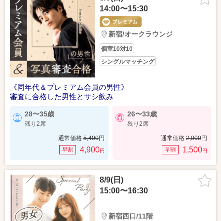
14:00〜15:30
新宿/オークラウンジ
個室10対10
シングルマッチング
《同年代＆プレミアム会員の男性》
審査に合格した男性とサシ飲み
28〜35歳
26〜33歳
残り2席
残り2席
通常価格
5,400
円
通常価格
2,000
円
4,900
1,500
早割
早割
円
円
8/9(日)
15:00〜16:30
新宿西口/11階