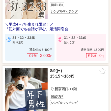
個室8対8
シングルマッチング
＼平成4～7年生まれ限定！／
『初対面でも会話が弾む』婚活同窓会
31・32・33歳
31・32・33歳
残り2席
残り2席
通常価格
5,400
円
通常価格
1,500
円
3,000
0
初参加
初参加
円
円
8/9(日)
15:15〜16:45
新宿西口/11階
個室8対8
シングルマッチング