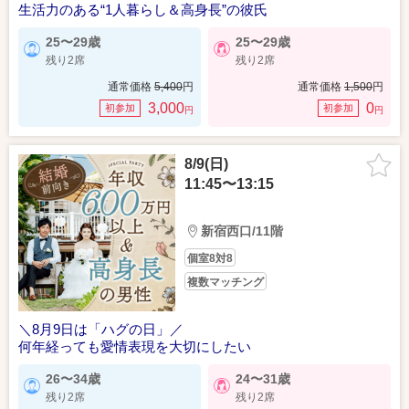
生活力のある“1人暮らし＆高身長”の彼氏
25〜29歳
25〜29歳
残り2席
残り2席
通常価格
5,400
円
通常価格
1,500
円
3,000
0
初参加
初参加
円
円
8/9(日)
11:45〜13:15
新宿西口/11階
個室8対8
複数マッチング
＼8月9日は「ハグの日」／
何年経っても愛情表現を大切にしたい
26〜34歳
24〜31歳
残り2席
残り2席