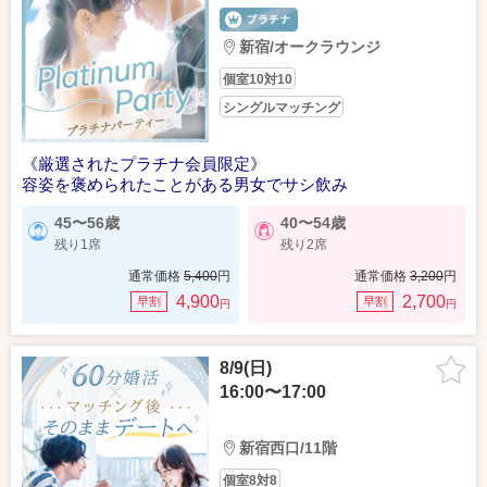
新宿/オークラウンジ
個室10対10
シングルマッチング
《厳選されたプラチナ会員限定》
容姿を褒められたことがある男女でサシ飲み
45〜56歳
40〜54歳
残り1席
残り2席
通常価格
5,400
円
通常価格
3,200
円
4,900
2,700
早割
早割
円
円
8/9(日)
16:00〜17:00
新宿西口/11階
個室8対8