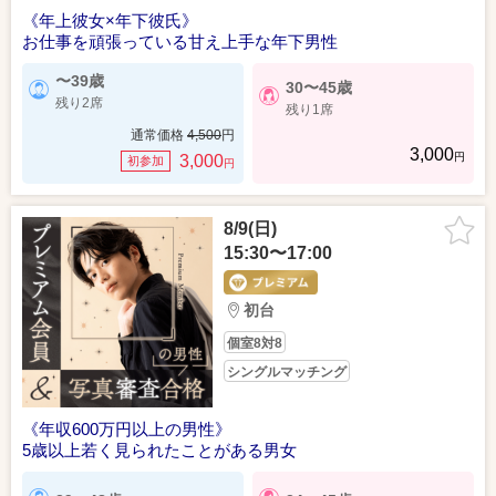
《年上彼女×年下彼氏》
お仕事を頑張っている甘え上手な年下男性
〜39歳
30〜45歳
残り2席
残り1席
通常価格
4,500
円
3,000
円
3,000
初参加
円
8/9(日)
15:30〜17:00
初台
個室8対8
シングルマッチング
《年収600万円以上の男性》
5歳以上若く見られたことがある男女