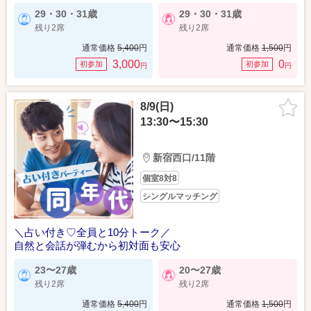
29・30・31歳
29・30・31歳
残り2席
残り2席
通常価格
5,400
円
通常価格
1,500
円
3,000
0
初参加
初参加
円
円
8/9(日)
13:30〜15:30
新宿西口/11階
個室8対8
シングルマッチング
＼占い付き♡全員と10分トーク／
自然と会話が弾むから初対面も安心
23〜27歳
20〜27歳
残り2席
残り2席
通常価格
5,400
円
通常価格
1,500
円