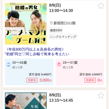
8/9(日)
13:00〜14:30
新宿西口/11階
個室8対8
シングルマッチング
《年収600万円以上＆高身長の男性》
“初婚”同士♡同じ歩幅で将来を考えたい
30〜38歳
28〜37歳
残り1席
残り2席
通常価格
5,400
円
通常価格
2,500
円
3,000
0
初参加
初参加
円
円
8/9(日)
13:15〜14:45