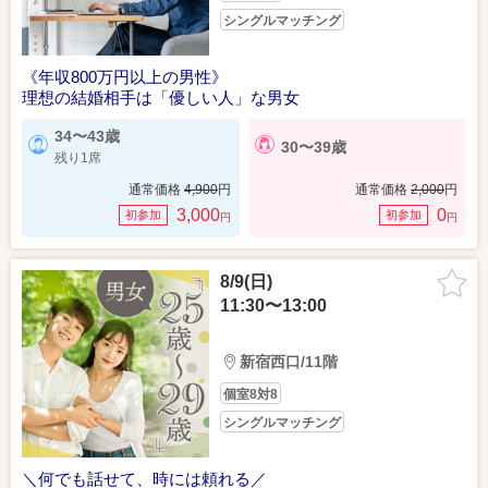
シングルマッチング
《年収800万円以上の男性》
理想の結婚相手は「優しい人」な男女
34〜43歳
30〜39歳
残り1席
通常価格
4,900
円
通常価格
2,000
円
3,000
0
初参加
初参加
円
円
8/9(日)
11:30〜13:00
新宿西口/11階
個室8対8
シングルマッチング
＼何でも話せて、時には頼れる／