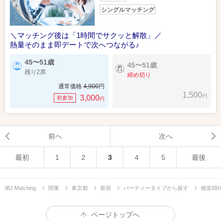
シングルマッチング
＼マッチング後は「1時間でサクッと解散」／
熱量そのまま即デートで次へつながる♪
45〜51歳
45〜51歳
残り2席
締め切り
通常価格
4,900
円
1,500
円
3,000
初参加
円
前へ
次へ
最初
1
2
3
4
5
最後
IBJ Matching
関東
東京都
新宿
パーティータイプから探す
個室8対
ページトップへ