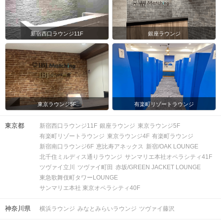
新宿西口ラウンジ11F
銀座ラウンジ
東京ラウンジ5F
有楽町リゾートラウンジ
東京都
新宿西口ラウンジ11F
銀座ラウンジ
東京ラウンジ5F
有楽町リゾートラウンジ
東京ラウンジ4F
有楽町ラウンジ
新宿南口ラウンジ6F
恵比寿アネックス
新宿/OAK LOUNGE
北千住ミルディス通りラウンジ
サンマリエ本社オペラシティ41F
ツヴァイ立川
ツヴァイ町田
赤坂/GREEN JACKET LOUNGE
東急歌舞伎町タワーLOUNGE
サンマリエ本社 東京オペラシティ40F
神奈川県
横浜ラウンジ
みなとみらいラウンジ
ツヴァイ藤沢