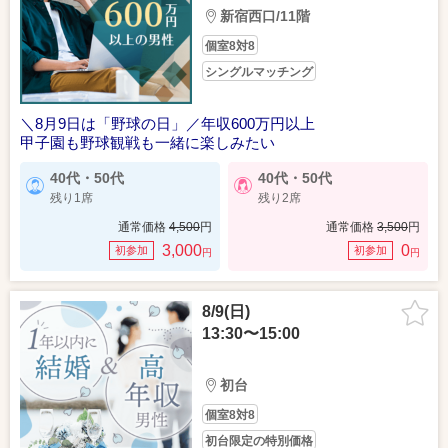
新宿西口/11階
個室8対8
シングルマッチング
＼8月9日は「野球の日」／年収600万円以上
甲子園も野球観戦も一緒に楽しみたい
40代・50代
40代・50代
残り1席
残り2席
通常価格
4,500
円
通常価格
3,500
円
3,000
0
初参加
初参加
円
円
8/9(日)
13:30〜15:00
初台
個室8対8
初台限定の特別価格