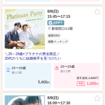
8/9(日)
15:45〜17:15
新宿西口/11階
個室8対8
複数マッチング
＼25～29歳×プラチナの男女限定／
20代のうちに結婚相手を見つけたい
25〜29歳
25〜29歳
残り2席
残り1席
通常価格
1,500
円
5,400
円
1,000
早割
円
8/9(日)
16:00〜17:30