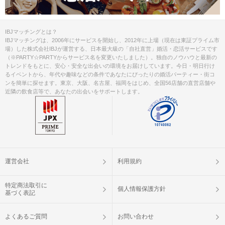
IBJマッチングとは？
IBJマッチングは、2006年にサービスを開始し、2012年に上場（現在は東証プライム市
場）した株式会社IBJが運営する、日本最大級の「自社直営」婚活・恋活サービスです
（※PARTY☆PARTYからサービス名を変更いたしました）。独自のノウハウと最新の
トレンドをもとに、安心・安全な出会いの環境をお届けしています。今日・明日行け
るイベントから、年代や趣味などの条件であなたにぴったりの婚活パーティー・街コ
ンを簡単に探せます。東京、大阪、名古屋、福岡をはじめ、全国56店舗の直営店舗や
近隣の飲食店等で、あなたの出会いをサポートします。
運営会社
利用規約
特定商法取引に
個人情報保護方針
基づく表記
よくあるご質問
お問い合わせ