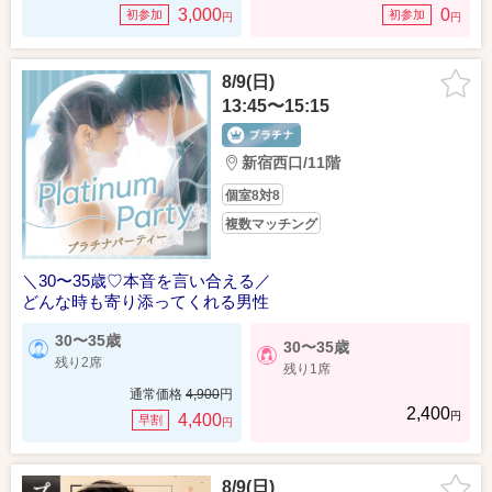
3,000
0
初参加
初参加
円
円
8/9(日)
13:45〜15:15
新宿西口/11階
個室8対8
複数マッチング
＼30〜35歳♡本音を言い合える／
どんな時も寄り添ってくれる男性
30〜35歳
30〜35歳
残り2席
残り1席
通常価格
4,900
円
2,400
円
4,400
早割
円
8/9(日)