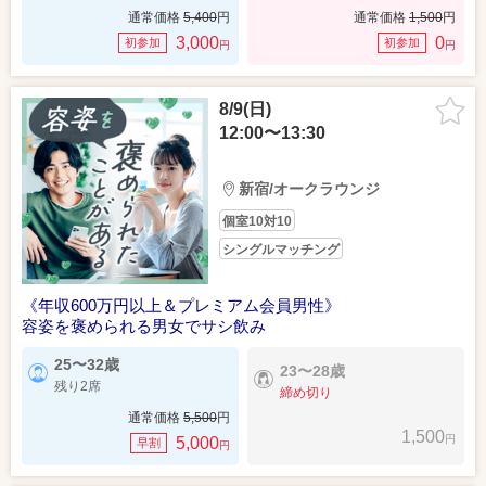
通常価格
5,400
円
通常価格
1,500
円
3,000
0
初参加
初参加
円
円
8/9(日)
12:00〜13:30
新宿/オークラウンジ
個室10対10
シングルマッチング
《年収600万円以上＆プレミアム会員男性》
容姿を褒められる男女でサシ飲み
25〜32歳
23〜28歳
残り2席
締め切り
通常価格
5,500
円
1,500
円
5,000
早割
円