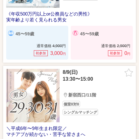
《年収500万円以上or公務員などの男性》
実年齢より若く見られる男女
45〜59歳
45〜59歳
通常価格
4,900
円
通常価格
2,900
円
3,000
0
初参加
初参加
円
円
8/9(日)
13:30〜15:00
新宿西口/11階
個室8対8
シングルマッチング
＼平成6年〜9年生まれ限定／
マチアプが続かない・苦手な皆さまへ