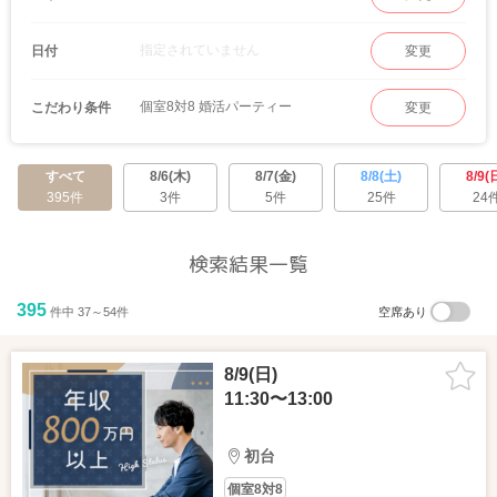
指定されていません
日付
変更
個室8対8 婚活パーティー
こだわり条件
変更
すべて
8/6(木)
8/7(金)
8/8(土)
8/9(
395件
3件
5件
25件
24
検索結果一覧
395
件中 37～54件
空席あり
8/9(日)
11:30〜13:00
初台
個室8対8