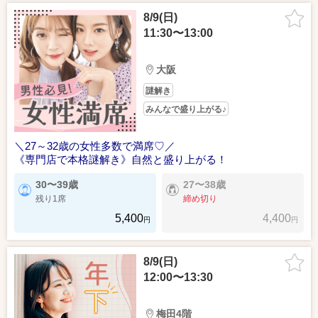
8/9(日)
11:30〜13:00
大阪
謎解き
みんなで盛り上がる♪
＼27～32歳の女性多数で満席♡／
《専門店で本格謎解き》自然と盛り上がる！
30〜39歳
27〜38歳
残り1席
締め切り
5,400
4,400
円
円
8/9(日)
12:00〜13:30
梅田4階