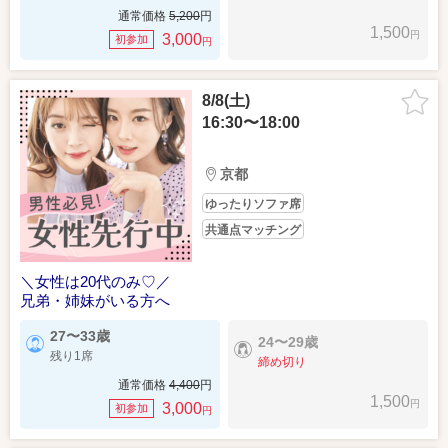
通常価格
5,200
円
1,500
円
3,000
初参加
円
8/8(土)
16:30〜18:00
京都
ゆったりソファ席
共通点マッチング
＼女性は20代のみ♡／
兄弟・姉妹がいる方へ
27〜33歳
24〜29歳
残り1席
締め切り
通常価格
4,400
円
1,500
円
3,000
初参加
円