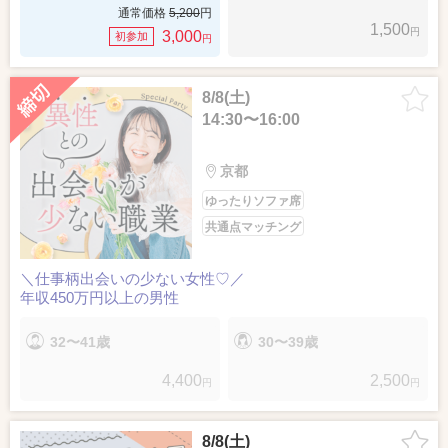
通常価格
5,200
円
1,500
円
3,000
初参加
円
8/8(土)
14:30〜16:00
京都
ゆったりソファ席
共通点マッチング
＼仕事柄出会いの少ない女性♡／
年収450万円以上の男性
32〜41歳
30〜39歳
4,400
2,500
円
円
8/8(土)