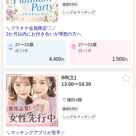
個室8対8
シングルマッチング
＼プラチナ会員限定♡／
2か月以内にお付き合いが理想の方へ
27〜33歳
27〜33歳
残り2席
残り1席
4,400
1,500
円
円
8/8(土)
13:00〜14:30
梅田4階
個室8対8
シングルマッチング
＼マッチングアプリが苦手／