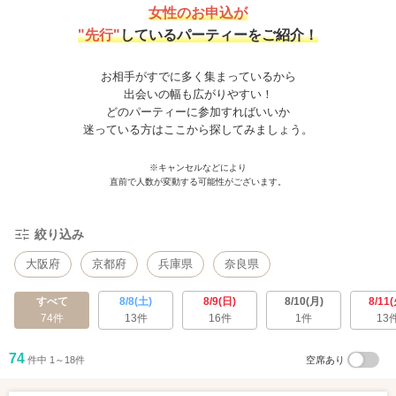
女性のお申込が
"先行"
しているパーティーをご紹介！
お相手がすでに多く集まっているから
出会いの幅も広がりやすい！
どのパーティーに参加すればいいか
迷っている方はここから探してみましょう。
※キャンセルなどにより
直前で人数が変動する可能性がございます。
絞り込み
大阪府
京都府
兵庫県
奈良県
すべて
8/8(土)
8/9(日)
8/10(月)
8/11(
74件
13件
16件
1件
13
74
件中 1～18件
空席あり