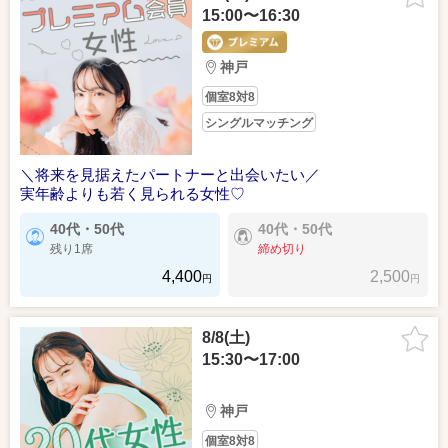
15:00〜16:30
神戸
個室8対8
シングルマッチング
＼将来を見据えたパートナーと出会いたい／
実年齢よりも若く見られる女性♡
40代・50代
40代・50代
残り1席
締め切り
4,400
2,500
円
円
8/8(土)
15:30〜17:00
神戸
個室8対8