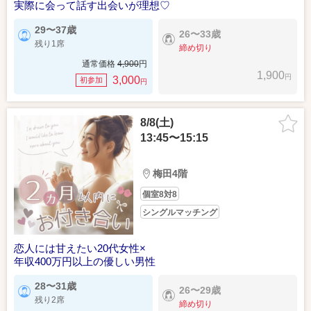
実際に会って話す出会いが理想♡
29〜37歳
26〜33歳
残り1席
締め切り
通常価格
4,900
円
1,900
円
3,000
初参加
円
8/8(土)
13:45〜15:15
梅田4階
個室8対8
シングルマッチング
恋人には甘えたい20代女性×
年収400万円以上の優しい男性
28〜31歳
26〜29歳
残り2席
締め切り