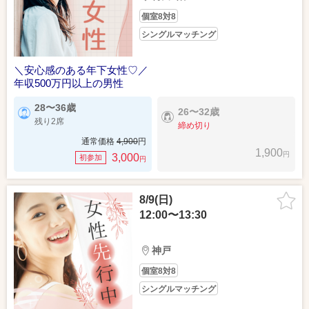
個室8対8
シングルマッチング
＼安心感のある年下女性♡／
年収500万円以上の男性
28〜36歳
26〜32歳
残り2席
締め切り
通常価格
4,900
円
1,900
円
3,000
初参加
円
8/9(日)
12:00〜13:30
神戸
個室8対8
シングルマッチング