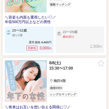
複数マッチング
＼容姿も内面も重視したい♡／
年収500万円以上などの男性
25〜32歳
22〜29歳
残り2席
締め切り
通常価格
4,400
円
1,500
円
3,000
初参加
円
8/8(土)
15:30〜17:00
梅田4階
個室8対8
シングルマッチング
＼将来はお互いを想い合える関係に♡／