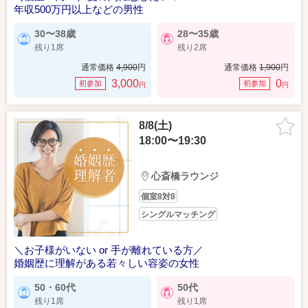
年収500万円以上などの男性
30〜38歳
28〜35歳
残り1席
残り2席
通常価格
4,900
円
通常価格
1,900
円
3,000
0
初参加
初参加
円
円
8/8(土)
18:00〜19:30
心斎橋ラウンジ
個室8対8
シングルマッチング
＼お子様がいない or 手が離れている方／
婚姻歴に理解がある若々しい容姿の女性
50・60代
50代
残り1席
残り1席