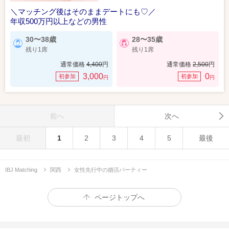
＼マッチング後はそのままデートにも♡／
年収500万円以上などの男性
30〜38歳
28〜35歳
残り1席
残り1席
通常価格
4,400
円
通常価格
2,500
円
3,000
0
初参加
初参加
円
円
前へ
次へ
最初
1
2
3
4
5
最後
IBJ Matching
関西
女性先行中の婚活パーティー
ページトップへ