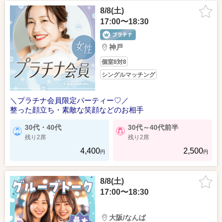
8/8(土)
17:00〜18:30
神戸
個室8対8
シングルマッチング
＼プラチナ会員限定パーティー♡／
整った顔立ち・素敵な笑顔などのお相手
30代・40代
30代～40代前半
残り2席
残り2席
4,400
2,500
円
円
8/8(土)
17:00〜18:30
大阪/なんば