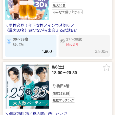
最大30名
みんなで盛り上がる♪
＼男性必見！年下女性メインで〆切♡／
《最大30名》遊びながら出会える恋活Bar
30〜39歳
27〜38歳
残り2席
締め切り
4,900
3,900
円
円
8/8(土)
18:00〜20:30
梅田4階
個室25対25
複数マッチング
＼個室25対25／夏の間に恋したい♡