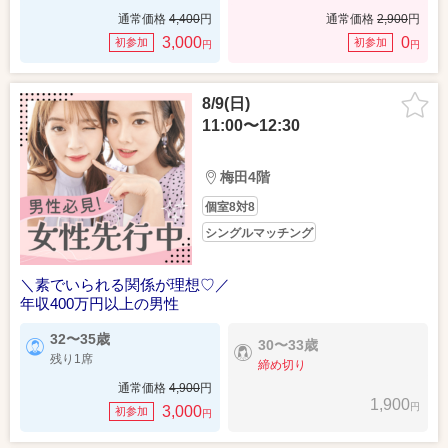
通常価格
4,400
円
通常価格
2,900
円
3,000
0
初参加
初参加
円
円
8/9(日)
11:00〜12:30
梅田4階
個室8対8
シングルマッチング
＼素でいられる関係が理想♡／
年収400万円以上の男性
32〜35歳
30〜33歳
残り1席
締め切り
通常価格
4,900
円
1,900
円
3,000
初参加
円