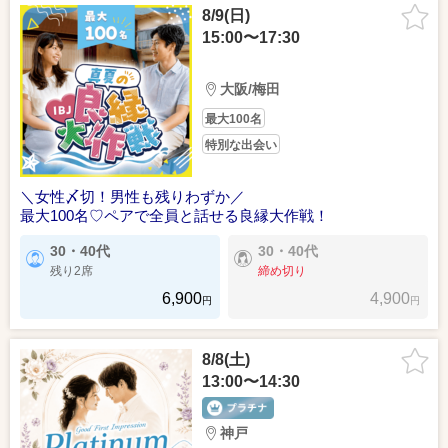
8/9(日)
15:00〜17:30
大阪/梅田
最大100名
特別な出会い
＼女性〆切！男性も残りわずか／
最大100名♡ペアで全員と話せる良縁大作戦！
30・40代
30・40代
残り2席
締め切り
6,900
4,900
円
円
8/8(土)
13:00〜14:30
神戸