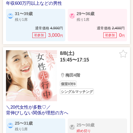
年収600万円以上などの男性
31〜39歳
29〜36歳
残り1席
残り1席
通常価格
4,900
円
通常価格
2,400
円
3,000
0
初参加
初参加
円
円
8/8(土)
15:45〜17:15
梅田4階
個室8対8
シングルマッチング
＼20代女性が多数♡／
背伸びしない関係が理想の方へ
25〜31歳
25〜30歳
残り1席
締め切り