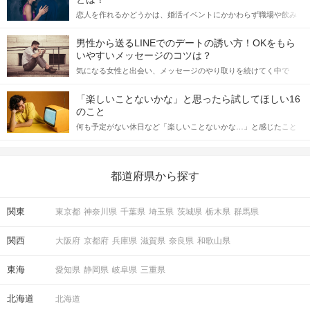
恋人を作れるかどうかは、婚活イベントにかかわらず職場や飲み
会の場で女性が話しかけて欲しい時に出すサインに、早く気づい
てアプローチできるかにも左右されます。 これから恋人作りを本
男性から送るLINEでのデートの誘い方！OKをもら
格的に始めようとしている方は、女性が異性を求めて出すサイン
いやすいメッセージのコツは？
をしっかりと理解し、正しい行動に移せるかどうかが重要。 この
気になる女性と出会い、メッセージのやり取りを続けてく中で
記事では、女性が話しかけて欲しい時に出すサインとその心理を
「この人いいな」と感じたら、次はデートに誘いたくなるもの。
詳しく解説した後、婚活イベントで実際にサインを受け取った場
しかし、中には「どう誘ったらいいの？」とお困りの男性もいら
合にどのような行動に繋げるべきかをご紹介していきます。
「楽しいことないかな」と思ったら試してほしい16
っしゃるのではないでしょうか。 そこで今回は、男性から女性へ
のこと
送るLINEでのデートの誘い方のコツをご紹介します。例文も混じ
何も予定がない休日など「楽しいことないかな…」と感じたこと
えながら解説するので、ぜひ参考にしてください。
がある人もいるのでは？ 日常が退屈に感じるなら、いますぐ楽し
いことを始めましょう！ いますぐ楽しい気分になれる対処法か
ら、恋愛・自分磨き・趣味などジャンル別の楽しいことまで、16
の楽しいことアイデアを集めました♪ いままさに楽しいことを探し
都道府県から探す
ている方は必見です。
関東
東京都
神奈川県
千葉県
埼玉県
茨城県
栃木県
群馬県
関西
大阪府
京都府
兵庫県
滋賀県
奈良県
和歌山県
東海
愛知県
静岡県
岐阜県
三重県
北海道
北海道