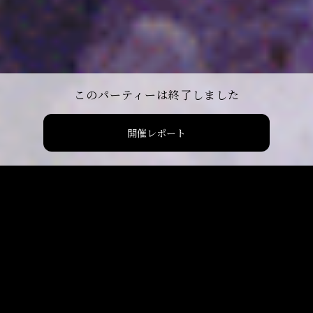
このパーティーは終了しました
開催レポート