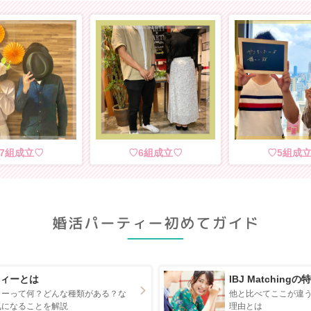
7組成立
6組成立
5組成
ィーとは
IBJ Matchingの
ィーって何？どんな種類がある？な
他と比べてここが違う！I
気になることを解説
理由とは