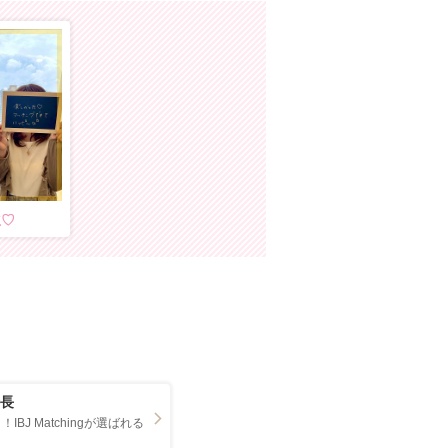
立
特長
BJ Matchingが選ばれる