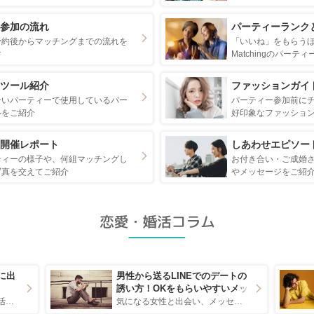
参加の流れ
パーティーランク
予約後からマッチングまでの流れを
「いいね」をもらうほ
す
Matchingのパーテ
ツール紹介
ファッションガイ
合いパーティーで使用しているパー
パーティー参加前に
ルをご紹介
好印象なファッショ
開催レポート
しあわせエピソー
ティーの様子や、何組マッチングし
お付き合い・ご成婚
写真を交えてご紹介
やメッセージをご紹
に出
男性から送るLINEでのデートの
誘い方！OKをもらいやすいメッ
セージのコツは？
恋人を作れるかどうかは、婚活イベントにかかわらず職場や飲み会の場で女性が話しかけて欲しい時に出すサインに、早く気づいてアプローチできるかにも左右されます。 これから恋人作りを本格的に始めようとしている方は、女性が異性を求めて出すサインをしっかりと理解し、正しい行動に移せるかどうかが重要。 この記事では、女性が話しかけて欲しい時に出すサインとその心理を詳しく解説した後、婚活イベントで実際にサインを受け取った場合にどのような行動に繋げるべきかをご紹介していきます。
気になる女性と出会い、メッセージのやり取りを続けてく中で「この人いいな」と感じたら、次はデートに誘いたくなるもの。 しかし、中には「どう誘ったらいいの？」とお困りの男性もいらっしゃるのではないでしょうか。 そこで今回は、男性から女性へ送るLINEでのデートの誘い方のコツをご紹介します。例文も混じえながら解説するので、ぜひ参考にしてください。