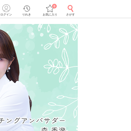
0
ログイン
りれき
お気に入り
さがす