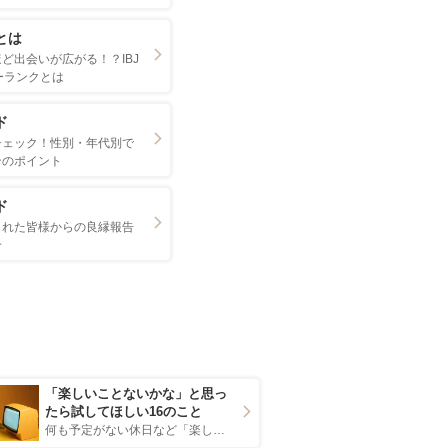
とは
ど出会いが広がる！？IBJ
ィーランクとは
ド
チェック！性別・年代別で
ンのポイント
ド
された皆様からの良縁報告
介
「楽しいことないかな」と思っ
たら試してほしい16のこと
何も予定がない休日など「楽しいことないかな…」と感じたことがある人もいるのでは？ 日常が退屈に感じるなら、いますぐ楽しいことを始めましょう！ いますぐ楽しい気分になれる対処法から、恋愛・自分磨き・趣味などジャンル別の楽しいことまで、16の楽しいことアイデアを集めました♪ いままさに楽しいことを探している方は必見です。