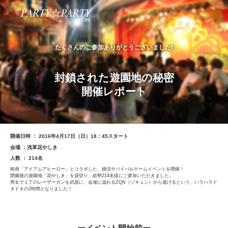
たくさんのご参加ありがとうございました!
封鎖された遊園地の秘密
開催レポート
開催日時 ： 2016年4月17日（日）18：45スタート
会場 ：浅草花やしき
人数 ： 214名
映画「アイアムアヒーロー」とコラボした、婚活サバイバルゲームイベントを開催！
閉園後の遊園地「花やしき」を貸切り、総勢214名様にご参加いただきました。
男女で１丁のレーザーガンを武器に、会場に溢れるZQN（ゾキュン）から逃げるという、ハラハラド
キドキの2時間となりました！