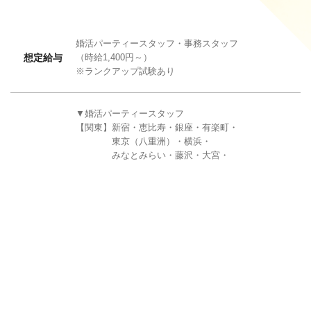
婚活パーティースタッフ・事務スタッフ
想定給与
（時給1,400円～）
※ランクアップ試験あり
▼婚活パーティースタッフ
【関東】新宿・恵比寿・銀座・有楽町・
東京（八重洲）・横浜・
みなとみらい・藤沢・
大宮・
水戸・宇都宮・高崎・船橋・
柏・立川・町田
【東海】名駅・栄・岡崎・岐阜・静岡・
浜松
【関西】梅田・心斎橋・京都・神戸・
勤務地
姫路・四日市・奈良・和歌山・草津
【北海道・東北】札幌・盛岡・仙台・郡山
【北陸・甲信越】新潟・長野・松本・
甲府・富山・金沢
【中国・四国】広島・岡山・松山
【九州・沖縄】博多・佐賀・北九州・