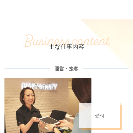
B
u
s
i
n
e
s
s
c
o
n
t
e
n
t
主な仕事内容
運営・接客
受付