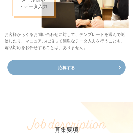
・データ入力
お客様からくるお問い合わせに対して、
テンプレートを選んで返
信したり、マニュアルに沿って簡単なデータ入力を行うことも。
電話対応をお任せすることは、ありません。
応募する
J
o
b
d
e
s
c
r
i
p
t
i
o
n
募集要項