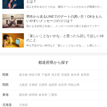
とは？
恋人を作れるかどうかは、婚活イベントにかかわらず職場や飲み
会の場で女性が話しかけて欲しい時に出すサインに、早く気づい
てアプローチできるかにも左右されます。 これから恋人作りを本
男性から送るLINEでのデートの誘い方！OKをもら
格的に始めようとしている方は、女性が異性を求めて出すサイン
いやすいメッセージのコツは？
をしっかりと理解し、正しい行動に移せるかどうかが重要。 この
気になる女性と出会い、メッセージのやり取りを続けてく中で
記事では、女性が話しかけて欲しい時に出すサインとその心理を
「この人いいな」と感じたら、次はデートに誘いたくなるもの。
詳しく解説した後、婚活イベントで実際にサインを受け取った場
しかし、中には「どう誘ったらいいの？」とお困りの男性もいら
合にどのような行動に繋げるべきかをご紹介していきます。
「楽しいことないかな」と思ったら試してほしい16
っしゃるのではないでしょうか。 そこで今回は、男性から女性へ
のこと
送るLINEでのデートの誘い方のコツをご紹介します。例文も混じ
何も予定がない休日など「楽しいことないかな…」と感じたこと
えながら解説するので、ぜひ参考にしてください。
がある人もいるのでは？ 日常が退屈に感じるなら、いますぐ楽し
いことを始めましょう！ いますぐ楽しい気分になれる対処法か
ら、恋愛・自分磨き・趣味などジャンル別の楽しいことまで、16
の楽しいことアイデアを集めました♪ いままさに楽しいことを探し
都道府県から探す
ている方は必見です。
関東
東京都
神奈川県
千葉県
埼玉県
茨城県
栃木県
群馬県
関西
大阪府
京都府
兵庫県
滋賀県
奈良県
和歌山県
東海
愛知県
静岡県
岐阜県
三重県
北海道
北海道