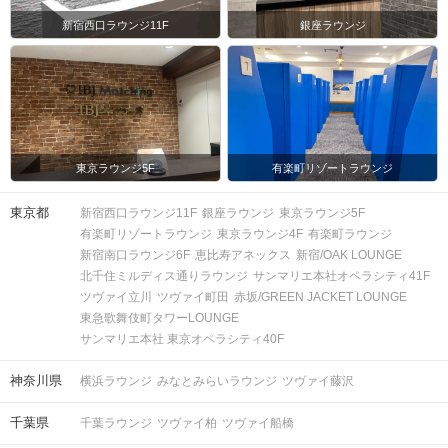
新宿西口ラウンジ11F
銀座ラウンジ
東京ラウンジ5F
有楽町リゾートラウンジ
東京都
新宿西口ラウンジ11F
銀座ラウンジ
東京ラウンジ5F
有楽町リゾートラウンジ
東京ラウンジ4F
有楽町ラウンジ
新宿南口ラウンジ6F
恵比寿アネックス
新宿/OAK LOUNGE
北千住ミルディス通りラウンジ
サンマリエ本社オペラシティ41F
ツヴァイ立川
ツヴァイ町田
赤坂/GREEN JACKET LOUNGE
東急歌舞伎町タワーLOUNGE
サンマリエ本社 東京オペラシティ40F
神奈川県
横浜ラウンジ
みなとみらいラウンジ
ツヴァイ藤沢
千葉県
千葉ラウンジ
ツヴァイ柏
ツヴァイ船橋