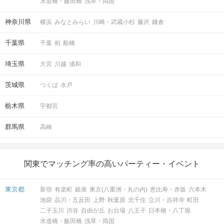
水道橋・飯田橋
浅草・両国
神奈川県
横浜
みなとみらい
川崎・武蔵小杉
藤沢
鎌倉
千葉県
千葉
柏
船橋
埼玉県
大宮
川越
浦和
茨城県
つくば
水戸
栃木県
宇都宮
群馬県
高崎
関東でマッチング率の高いパーティー・イベント
東京都
新宿
有楽町
銀座
東京(八重洲・丸の内)
恵比寿・赤坂
六本木
池袋
品川・五反田
上野
秋葉原
北千住
立川・吉祥寺
町田
二子玉川
渋谷
自由が丘
お台場
八王子
日本橋・八丁堀
水道橋・飯田橋
浅草・両国