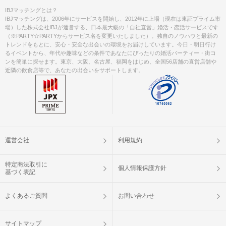
IBJマッチングとは？
IBJマッチングは、2006年にサービスを開始し、2012年に上場（現在は東証プライム市
場）した株式会社IBJが運営する、日本最大級の「自社直営」婚活・恋活サービスです
（※PARTY☆PARTYからサービス名を変更いたしました）。独自のノウハウと最新の
トレンドをもとに、安心・安全な出会いの環境をお届けしています。今日・明日行け
るイベントから、年代や趣味などの条件であなたにぴったりの婚活パーティー・街コ
ンを簡単に探せます。東京、大阪、名古屋、福岡をはじめ、全国56店舗の直営店舗や
近隣の飲食店等で、あなたの出会いをサポートします。
運営会社
利用規約
特定商法取引に
個人情報保護方針
基づく表記
よくあるご質問
お問い合わせ
サイトマップ