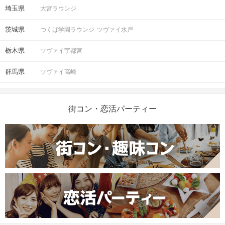
埼玉県
大宮ラウンジ
茨城県
つくば学園ラウンジ
ツヴァイ水戸
栃木県
ツヴァイ宇都宮
群馬県
ツヴァイ高崎
街コン・恋活パーティー