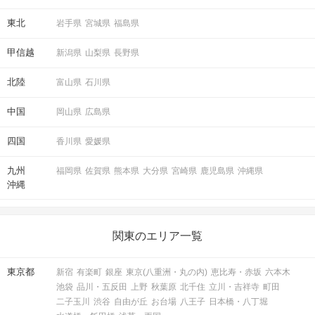
東北
岩手県
宮城県
福島県
甲信越
新潟県
山梨県
長野県
北陸
富山県
石川県
中国
岡山県
広島県
四国
香川県
愛媛県
九州
福岡県
佐賀県
熊本県
大分県
宮崎県
鹿児島県
沖縄県
沖縄
関東のエリア一覧
東京都
新宿
有楽町
銀座
東京(八重洲・丸の内)
恵比寿・赤坂
六本木
池袋
品川・五反田
上野
秋葉原
北千住
立川・吉祥寺
町田
二子玉川
渋谷
自由が丘
お台場
八王子
日本橋・八丁堀