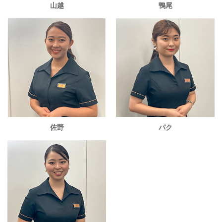
山越
鴨尾
佐野
パク