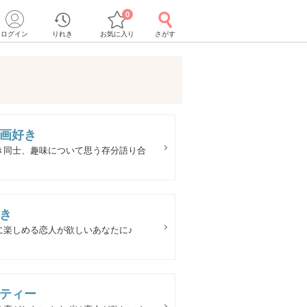
0
ログイン
りれき
お気に入り
さがす
画好き
き同士、趣味について思う存分語り合
き
に楽しめる恋人が欲しいあなたに♪
ティー