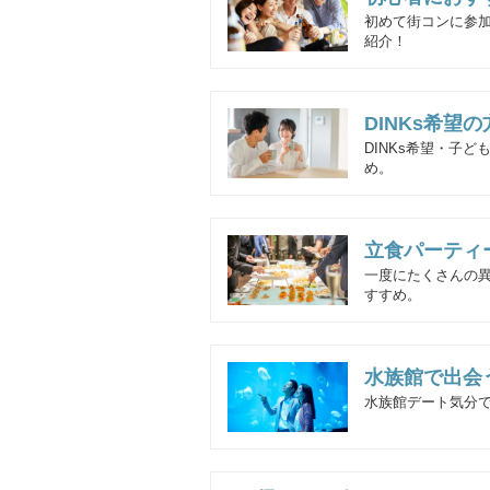
初めて街コンに参
紹介！
DINKs希望
DINKs希望・子
め。
立食パーティ
一度にたくさんの
すすめ。
水族館で出会
水族館デート気分で