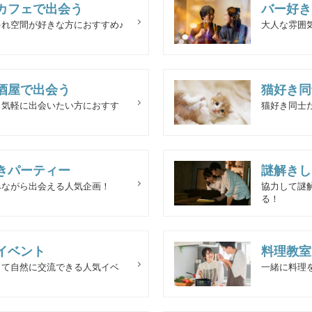
カフェで出会う
バー好き
れ空間が好きな方におすすめ♪
大人な雰囲
酒屋で出会う
猫好き同
ら気軽に出会いたい方におすす
猫好き同士
きパーティー
謎解きし
みながら出会える人気企画！
協力して謎
る！
イベント
料理教室
して自然に交流できる人気イベ
一緒に料理