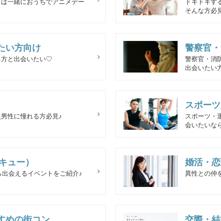
日は一緒におうちでアニメデー
ドキドキす
そんな方必見
たい方向け
警察官・
る方と出会いたい♡
警察官・消
出会いたい
スポーツ
男性に憧れる方必見♪
スポーツ・
会いたいなら
ベキュー）
婚活・恋
ら出会えるイベントをご紹介♪
異性との仲
すめの街コン
交際・結