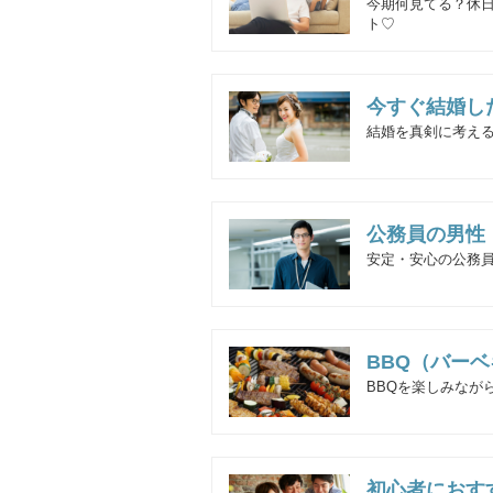
今期何見てる？休
ト♡
今すぐ結婚し
結婚を真剣に考え
公務員の男性
安定・安心の公務員
BBQ（バー
BBQを楽しみなが
初心者におす