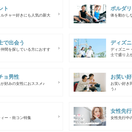
ント
ボルダリ
カルチャー好きにも人気の新大
体を動かし
士で出会う
ディズニ
フ仲間を探している方におすす
ディズニー
士で盛り上
チョ男性
お笑い好
が好みの女性におススメ♪
お笑い好き
う♪
女性先行
ティー・街コン特集
女性先行中