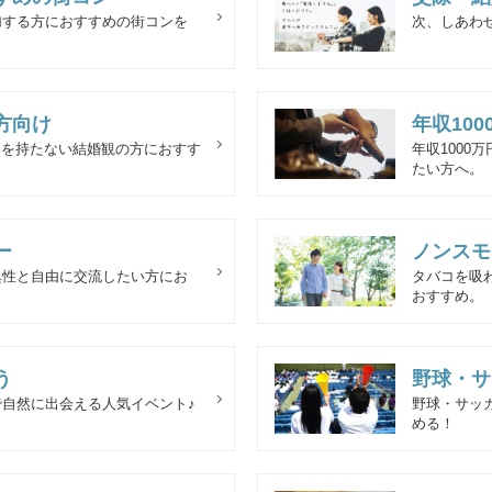
加する方におすすめの街コンを
次、しあわ
の方向け
年収10
どもを持たない結婚観の方におすす
年収1000
たい方へ。
ー
ノンスモ
異性と自由に交流したい方にお
タバコを吸
おすすめ。
う
野球・サ
自然に出会える人気イベント♪
野球・サッ
める！