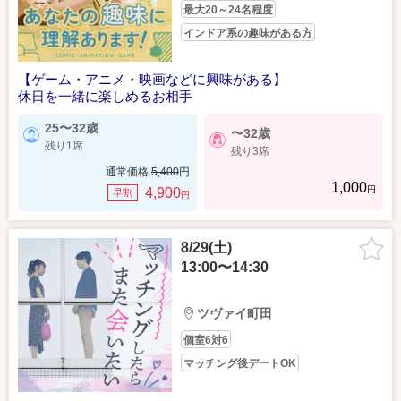
最大20～24名程度
インドア系の趣味がある方
【ゲーム・アニメ・映画などに興味がある】
休日を一緒に楽しめるお相手
25〜32歳
〜32歳
残り1席
残り3席
通常価格
5,400
円
1,000
円
4,900
早割
円
8/29(土)
13:00〜14:30
ツヴァイ町田
個室6対6
マッチング後デートOK