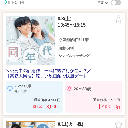
8
件中 1～8件
空席あり
8/8(土)
13:45〜15:15
新宿西口/11階
個室8対8
シングルマッチング
＼公開中の話題作、一緒に観に行かない？／
【高収入男性】涼しい映画館で快適デート
26〜33歳
26〜33歳
残り1席
通常価格
4,900
円
通常価格
1,500
円
3,000
0
初参加
初参加
円
円
8/11(火・祝)