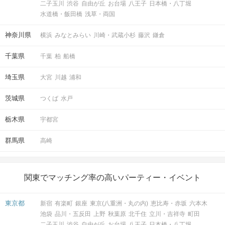
二子玉川
渋谷
自由が丘
お台場
八王子
日本橋・八丁堀
水道橋・飯田橋
浅草・両国
神奈川県
横浜
みなとみらい
川崎・武蔵小杉
藤沢
鎌倉
千葉県
千葉
柏
船橋
埼玉県
大宮
川越
浦和
茨城県
つくば
水戸
栃木県
宇都宮
群馬県
高崎
関東でマッチング率の高いパーティー・イベント
東京都
新宿
有楽町
銀座
東京(八重洲・丸の内)
恵比寿・赤坂
六本木
池袋
品川・五反田
上野
秋葉原
北千住
立川・吉祥寺
町田
二子玉川
渋谷
自由が丘
お台場
八王子
日本橋・八丁堀