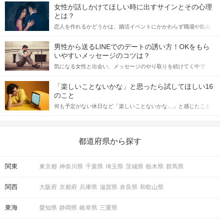
女性が話しかけてほしい時に出すサインとその心理
とは？
恋人を作れるかどうかは、婚活イベントにかかわらず職場や飲み
会の場で女性が話しかけて欲しい時に出すサインに、早く気づい
てアプローチできるかにも左右されます。 これから恋人作りを本
男性から送るLINEでのデートの誘い方！OKをもら
格的に始めようとしている方は、女性が異性を求めて出すサイン
いやすいメッセージのコツは？
をしっかりと理解し、正しい行動に移せるかどうかが重要。 この
気になる女性と出会い、メッセージのやり取りを続けてく中で
記事では、女性が話しかけて欲しい時に出すサインとその心理を
「この人いいな」と感じたら、次はデートに誘いたくなるもの。
詳しく解説した後、婚活イベントで実際にサインを受け取った場
しかし、中には「どう誘ったらいいの？」とお困りの男性もいら
合にどのような行動に繋げるべきかをご紹介していきます。
「楽しいことないかな」と思ったら試してほしい16
っしゃるのではないでしょうか。 そこで今回は、男性から女性へ
のこと
送るLINEでのデートの誘い方のコツをご紹介します。例文も混じ
何も予定がない休日など「楽しいことないかな…」と感じたこと
えながら解説するので、ぜひ参考にしてください。
がある人もいるのでは？ 日常が退屈に感じるなら、いますぐ楽し
いことを始めましょう！ いますぐ楽しい気分になれる対処法か
ら、恋愛・自分磨き・趣味などジャンル別の楽しいことまで、16
の楽しいことアイデアを集めました♪ いままさに楽しいことを探し
都道府県から探す
ている方は必見です。
関東
東京都
神奈川県
千葉県
埼玉県
茨城県
栃木県
群馬県
関西
大阪府
京都府
兵庫県
滋賀県
奈良県
和歌山県
東海
愛知県
静岡県
岐阜県
三重県