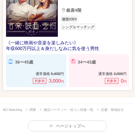
銀座4階
個室8対8
シングルマッチング
《一緒に映画や音楽を楽しみたい》
年収600万円以上＆身だしなみに気を使う男性
36〜45歳
34〜43歳
通常価格
5,400
円
通常価格
3,000
円
3,000
0
初参加
初参加
円
円
IBJ Matching
関東
婚活パーティー・街コン特集一覧
読書・映画好き
ページトップへ