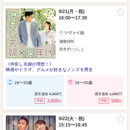
9/21(月・祝)
16:00〜17:30
ツヴァイ柏
個室6対6
好きがいっしょ
《仲良し夫婦が理想！》
映画やドラマ、グルメが好きなノンスモ男女
28〜35歳
26〜35歳
通常価格
4,300
円
通常価格
1,000
円
3,800
500
早割
早割
円
円
9/22(火・祝)
15:15〜16:45