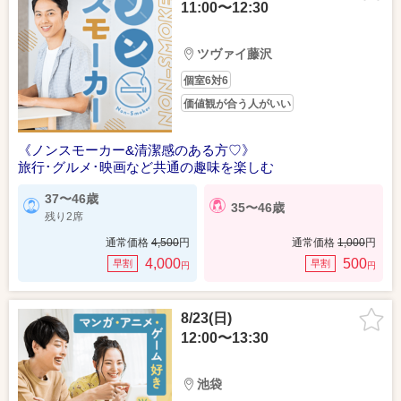
11:00〜12:30
ツヴァイ藤沢
個室6対6
価値観が合う人がいい
《ノンスモーカー&清潔感のある方♡》
旅行･グルメ･映画など共通の趣味を楽しむ
37〜46歳
35〜46歳
残り2席
通常価格
4,500
円
通常価格
1,000
円
4,000
500
早割
早割
円
円
8/23(日)
12:00〜13:30
池袋