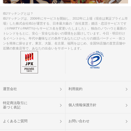
IBJマッチングとは？
IBJマッチングは、2006年にサービスを開始し、2012年に上場（現在は東証プライム市
場）した株式会社IBJが運営する、日本最大級の「自社直営」婚活・恋活サービスです
（※PARTY☆PARTYからサービス名を変更いたしました）。独自のノウハウと最新の
トレンドをもとに、安心・安全な出会いの環境をお届けしています。今日・明日行け
るイベントから、年代や趣味などの条件であなたにぴったりの婚活パーティー・街コ
ンを簡単に探せます。東京、大阪、名古屋、福岡をはじめ、全国56店舗の直営店舗や
近隣の飲食店等で、あなたの出会いをサポートします。
運営会社
利用規約
特定商法取引に
個人情報保護方針
基づく表記
よくあるご質問
お問い合わせ