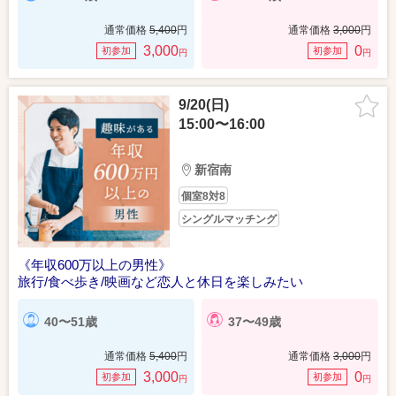
通常価格
5,400
円
通常価格
3,000
円
3,000
0
初参加
初参加
円
円
9/20(日)
15:00〜16:00
新宿南
個室8対8
シングルマッチング
《年収600万以上の男性》
旅行/食べ歩き/映画など恋人と休日を楽しみたい
40〜51歳
37〜49歳
通常価格
5,400
円
通常価格
3,000
円
3,000
0
初参加
初参加
円
円