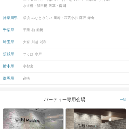
水道橋・飯田橋
浅草・両国
神奈川県
横浜
みなとみらい
川崎・武蔵小杉
藤沢
鎌倉
千葉県
千葉
柏
船橋
埼玉県
大宮
川越
浦和
茨城県
つくば
水戸
栃木県
宇都宮
群馬県
高崎
パーティー専用会場
一覧