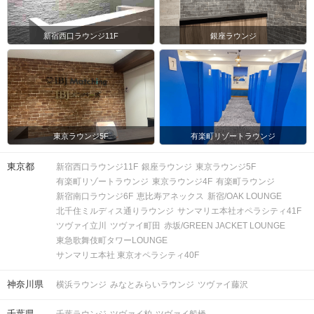
新宿西口ラウンジ11F
銀座ラウンジ
東京ラウンジ5F
有楽町リゾートラウンジ
東京都
新宿西口ラウンジ11F
銀座ラウンジ
東京ラウンジ5F
有楽町リゾートラウンジ
東京ラウンジ4F
有楽町ラウンジ
新宿南口ラウンジ6F
恵比寿アネックス
新宿/OAK LOUNGE
北千住ミルディス通りラウンジ
サンマリエ本社オペラシティ41F
ツヴァイ立川
ツヴァイ町田
赤坂/GREEN JACKET LOUNGE
東急歌舞伎町タワーLOUNGE
サンマリエ本社 東京オペラシティ40F
神奈川県
横浜ラウンジ
みなとみらいラウンジ
ツヴァイ藤沢
千葉県