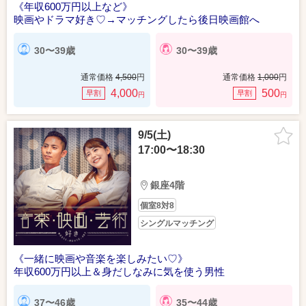
《年収600万円以上など》
映画やドラマ好き♡→マッチングしたら後日映画館へ
30〜39歳
30〜39歳
通常価格
4,500
円
通常価格
1,000
円
4,000
500
早割
早割
円
円
9/5(土)
17:00〜18:30
銀座4階
個室8対8
シングルマッチング
《一緒に映画や音楽を楽しみたい♡》
年収600万円以上＆身だしなみに気を使う男性
37〜46歳
35〜44歳