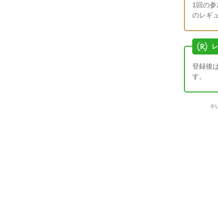
1回の
のレギ
レ
登録後
す。
※