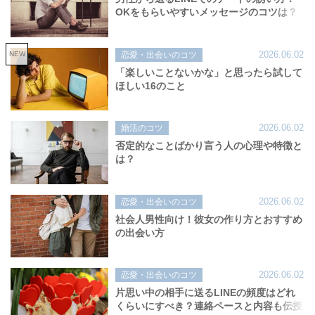
OKをもらいやすいメッセージのコツは？
2026.06.02
NEW
恋愛・出会いのコツ
「楽しいことないかな」と思ったら試して
ほしい16のこと
2026.06.02
婚活のコツ
否定的なことばかり言う人の心理や特徴と
は？
2026.06.02
恋愛・出会いのコツ
社会人男性向け！彼女の作り方とおすすめ
の出会い方
2026.06.02
恋愛・出会いのコツ
片思い中の相手に送るLINEの頻度はどれ
くらいにすべき？連絡ペースと内容も伝授