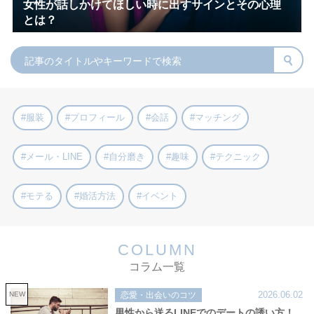
女性が話しかけてほしい時に出すサインとその心理
とは？
#服装
#プロフィール
#会話
#マッチング
#メール・LINE
#自分磨き
#趣味
#テクニック
#モテる
#婚活方法
#イベント
COLUMN
コラム一覧
2026.06.02
NEW
恋愛・出会いのコツ
男性から送るLINEでのデートの誘い方！