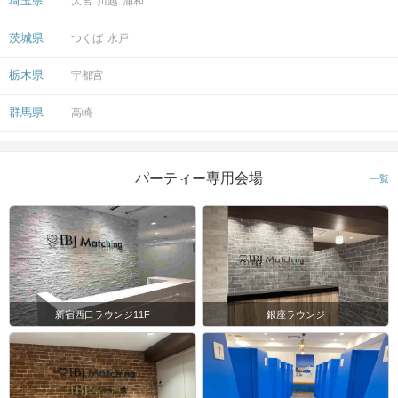
埼玉県
大宮
川越
浦和
茨城県
つくば
水戸
栃木県
宇都宮
群馬県
高崎
パーティー専用会場
一覧
新宿西口ラウンジ11F
銀座ラウンジ