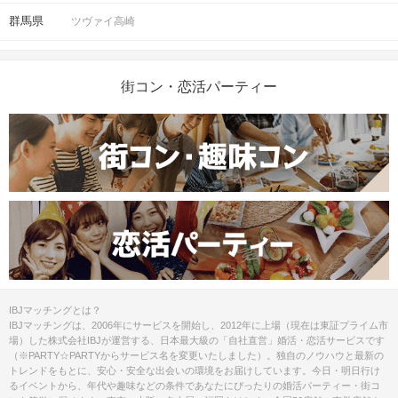
群馬県
ツヴァイ高崎
街コン・恋活パーティー
IBJマッチングとは？
IBJマッチングは、2006年にサービスを開始し、2012年に上場（現在は東証プライム市
場）した株式会社IBJが運営する、日本最大級の「自社直営」婚活・恋活サービスです
（※PARTY☆PARTYからサービス名を変更いたしました）。独自のノウハウと最新の
トレンドをもとに、安心・安全な出会いの環境をお届けしています。今日・明日行け
るイベントから、年代や趣味などの条件であなたにぴったりの婚活パーティー・街コ