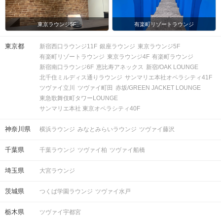
東京ラウンジ5F
有楽町リゾートラウンジ
東京都
新宿西口ラウンジ11F
銀座ラウンジ
東京ラウンジ5F
有楽町リゾートラウンジ
東京ラウンジ4F
有楽町ラウンジ
新宿南口ラウンジ6F
恵比寿アネックス
新宿/OAK LOUNGE
北千住ミルディス通りラウンジ
サンマリエ本社オペラシティ41F
ツヴァイ立川
ツヴァイ町田
赤坂/GREEN JACKET LOUNGE
東急歌舞伎町タワーLOUNGE
サンマリエ本社 東京オペラシティ40F
神奈川県
横浜ラウンジ
みなとみらいラウンジ
ツヴァイ藤沢
千葉県
千葉ラウンジ
ツヴァイ柏
ツヴァイ船橋
埼玉県
大宮ラウンジ
茨城県
つくば学園ラウンジ
ツヴァイ水戸
栃木県
ツヴァイ宇都宮