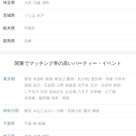
埼玉県
大宮
川越
浦和
茨城県
つくば
水戸
栃木県
宇都宮
群馬県
高崎
関東でマッチング率の高いパーティー・イベント
東京都
新宿
有楽町
銀座
東京(八重洲・丸の内)
恵比寿・赤坂
六本木
池袋
品川・五反田
上野
秋葉原
北千住
立川・吉祥寺
町田
二子玉川
渋谷
自由が丘
お台場
八王子
日本橋・八丁堀
水道橋・飯田橋
浅草・両国
神奈川県
横浜
みなとみらい
川崎・武蔵小杉
藤沢
鎌倉
千葉県
千葉
柏
船橋