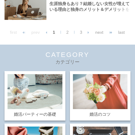
生涯独身もあり？結婚しない女性が増えて
いる理由と独身のメリット＆デメリットを
解説！
first
prev
1
2
3
next
last
CATEGORY
カテゴリー
婚活パーティーの基礎
婚活のコツ