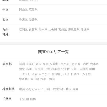
中国
岡山県
広島県
四国
香川県
愛媛県
九州
福岡県
佐賀県
熊本県
大分県
宮崎県
鹿児島県
沖縄県
沖縄
関東のエリア一覧
東京都
新宿
有楽町
銀座
東京(八重洲・丸の内)
恵比寿・赤坂
六本木
池袋
品川・五反田
上野
秋葉原
北千住
立川・吉祥寺
町田
二子玉川
渋谷
自由が丘
お台場
八王子
日本橋・八丁堀
水道橋・飯田橋
浅草・両国
神奈川県
横浜
みなとみらい
川崎・武蔵小杉
藤沢
鎌倉
千葉県
千葉
柏
船橋