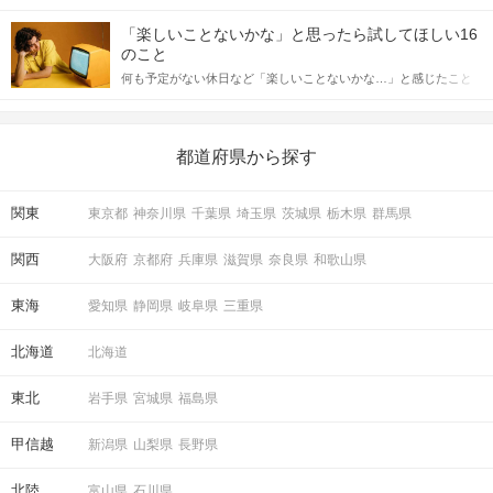
「この人いいな」と感じたら、次はデートに誘いたくなるもの。
詳しく解説した後、婚活イベントで実際にサインを受け取った場
しかし、中には「どう誘ったらいいの？」とお困りの男性もいら
合にどのような行動に繋げるべきかをご紹介していきます。
「楽しいことないかな」と思ったら試してほしい16
っしゃるのではないでしょうか。 そこで今回は、男性から女性へ
のこと
送るLINEでのデートの誘い方のコツをご紹介します。例文も混じ
何も予定がない休日など「楽しいことないかな…」と感じたこと
えながら解説するので、ぜひ参考にしてください。
がある人もいるのでは？ 日常が退屈に感じるなら、いますぐ楽し
いことを始めましょう！ いますぐ楽しい気分になれる対処法か
ら、恋愛・自分磨き・趣味などジャンル別の楽しいことまで、16
の楽しいことアイデアを集めました♪ いままさに楽しいことを探し
都道府県から探す
ている方は必見です。
関東
東京都
神奈川県
千葉県
埼玉県
茨城県
栃木県
群馬県
関西
大阪府
京都府
兵庫県
滋賀県
奈良県
和歌山県
東海
愛知県
静岡県
岐阜県
三重県
北海道
北海道
東北
岩手県
宮城県
福島県
甲信越
新潟県
山梨県
長野県
北陸
富山県
石川県