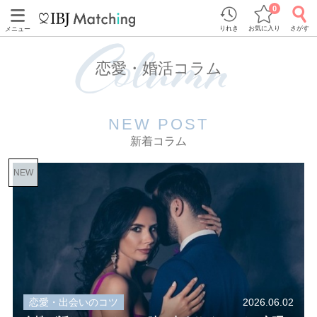
0
りれき
お気に入り
さがす
メニュー
恋愛・婚活コラム
NEW POST
新着コラム
NEW
恋愛・出会いのコツ
2026.06.02