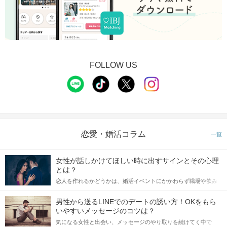
FOLLOW US
恋愛・婚活コラム
一覧
女性が話しかけてほしい時に出すサインとその心理
とは？
恋人を作れるかどうかは、婚活イベントにかかわらず職場や飲み
会の場で女性が話しかけて欲しい時に出すサインに、早く気づい
てアプローチできるかにも左右されます。 これから恋人作りを本
男性から送るLINEでのデートの誘い方！OKをもら
格的に始めようとしている方は、女性が異性を求めて出すサイン
いやすいメッセージのコツは？
をしっかりと理解し、正しい行動に移せるかどうかが重要。 この
気になる女性と出会い、メッセージのやり取りを続けてく中で
記事では、女性が話しかけて欲しい時に出すサインとその心理を