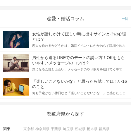
恋愛・婚活コラム
一覧
女性が話しかけてほしい時に出すサインとその心理
とは？
恋人を作れるかどうかは、婚活イベントにかかわらず職場や飲み
会の場で女性が話しかけて欲しい時に出すサインに、早く気づい
てアプローチできるかにも左右されます。 これから恋人作りを本
男性から送るLINEでのデートの誘い方！OKをもら
格的に始めようとしている方は、女性が異性を求めて出すサイン
いやすいメッセージのコツは？
をしっかりと理解し、正しい行動に移せるかどうかが重要。 この
気になる女性と出会い、メッセージのやり取りを続けてく中で
記事では、女性が話しかけて欲しい時に出すサインとその心理を
「この人いいな」と感じたら、次はデートに誘いたくなるもの。
詳しく解説した後、婚活イベントで実際にサインを受け取った場
しかし、中には「どう誘ったらいいの？」とお困りの男性もいら
合にどのような行動に繋げるべきかをご紹介していきます。
「楽しいことないかな」と思ったら試してほしい16
っしゃるのではないでしょうか。 そこで今回は、男性から女性へ
のこと
送るLINEでのデートの誘い方のコツをご紹介します。例文も混じ
何も予定がない休日など「楽しいことないかな…」と感じたこと
えながら解説するので、ぜひ参考にしてください。
がある人もいるのでは？ 日常が退屈に感じるなら、いますぐ楽し
いことを始めましょう！ いますぐ楽しい気分になれる対処法か
ら、恋愛・自分磨き・趣味などジャンル別の楽しいことまで、16
の楽しいことアイデアを集めました♪ いままさに楽しいことを探し
都道府県から探す
ている方は必見です。
関東
東京都
神奈川県
千葉県
埼玉県
茨城県
栃木県
群馬県