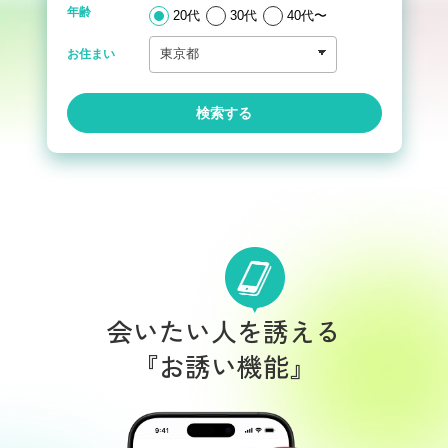
年齢
20代
30代
40代〜
お住まい
検索する
会いたい人を誘える
『お誘い機能』