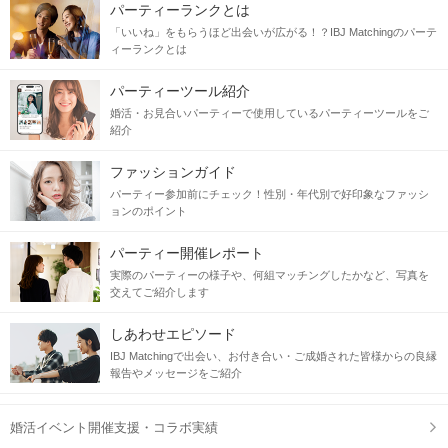
パーティーランクとは
「いいね」をもらうほど出会いが広がる！？IBJ Matchingのパーテ
ィーランクとは
パーティーツール紹介
婚活・お見合いパーティーで使用しているパーティーツールをご
紹介
ファッションガイド
パーティー参加前にチェック！性別・年代別で好印象なファッシ
ョンのポイント
パーティー開催レポート
実際のパーティーの様子や、何組マッチングしたかなど、写真を
交えてご紹介します
しあわせエピソード
IBJ Matchingで出会い、お付き合い・ご成婚された皆様からの良縁
報告やメッセージをご紹介
婚活イベント開催支援・コラボ実績