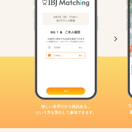
下
珍しい名字だから抵抗ある…
という方も安心して参加できます。