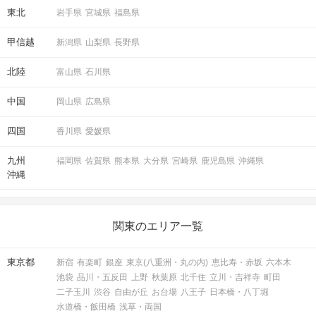
東北
岩手県
宮城県
福島県
甲信越
新潟県
山梨県
長野県
北陸
富山県
石川県
中国
岡山県
広島県
四国
香川県
愛媛県
九州
福岡県
佐賀県
熊本県
大分県
宮崎県
鹿児島県
沖縄県
沖縄
関東のエリア一覧
東京都
新宿
有楽町
銀座
東京(八重洲・丸の内)
恵比寿・赤坂
六本木
池袋
品川・五反田
上野
秋葉原
北千住
立川・吉祥寺
町田
二子玉川
渋谷
自由が丘
お台場
八王子
日本橋・八丁堀
水道橋・飯田橋
浅草・両国