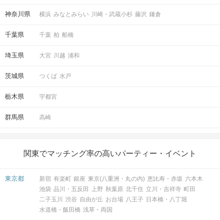
神奈川県
横浜
みなとみらい
川崎・武蔵小杉
藤沢
鎌倉
千葉県
千葉
柏
船橋
埼玉県
大宮
川越
浦和
茨城県
つくば
水戸
栃木県
宇都宮
群馬県
高崎
関東でマッチング率の高いパーティー・イベント
東京都
新宿
有楽町
銀座
東京(八重洲・丸の内)
恵比寿・赤坂
六本木
池袋
品川・五反田
上野
秋葉原
北千住
立川・吉祥寺
町田
二子玉川
渋谷
自由が丘
お台場
八王子
日本橋・八丁堀
水道橋・飯田橋
浅草・両国