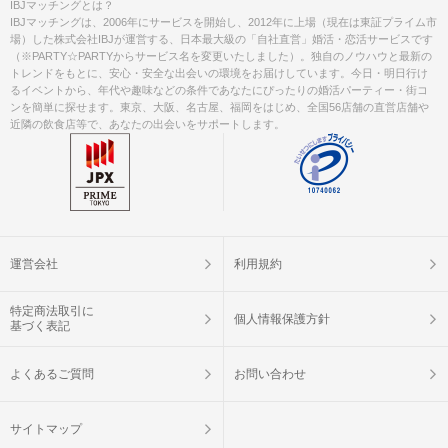
IBJマッチングとは？
IBJマッチングは、2006年にサービスを開始し、2012年に上場（現在は東証プライム市
場）した株式会社IBJが運営する、日本最大級の「自社直営」婚活・恋活サービスです
（※PARTY☆PARTYからサービス名を変更いたしました）。独自のノウハウと最新の
トレンドをもとに、安心・安全な出会いの環境をお届けしています。今日・明日行け
るイベントから、年代や趣味などの条件であなたにぴったりの婚活パーティー・街コ
ンを簡単に探せます。東京、大阪、名古屋、福岡をはじめ、全国56店舗の直営店舗や
近隣の飲食店等で、あなたの出会いをサポートします。
運営会社
利用規約
特定商法取引に
個人情報保護方針
基づく表記
よくあるご質問
お問い合わせ
サイトマップ