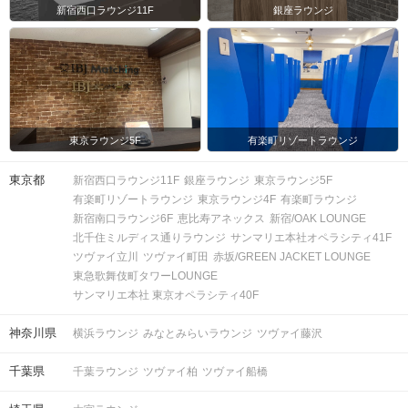
新宿西口ラウンジ11F
銀座ラウンジ
東京ラウンジ5F
有楽町リゾートラウンジ
東京都
新宿西口ラウンジ11F
銀座ラウンジ
東京ラウンジ5F
有楽町リゾートラウンジ
東京ラウンジ4F
有楽町ラウンジ
新宿南口ラウンジ6F
恵比寿アネックス
新宿/OAK LOUNGE
北千住ミルディス通りラウンジ
サンマリエ本社オペラシティ41F
ツヴァイ立川
ツヴァイ町田
赤坂/GREEN JACKET LOUNGE
東急歌舞伎町タワーLOUNGE
サンマリエ本社 東京オペラシティ40F
神奈川県
横浜ラウンジ
みなとみらいラウンジ
ツヴァイ藤沢
千葉県
千葉ラウンジ
ツヴァイ柏
ツヴァイ船橋