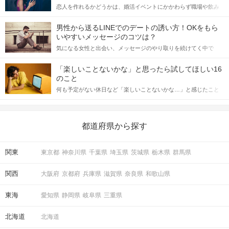
恋人を作れるかどうかは、婚活イベントにかかわらず職場や飲み
会の場で女性が話しかけて欲しい時に出すサインに、早く気づい
てアプローチできるかにも左右されます。 これから恋人作りを本
男性から送るLINEでのデートの誘い方！OKをもら
格的に始めようとしている方は、女性が異性を求めて出すサイン
いやすいメッセージのコツは？
をしっかりと理解し、正しい行動に移せるかどうかが重要。 この
気になる女性と出会い、メッセージのやり取りを続けてく中で
記事では、女性が話しかけて欲しい時に出すサインとその心理を
「この人いいな」と感じたら、次はデートに誘いたくなるもの。
詳しく解説した後、婚活イベントで実際にサインを受け取った場
しかし、中には「どう誘ったらいいの？」とお困りの男性もいら
合にどのような行動に繋げるべきかをご紹介していきます。
「楽しいことないかな」と思ったら試してほしい16
っしゃるのではないでしょうか。 そこで今回は、男性から女性へ
のこと
送るLINEでのデートの誘い方のコツをご紹介します。例文も混じ
何も予定がない休日など「楽しいことないかな…」と感じたこと
えながら解説するので、ぜひ参考にしてください。
がある人もいるのでは？ 日常が退屈に感じるなら、いますぐ楽し
いことを始めましょう！ いますぐ楽しい気分になれる対処法か
ら、恋愛・自分磨き・趣味などジャンル別の楽しいことまで、16
の楽しいことアイデアを集めました♪ いままさに楽しいことを探し
都道府県から探す
ている方は必見です。
関東
東京都
神奈川県
千葉県
埼玉県
茨城県
栃木県
群馬県
関西
大阪府
京都府
兵庫県
滋賀県
奈良県
和歌山県
東海
愛知県
静岡県
岐阜県
三重県
北海道
北海道