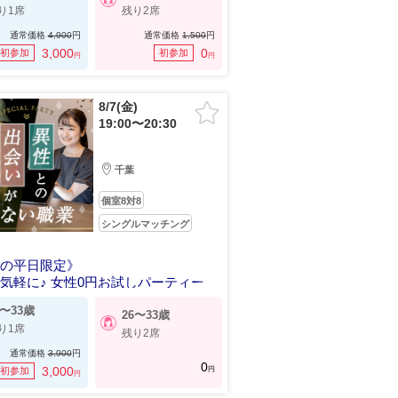
り1席
残り2席
通常価格
4,900
円
通常価格
1,500
円
3,000
0
初参加
初参加
円
円
8/7(金)
19:00〜20:30
千葉
個室8対8
シングルマッチング
葉の平日限定》
気軽に♪ 女性0円お試しパーティー
8〜33歳
26〜33歳
り1席
残り2席
通常価格
3,900
円
0
円
3,000
初参加
円