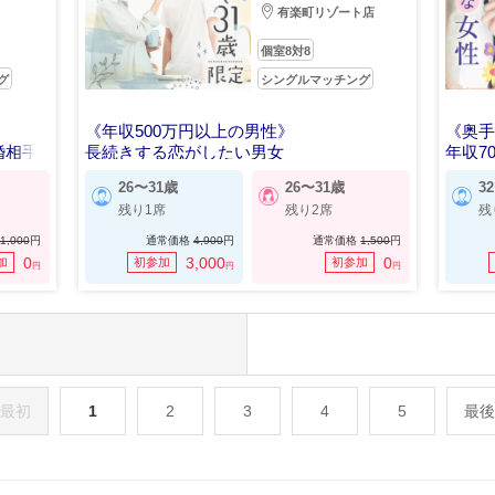
有楽町リゾート店
個室8対8
グ
シングルマッチング
《年収500万円以上の男性》
《奥
婚相手
長続きする恋がしたい男女
年収7
26〜31歳
26〜31歳
3
残り1席
残り2席
残
1,000
円
通常価格
4,900
円
通常価格
1,500
円
0
3,000
0
加
初参加
初参加
円
円
円
最初
1
2
3
4
5
最後