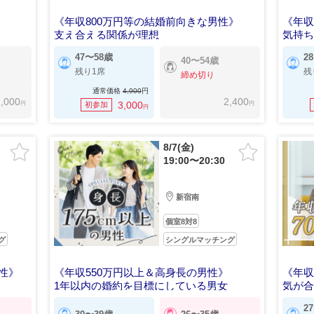
《年収800万円等の結婚前向きな男性》
《年収
支え合える関係が理想
気持
47〜58歳
2
40〜54歳
残り1席
残
締め切り
通常価格
4,900
円
,000
2,400
円
円
3,000
初参加
円
8/7(金)
19:00〜20:30
新宿南
個室8対8
グ
シングルマッチング
男性》
《年収550万円以上＆高身長の男性》
《年収
1年以内の婚約を目標にしている男女
気が
2