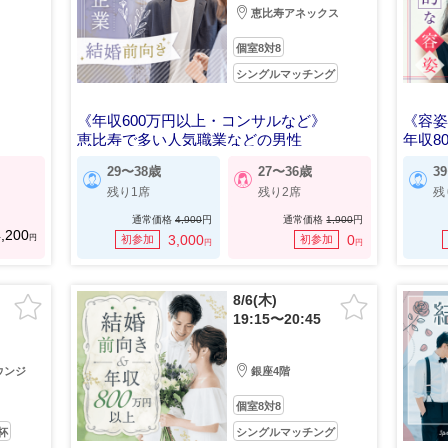
恵比寿アネックス
個室8対8
シングルマッチング
《年収600万円以上・コンサルなど》
《容
恵比寿で多い人気職業などの男性
年収8
29〜38歳
27〜36歳
3
残り1席
残り2席
残
通常価格
4,900
円
通常価格
1,900
円
,200
円
3,000
0
初参加
初参加
円
円
8/6(木)
19:15〜20:45
ウンジ
銀座4階
個室8対8
杯
シングルマッチング