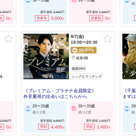
30〜39歳
26〜35歳
残
1,500
円
通常価格
4,400
円
通常価格
1,000
円
0
3,000
0
加
初参加
初参加
円
円
円
8/7(金)
19:00〜20:30
銀座4階
個室8対8
格
シングルマッチング
《プレミアム・プラチナ会員限定》
《千
外見重視の出会いはこちらから
まずは
29〜35歳
26〜35歳
2
残り2席
残り2席
残
2,000
円
通常価格
4,900
円
通常価格
1,900
円
0
4,400
1,400
加
早割
早割
円
円
円