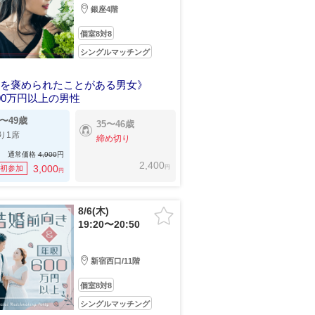
銀座4階
個室8対8
シングルマッチング
姿を褒められたことがある男女》
00万円以上の男性
9〜49歳
35〜46歳
り1席
締め切り
通常価格
4,900
円
2,400
円
3,000
初参加
円
8/6(木)
19:20〜20:50
新宿西口/11階
個室8対8
シングルマッチング