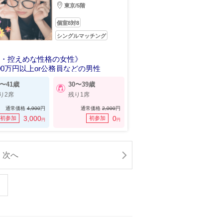
東京/5階
個室8対8
シングルマッチング
手・控えめな性格の女性》
00万円以上or公務員などの男性
2〜41歳
30〜39歳
り2席
残り1席
通常価格
4,900
円
通常価格
2,000
円
3,000
0
初参加
初参加
円
円
次へ