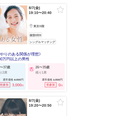
8/7(金)
19:10〜20:40
東京/5階
個室8対8
シングルマッチング
いやりのある関係が理想》
00万円以上の男性
8〜37歳
26〜35歳
り2席
残り1席
通常価格
4,900
円
通常価格
1,500
円
3,000
0
初参加
初参加
円
円
8/7(金)
19:20〜20:50