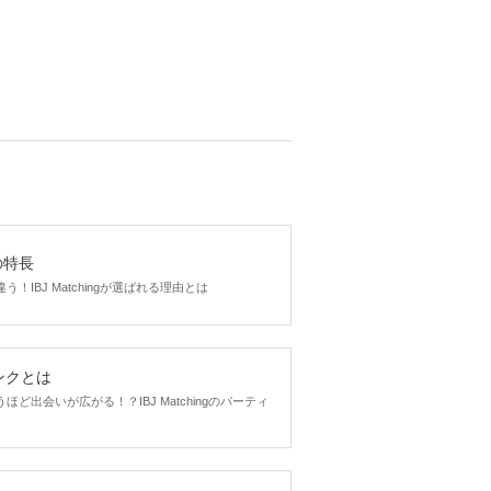
gの特長
！IBJ Matchingが選ばれる理由とは
ンクとは
ど出会いが広がる！？IBJ Matchingのパーティ