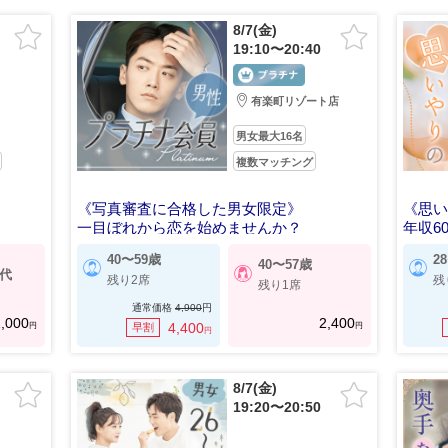
8/7(金)
19:10〜20:40
有楽町リゾート店
男女最大16名
複数マッチング
《写真審査に合格した男女限定》
《思
一目ぼれから恋を始めませんか？
年収6
40〜59歳
2
40〜57歳
0代
残り2席
残
残り1席
通常価格
4,900
円
,000
2,400
円
円
4,400
早割
円
8/7(金)
19:20〜20:50