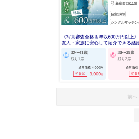
新宿西口/11階
個室8対8
シングルマッチン
《写真審査合格＆年収600万円以上》
友人・家族に安心して紹介できる結
32〜41歳
30〜39歳
残り1席
残り2席
通常価格
4,000
円
通常価格
3,000
初参加
初参
円
前へ