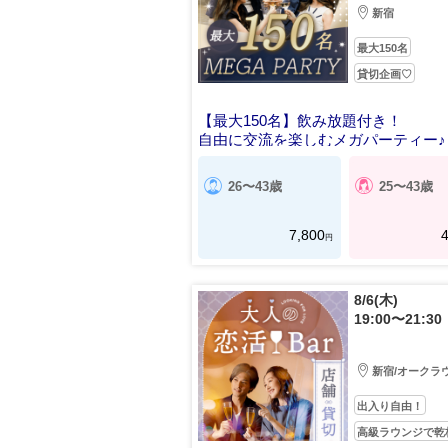
新宿
最大150名
貸切企画♡
【最大150名】飲み放題付き！
自由に交流を楽しむメガパーティー♪
26〜43歳
25〜43歳
7,800
4
円
8/6(木)
19:00〜21:30
新宿/オークラ
出入り自由！
高級ラウンジで乾