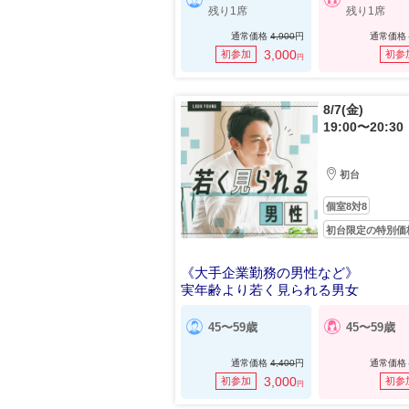
残り1席
残り1席
通常価格
4,900
円
通常価格
3,000
初参加
初参
円
8/7(金)
19:00〜20:30
初台
個室8対8
初台限定の特別価
《大手企業勤務の男性など》
実年齢より若く見られる男女
45〜59歳
45〜59歳
通常価格
4,400
円
通常価格
3,000
初参加
初参
円