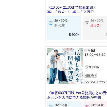
《19:00～21:30まで飲み放題》
楽しく飲んで、楽しく交流♡
20・30代
20・30代
残り1席
締め切り
5,900
2
円
8/7(金)
17:00〜18:30
東京/5階
個室8対8
シングルマッチン
《年収600万円以上or公務員などの
お互いを大切にできる関係が理想
26〜33歳
24〜31歳