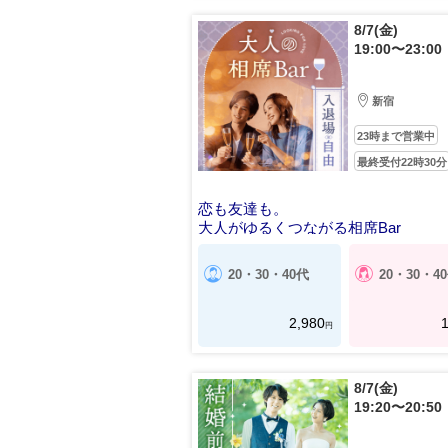
8/7(金)
19:00〜23:00
新宿
23時まで営業中
最終受付22時30分
恋も友達も。
大人がゆるくつながる相席Bar
20・30・40代
20・30・4
2,980
1
円
8/7(金)
19:20〜20:50