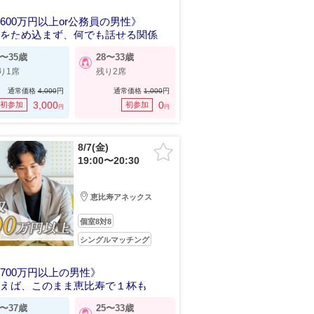
600万円以上or公務員の男性》
ちをため込まず、何でも話せる関係
8〜35歳
28〜33歳
り1席
残り2席
通常価格
4,000
円
通常価格
1,000
円
3,000
0
初参加
初参加
円
円
8/7(金)
19:00〜20:30
恵比寿アネックス
個室8対8
シングルマッチング
700万円以上の男性》
合えば、このまま恵比寿で１杯も
7〜37歳
25〜33歳