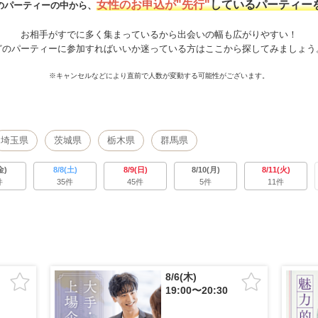
女性のお申込が
"先行"
しているパーティー
のパーティーの中から、
お相手がすでに多く集まっているから
出会いの幅も広がりやすい！
どのパーティーに参加すればいいか
迷っている方はここから探してみましょう
※キャンセルなどにより
直前で人数が変動する可能性がございます。
埼玉県
茨城県
栃木県
群馬県
金)
8/8(土)
8/9(日)
8/10(月)
8/11(火)
件
35件
45件
5件
11件
8/6(木)
19:00〜20:30