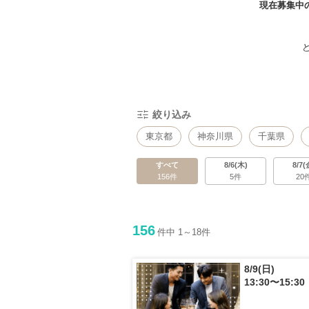
現在募集中
絞り込み
東京都
神奈川県
千葉県
すべて
8/6(木)
8/7(
156件
5件
20
156
件中 1～18件
8/9(日)
13:30〜15:30