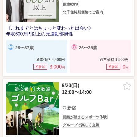
個室8対8
北千住特別価格でご案内
《これまでとはちょっと変わった出会い》
年収600万円以上の元運動部男性
28〜37歳
26〜35歳
通常価格
4,400
円
通常価格
1,500
円
3,000
0
初参加
初参加
円
円
9/20(日)
12:00〜14:00
新宿
距離が縮まるスポーツ体験
グループで楽しく交流