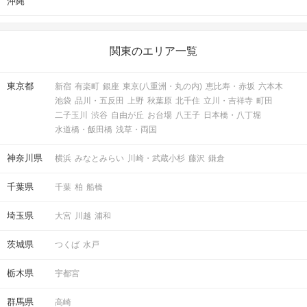
沖縄
関東のエリア一覧
東京都
新宿
有楽町
銀座
東京(八重洲・丸の内)
恵比寿・赤坂
六本木
池袋
品川・五反田
上野
秋葉原
北千住
立川・吉祥寺
町田
二子玉川
渋谷
自由が丘
お台場
八王子
日本橋・八丁堀
水道橋・飯田橋
浅草・両国
神奈川県
横浜
みなとみらい
川崎・武蔵小杉
藤沢
鎌倉
千葉県
千葉
柏
船橋
埼玉県
大宮
川越
浦和
茨城県
つくば
水戸
栃木県
宇都宮
群馬県
高崎