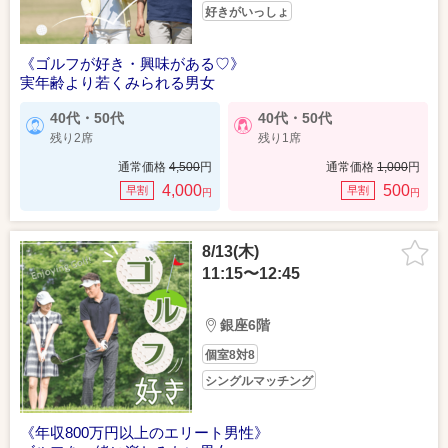
好きがいっしょ
《ゴルフが好き・興味がある♡》
実年齢より若くみられる男女
40代・50代
40代・50代
残り2席
残り1席
通常価格
4,500
円
通常価格
1,000
円
4,000
500
早割
早割
円
円
8/13(木)
11:15〜12:45
銀座6階
個室8対8
シングルマッチング
《年収800万円以上のエリート男性》