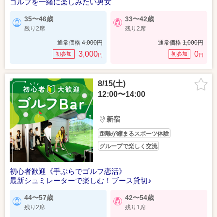
ゴルフを一緒に楽しみたい男女
35〜46歳
33〜42歳
残り2席
残り2席
通常価格
4,000
円
通常価格
1,000
円
3,000
0
初参加
初参加
円
円
8/15(土)
12:00〜14:00
新宿
距離が縮まるスポーツ体験
グループで楽しく交流
初心者歓迎《手ぶらでゴルフ恋活》
最新シュミレーターで楽しむ！ブース貸切♪
44〜57歳
42〜54歳
残り2席
残り1席