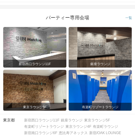
パーティー専用会場
一覧
新宿西口ラウンジ11F
銀座ラウンジ
東京ラウンジ5F
有楽町リゾートラウンジ
東京都
新宿西口ラウンジ11F
銀座ラウンジ
東京ラウンジ5F
有楽町リゾートラウンジ
東京ラウンジ4F
有楽町ラウンジ
新宿南口ラウンジ6F
恵比寿アネックス
新宿/OAK LOUNGE