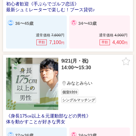
初心者歓迎《手ぶらでゴルフ恋活》
最新シュミレーターで楽しむ！ブース貸切♪
36〜45歳
34〜43歳
通常価格
7,600
円
通常価格
4,900
円
7,100
4,400
早割
早割
円
円
9/21(月・祝)
14:00〜15:30
みなとみらい
個室8対8
シングルマッチング
《身長175㎝以上＆元運動部などの男性》
体を動かすことが好きな男女
27〜36歳
24〜33歳