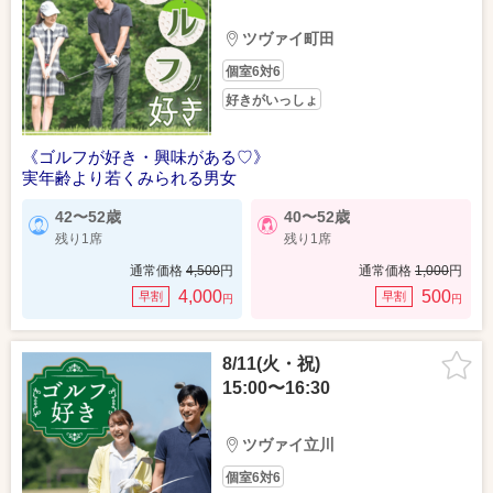
ツヴァイ町田
個室6対6
好きがいっしょ
《ゴルフが好き・興味がある♡》
実年齢より若くみられる男女
42〜52歳
40〜52歳
残り1席
残り1席
通常価格
4,500
円
通常価格
1,000
円
4,000
500
早割
早割
円
円
8/11(火・祝)
15:00〜16:30
ツヴァイ立川
個室6対6