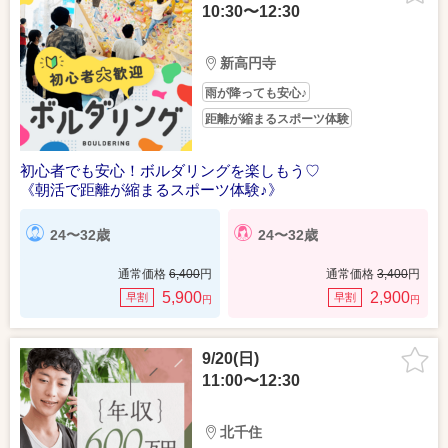
10:30〜12:30
新高円寺
雨が降っても安心♪
距離が縮まるスポーツ体験
初心者でも安心！ボルダリングを楽しもう♡
《朝活で距離が縮まるスポーツ体験♪》
24〜32歳
24〜32歳
通常価格
6,400
円
通常価格
3,400
円
5,900
2,900
早割
早割
円
円
9/20(日)
11:00〜12:30
北千住