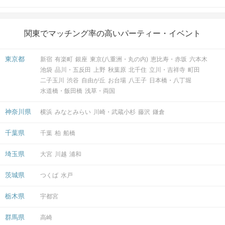
関東でマッチング率の高いパーティー・イベント
東京都
新宿
有楽町
銀座
東京(八重洲・丸の内)
恵比寿・赤坂
六本木
池袋
品川・五反田
上野
秋葉原
北千住
立川・吉祥寺
町田
二子玉川
渋谷
自由が丘
お台場
八王子
日本橋・八丁堀
水道橋・飯田橋
浅草・両国
神奈川県
横浜
みなとみらい
川崎・武蔵小杉
藤沢
鎌倉
千葉県
千葉
柏
船橋
埼玉県
大宮
川越
浦和
茨城県
つくば
水戸
栃木県
宇都宮
群馬県
高崎