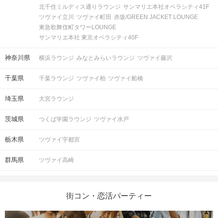
北千住ミルディス通りラウンジ
サンマリエ本社オペラシティ41F
ツヴァイ立川
ツヴァイ町田
赤坂/GREEN JACKET LOUNGE
東急歌舞伎町タワーLOUNGE
サンマリエ本社 東京オペラシティ40F
神奈川県
横浜ラウンジ
みなとみらいラウンジ
ツヴァイ藤沢
千葉県
千葉ラウンジ
ツヴァイ柏
ツヴァイ船橋
埼玉県
大宮ラウンジ
茨城県
つくば学園ラウンジ
ツヴァイ水戸
栃木県
ツヴァイ宇都宮
群馬県
ツヴァイ高崎
街コン・恋活パーティー