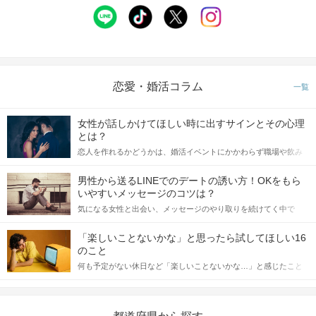
恋愛・婚活コラム
一覧
女性が話しかけてほしい時に出すサインとその心理
とは？
恋人を作れるかどうかは、婚活イベントにかかわらず職場や飲み
会の場で女性が話しかけて欲しい時に出すサインに、早く気づい
てアプローチできるかにも左右されます。 これから恋人作りを本
男性から送るLINEでのデートの誘い方！OKをもら
格的に始めようとしている方は、女性が異性を求めて出すサイン
いやすいメッセージのコツは？
をしっかりと理解し、正しい行動に移せるかどうかが重要。 この
気になる女性と出会い、メッセージのやり取りを続けてく中で
記事では、女性が話しかけて欲しい時に出すサインとその心理を
「この人いいな」と感じたら、次はデートに誘いたくなるもの。
詳しく解説した後、婚活イベントで実際にサインを受け取った場
しかし、中には「どう誘ったらいいの？」とお困りの男性もいら
合にどのような行動に繋げるべきかをご紹介していきます。
「楽しいことないかな」と思ったら試してほしい16
っしゃるのではないでしょうか。 そこで今回は、男性から女性へ
のこと
送るLINEでのデートの誘い方のコツをご紹介します。例文も混じ
何も予定がない休日など「楽しいことないかな…」と感じたこと
えながら解説するので、ぜひ参考にしてください。
がある人もいるのでは？ 日常が退屈に感じるなら、いますぐ楽し
いことを始めましょう！ いますぐ楽しい気分になれる対処法か
ら、恋愛・自分磨き・趣味などジャンル別の楽しいことまで、16
の楽しいことアイデアを集めました♪ いままさに楽しいことを探し