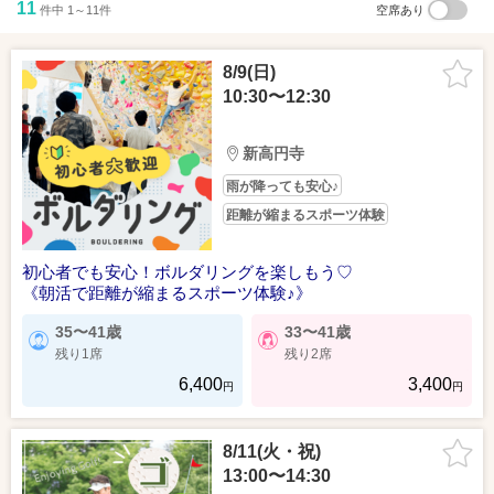
11
件中 1～11件
空席あり
8/9(日)
10:30〜12:30
新高円寺
雨が降っても安心♪
距離が縮まるスポーツ体験
初心者でも安心！ボルダリングを楽しもう♡
《朝活で距離が縮まるスポーツ体験♪》
35〜41歳
33〜41歳
残り1席
残り2席
6,400
3,400
円
円
8/11(火・祝)
13:00〜14:30