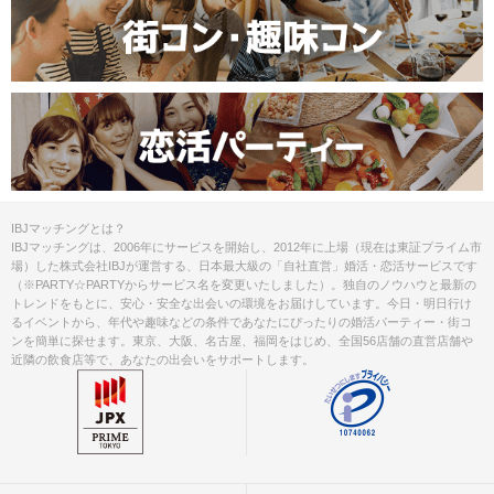
IBJマッチングとは？
IBJマッチングは、2006年にサービスを開始し、2012年に上場（現在は東証プライム市
場）した株式会社IBJが運営する、日本最大級の「自社直営」婚活・恋活サービスです
（※PARTY☆PARTYからサービス名を変更いたしました）。独自のノウハウと最新の
トレンドをもとに、安心・安全な出会いの環境をお届けしています。今日・明日行け
るイベントから、年代や趣味などの条件であなたにぴったりの婚活パーティー・街コ
ンを簡単に探せます。東京、大阪、名古屋、福岡をはじめ、全国56店舗の直営店舗や
近隣の飲食店等で、あなたの出会いをサポートします。