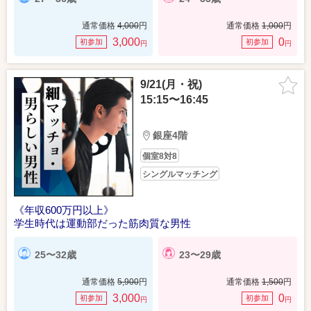
通常価格
4,000
円
通常価格
1,000
円
3,000
0
初参加
初参加
円
円
9/21(月・祝)
15:15〜16:45
銀座4階
個室8対8
シングルマッチング
《年収600万円以上》
学生時代は運動部だった筋肉質な男性
25〜32歳
23〜29歳
通常価格
5,900
円
通常価格
1,500
円
3,000
0
初参加
初参加
円
円