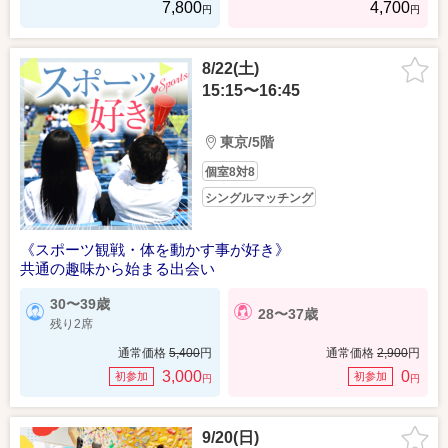
7,800
4,700
円
円
8/22(土)
15:15〜16:45
東京/5階
個室8対8
シングルマッチング
《スポーツ観戦・体を動かす事が好き》
共通の趣味から始まる出会い
30〜39歳
28〜37歳
残り2席
通常価格
5,400
円
通常価格
2,900
円
3,000
0
初参加
初参加
円
円
9/20(日)