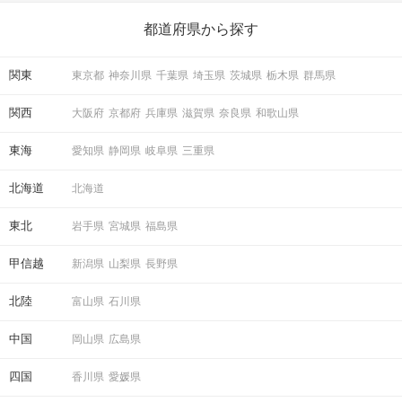
ら、恋愛・自分磨き・趣味などジャンル別の楽しいことまで、16
の楽しいことアイデアを集めました♪ いままさに楽しいことを探し
都道府県から探す
ている方は必見です。
関東
東京都
神奈川県
千葉県
埼玉県
茨城県
栃木県
群馬県
関西
大阪府
京都府
兵庫県
滋賀県
奈良県
和歌山県
東海
愛知県
静岡県
岐阜県
三重県
北海道
北海道
東北
岩手県
宮城県
福島県
甲信越
新潟県
山梨県
長野県
北陸
富山県
石川県
中国
岡山県
広島県
四国
香川県
愛媛県