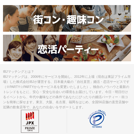
IBJマッチングとは？
IBJマッチングは、2006年にサービスを開始し、2012年に上場（現在は東証プライム市
場）した株式会社IBJが運営する、日本最大級の「自社直営」婚活・恋活サービスです
（※PARTY☆PARTYからサービス名を変更いたしました）。独自のノウハウと最新の
トレンドをもとに、安心・安全な出会いの環境をお届けしています。今日・明日行け
るイベントから、年代や趣味などの条件であなたにぴったりの婚活パーティー・街コ
ンを簡単に探せます。東京、大阪、名古屋、福岡をはじめ、全国56店舗の直営店舗や
近隣の飲食店等で、あなたの出会いをサポートします。