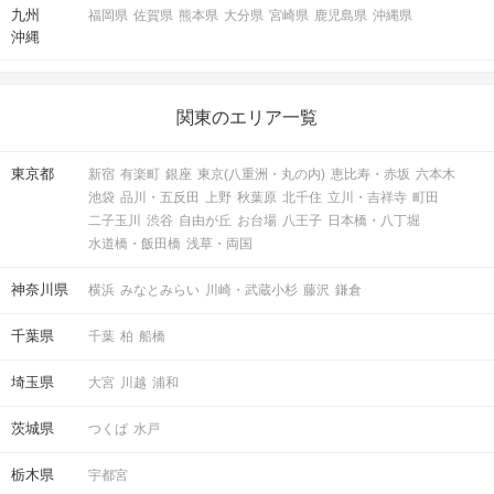
九州
福岡県
佐賀県
熊本県
大分県
宮崎県
鹿児島県
沖縄県
沖縄
関東のエリア一覧
東京都
新宿
有楽町
銀座
東京(八重洲・丸の内)
恵比寿・赤坂
六本木
池袋
品川・五反田
上野
秋葉原
北千住
立川・吉祥寺
町田
二子玉川
渋谷
自由が丘
お台場
八王子
日本橋・八丁堀
水道橋・飯田橋
浅草・両国
神奈川県
横浜
みなとみらい
川崎・武蔵小杉
藤沢
鎌倉
千葉県
千葉
柏
船橋
埼玉県
大宮
川越
浦和
茨城県
つくば
水戸
栃木県
宇都宮