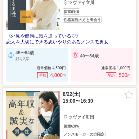
ツヴァイ立川
個室6対6
性格重視の方と出会う
《外見や健康に気を遣っている♡》
恋人を大切にできる思いやりのあるノンスモ男女
45〜54歳
40〜54歳
残り2席
通常価格
4,500
円
通常価格
1,000
円
4,000
500
早割
早割
円
円
8/22(土)
15:00〜16:30
ツヴァイ町田
個室6対6
ノンスモーカーの方限定