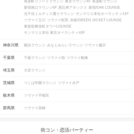
有楽町リゾートラウンジ
東京ラウンジ4F
有楽町ラウンジ
新宿南口ラウンジ6F
恵比寿アネックス
新宿/OAK LOUNGE
北千住ミルディス通りラウンジ
サンマリエ本社オペラシティ41F
ツヴァイ立川
ツヴァイ町田
赤坂/GREEN JACKET LOUNGE
東急歌舞伎町タワーLOUNGE
サンマリエ本社 東京オペラシティ40F
神奈川県
横浜ラウンジ
みなとみらいラウンジ
ツヴァイ藤沢
千葉県
千葉ラウンジ
ツヴァイ柏
ツヴァイ船橋
埼玉県
大宮ラウンジ
茨城県
つくば学園ラウンジ
ツヴァイ水戸
栃木県
ツヴァイ宇都宮
群馬県
ツヴァイ高崎
街コン・恋活パーティー