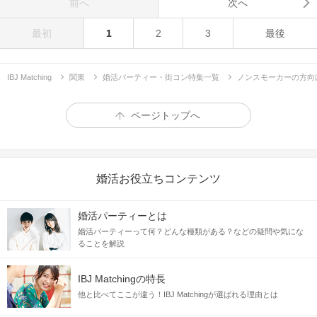
前へ
次へ
最初
1
2
3
最後
IBJ Matching
関東
婚活パーティー・街コン特集一覧
ノンスモーカーの方向
ページトップへ
婚活お役立ちコンテンツ
婚活パーティーとは
婚活パーティーって何？どんな種類がある？などの疑問や気にな
ることを解説
IBJ Matchingの特長
他と比べてここが違う！IBJ Matchingが選ばれる理由とは