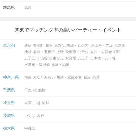
群馬県
高崎
関東でマッチング率の高いパーティー・イベント
東京都
新宿
有楽町
銀座
東京(八重洲・丸の内)
恵比寿・赤坂
六本木
池袋
品川・五反田
上野
秋葉原
北千住
立川・吉祥寺
町田
二子玉川
渋谷
自由が丘
お台場
八王子
日本橋・八丁堀
水道橋・飯田橋
浅草・両国
神奈川県
横浜
みなとみらい
川崎・武蔵小杉
藤沢
鎌倉
千葉県
千葉
柏
船橋
埼玉県
大宮
川越
浦和
茨城県
つくば
水戸
栃木県
宇都宮