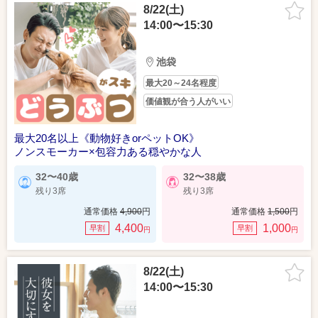
8/22(土)
14:00〜15:30
池袋
最大20～24名程度
価値観が合う人がいい
最大20名以上《動物好きorペットOK》
ノンスモーカー×包容力ある穏やかな人
32〜40歳
32〜38歳
残り3席
残り3席
通常価格
4,900
円
通常価格
1,500
円
4,400
1,000
早割
早割
円
円
8/22(土)
14:00〜15:30