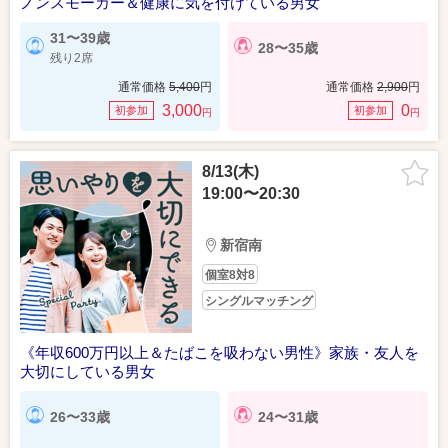
ノンスモーカー＆健康に気を付けている男女
31〜39歳
28〜35歳
残り2席
通常価格
5,400
円
通常価格
2,900
円
3,000
0
初参加
初参加
円
円
8/13(木)
19:00〜20:30
新宿南
個室8対8
シングルマッチング
《年収600万円以上＆たばこを吸わない男性》家族・友人を
大切にしている男女
26〜33歳
24〜31歳