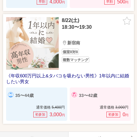
4,000
500
早割
早割
円
円
8/22(土)
18:30〜19:30
新宿南
個室8対8
複数マッチング
《年収600万円以上&タバコを吸わない男性》1年以内に結婚
したい男女
35〜44歳
33〜42歳
通常価格
5,400
円
通常価格
3,000
円
3,000
0
初参加
初参加
円
円