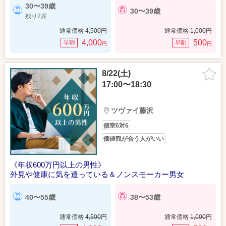
30〜39歳
30〜39歳
残り2席
通常価格
4,500
円
通常価格
1,000
円
4,000
500
早割
早割
円
円
8/22(土)
17:00〜18:30
ツヴァイ藤沢
個室6対6
価値観が合う人がいい
《年収600万円以上の男性》
外見や健康に気を遣っている＆ノンスモーカー男女
40〜55歳
38〜53歳
通常価格
4,500
円
通常価格
1,000
円