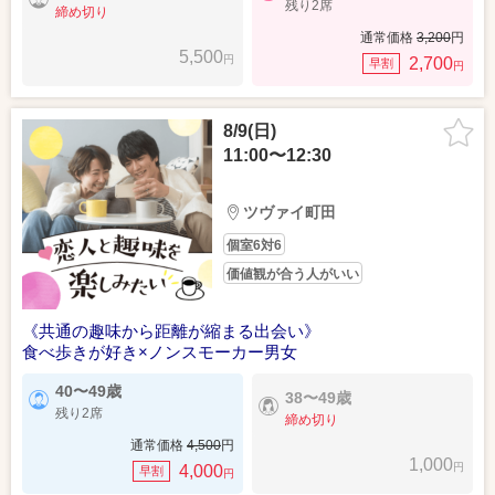
残り2席
締め切り
通常価格
3,200
円
5,500
円
2,700
早割
円
8/9(日)
11:00〜12:30
ツヴァイ町田
個室6対6
価値観が合う人がいい
《共通の趣味から距離が縮まる出会い》
食べ歩きが好き×ノンスモーカー男女
40〜49歳
38〜49歳
残り2席
締め切り
通常価格
4,500
円
1,000
円
4,000
早割
円