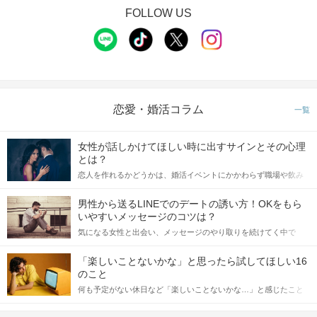
FOLLOW US
恋愛・婚活コラム
一覧
女性が話しかけてほしい時に出すサインとその心理
とは？
恋人を作れるかどうかは、婚活イベントにかかわらず職場や飲み
会の場で女性が話しかけて欲しい時に出すサインに、早く気づい
てアプローチできるかにも左右されます。 これから恋人作りを本
男性から送るLINEでのデートの誘い方！OKをもら
格的に始めようとしている方は、女性が異性を求めて出すサイン
いやすいメッセージのコツは？
をしっかりと理解し、正しい行動に移せるかどうかが重要。 この
気になる女性と出会い、メッセージのやり取りを続けてく中で
記事では、女性が話しかけて欲しい時に出すサインとその心理を
「この人いいな」と感じたら、次はデートに誘いたくなるもの。
詳しく解説した後、婚活イベントで実際にサインを受け取った場
しかし、中には「どう誘ったらいいの？」とお困りの男性もいら
合にどのような行動に繋げるべきかをご紹介していきます。
「楽しいことないかな」と思ったら試してほしい16
っしゃるのではないでしょうか。 そこで今回は、男性から女性へ
のこと
送るLINEでのデートの誘い方のコツをご紹介します。例文も混じ
何も予定がない休日など「楽しいことないかな…」と感じたこと
えながら解説するので、ぜひ参考にしてください。
がある人もいるのでは？ 日常が退屈に感じるなら、いますぐ楽し
いことを始めましょう！ いますぐ楽しい気分になれる対処法か