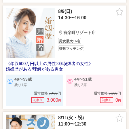
8/9(日)
14:30〜16:00
有楽町リゾート店
男女最大16名
複数マッチング
《年収600万円以上の男性×非喫煙者の女性》
婚姻歴がある/理解がある男女
46〜53歳
44〜51歳
残り1席
残り2席
通常価格
5,400
円
通常価格
3,200
円
3,000
0
初参加
初参加
円
円
8/11(火・祝)
11:00〜12:30