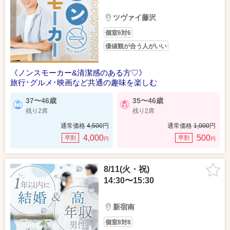
ツヴァイ藤沢
個室6対6
価値観が合う人がいい
《ノンスモーカー&清潔感のある方♡》
旅行･グルメ･映画など共通の趣味を楽しむ
37〜46歳
35〜46歳
残り2席
残り2席
通常価格
4,500
円
通常価格
1,000
円
4,000
500
早割
早割
円
円
8/11(火・祝)
14:30〜15:30
新宿南
個室8対8