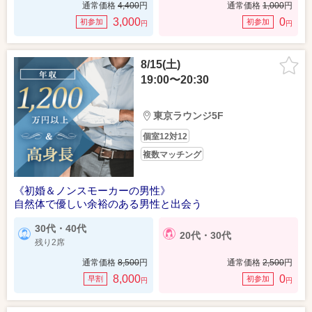
通常価格
4,400
円
通常価格
1,000
円
3,000
0
初参加
初参加
円
円
8/15(土)
19:00〜20:30
東京ラウンジ5F
個室12対12
複数マッチング
《初婚＆ノンスモーカーの男性》
自然体で優しい余裕のある男性と出会う
30代・40代
20代・30代
残り2席
通常価格
8,500
円
通常価格
2,500
円
8,000
0
早割
初参加
円
円