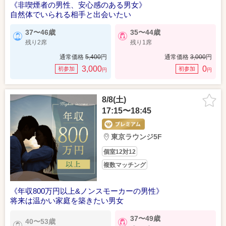
《非喫煙者の男性、安心感のある男女》
自然体でいられる相手と出会いたい
37〜46歳
35〜44歳
残り2席
残り1席
通常価格
5,400
円
通常価格
3,000
円
3,000
0
初参加
初参加
円
円
8/8(土)
17:15〜18:45
東京ラウンジ5F
個室12対12
複数マッチング
《年収800万円以上&ノンスモーカーの男性》
将来は温かい家庭を築きたい男女
37〜49歳
40〜53歳