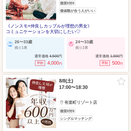
個室6対6
価値観が合う人がいい
《ノンスモ×仲良しカップルが理想の男女》
コミュニケーションを大切にしたい♡
26〜33歳
24〜33歳
残り1席
残り2席
通常価格
4,500
円
通常価格
1,000
円
4,000
500
早割
早割
円
円
8/8(土)
17:00〜18:30
有楽町リゾート店
個室8対8
シングルマッチング