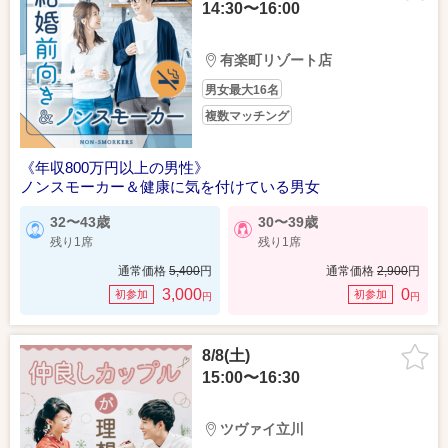
14:30〜16:00
有楽町リゾート店
男女最大16名
複数マッチング
《年収800万円以上の男性》
ノンスモーカー＆健康に気を付けている男女
32〜43歳
30〜39歳
残り1席
残り1席
通常価格
5,400
円
通常価格
2,900
円
3,000
0
初参加
初参加
円
円
8/8(土)
15:00〜16:30
ツヴァイ立川