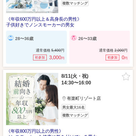
複数マッチング
《年収600万円以上＆高身長の男性》
子供好きでノンスモーカーの男女
28〜36歳
26〜33歳
通常価格
5,400
円
通常価格
2,000
円
3,000
0
初参加
初参加
円
円
8/11(火・祝)
14:30〜16:00
有楽町リゾート店
男女最大16名
複数マッチング
《年収800万円以上の男性》