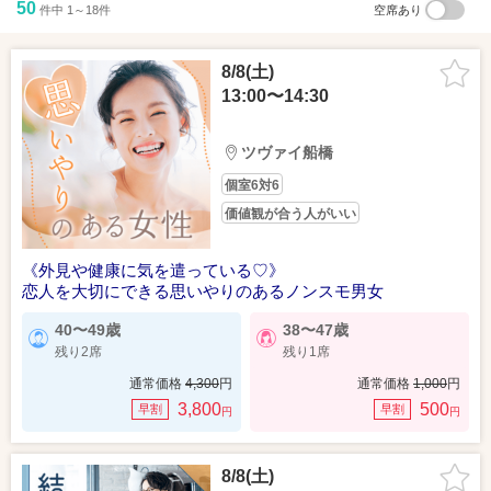
50
件中 1～18件
空席あり
8/8(土)
13:00〜14:30
ツヴァイ船橋
個室6対6
価値観が合う人がいい
《外見や健康に気を遣っている♡》
恋人を大切にできる思いやりのあるノンスモ男女
40〜49歳
38〜47歳
残り2席
残り1席
通常価格
4,300
円
通常価格
1,000
円
3,800
500
早割
早割
円
円
8/8(土)