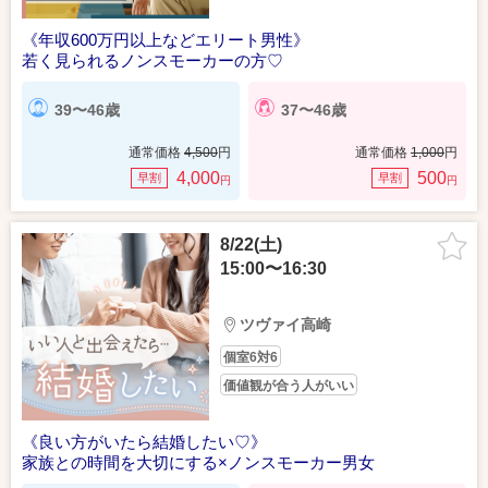
《年収600万円以上などエリート男性》
若く見られるノンスモーカーの方♡
39〜46歳
37〜46歳
通常価格
4,500
円
通常価格
1,000
円
4,000
500
早割
早割
円
円
8/22(土)
15:00〜16:30
ツヴァイ高崎
個室6対6
価値観が合う人がいい
《良い方がいたら結婚したい♡》
家族との時間を大切にする×ノンスモーカー男女