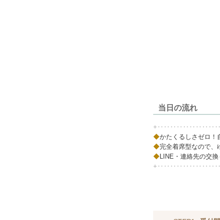
当日の流れ
+‥‥‥‥‥‥‥‥‥
◆
かたくるしさゼロ！
◆
完全着席型なので、
◆
LINE・連絡先の交
+‥‥‥‥‥‥‥‥‥