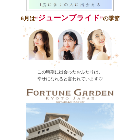
ジューンブライド
6月は
“
”
の季節
この時期に出会ったおふたりは、
幸せになれると言われています♡