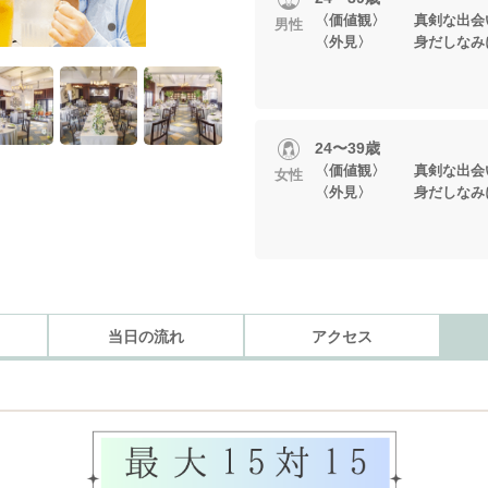
〈価値観〉 真剣な出会
男性
〈外見〉 身だしなみに
24〜39歳
〈価値観〉 真剣な出会
女性
〈外見〉 身だしなみに
当日の流れ
アクセス