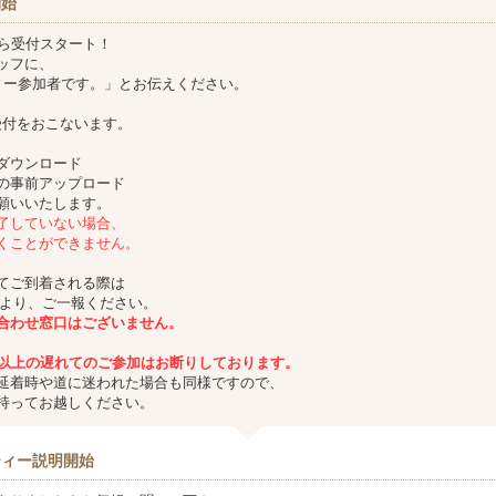
開始
から受付スタート！
ッフに、
ティー参加者です。」とお伝えください。
受付をおこないます。
ダウンロード
の事前アップロード
願いいたします。
了していない場合、
くことができません。
てご到着される際は
Eより、ご一報ください。
合わせ窓口はございません。
分以上の遅れてのご参加は
お断りしております。
延着時や道に迷われた場合も同様ですので、
持ってお越しください。
ティー説明開始