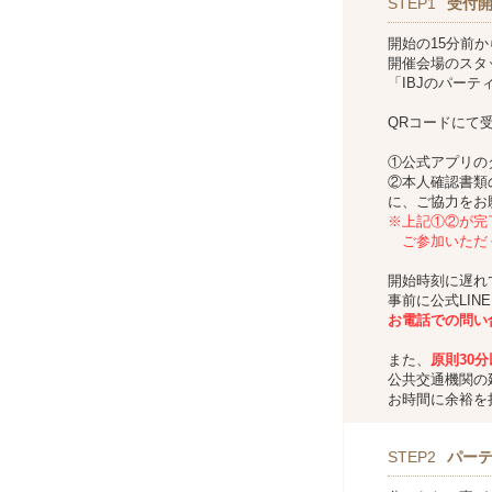
STEP1
受付
開始の15分前
開催会場のスタ
「IBJのパー
QRコードにて
①公式アプリの
②本人確認書類
に、ご協力をお
※上記①②が完
ご参加いただ
開始時刻に遅れ
事前に公式LIN
お
電話での問い
また、
原則30
公共交通機関の
お時間に余裕を
STEP2
パー