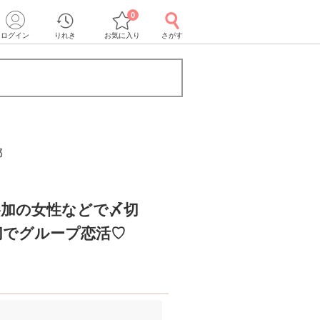
0
ログイン
りれき
お気に入り
さがす
都
参加の女性などで〆切
切でグループ恋活♡