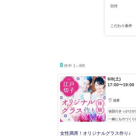
日付
こだわり条件
8
件中 1～8件
8/8(土)
17:00〜19:00
浅草
会話のきっかけが
一緒にものづくり
女性満席！オリジナルグラス作り♪