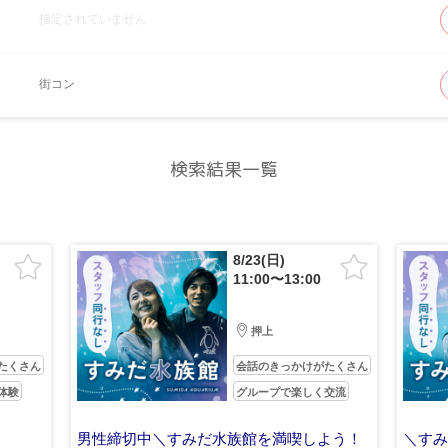
指定されていません
街コン
検索結果一覧
8/23(日)
11:00〜13:00
押上
たくさん
会話のきっかけがたくさん
体験
グループで楽しく交流
男性締切中＼すみだ水族館を満喫しよう！
＼す