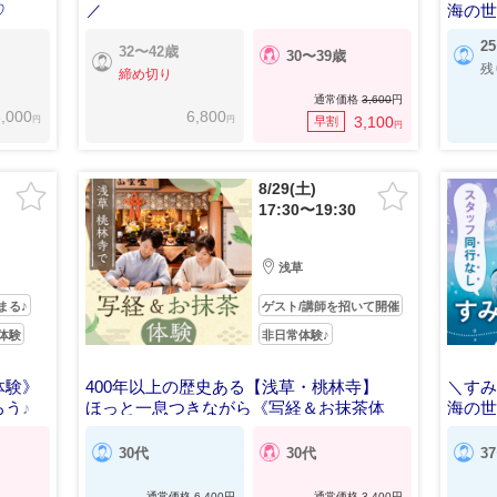
♡
／
海の
海の世界に包まれる癒しのひととき♡
2
32〜42歳
30〜39歳
残
締め切り
通常価格
3,600
円
,000
6,800
円
円
3,100
早割
円
8/29(土)
17:30〜19:30
浅草
まる♪
ゲスト/講師を招いて開催
体験
非日常体験♪
体験》
400年以上の歴史ある【浅草・桃林寺】
＼す
う♪
ほっと一息つきながら《写経＆お抹茶体
海の
験》
30代
30代
3
通常価格
6,400
円
通常価格
3,400
円