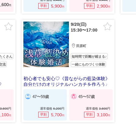
,600
円
5,900
2,900
早割
早割
円
円
9/20(日)
15:30〜17:00
田原町
たくさん
短時間で距離が縮まる♪
交流
一緒にものづくり体験
初心者でも安心♡《昔ながらの藍染体験》
♡
自分だけのオリジナルハンカチを作ろう♪
47〜59歳
45〜57歳
3,600
円
通常価格
6,200
円
通常価格
3,600
円
,100
5,700
3,100
早割
早割
円
円
円