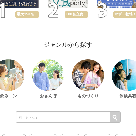
最大150名！
100名立食！
マザー牧場
ジャンルから探す
飲みコン
おさんぽ
ものづくり
体験共