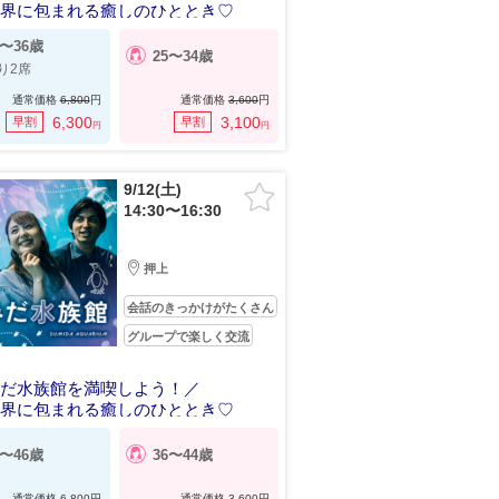
世界に包まれる癒しのひととき♡
5〜36歳
25〜34歳
り2席
通常価格
6,800
円
通常価格
3,600
円
6,300
3,100
早割
早割
円
円
9/12(土)
14:30〜16:30
押上
会話のきっかけがたくさん
グループで楽しく交流
みだ水族館を満喫しよう！／
世界に包まれる癒しのひととき♡
7〜46歳
36〜44歳
通常価格
6,800
円
通常価格
3,600
円