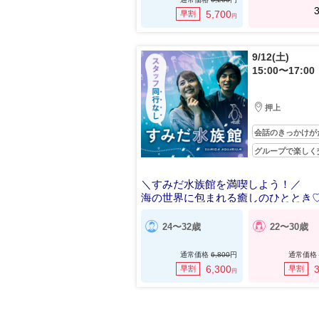
3
5,700
早割
円
9/12(土)
15:00〜17:00
押上
会話のきっかけが
グループで楽しく
＼すみだ水族館を満喫しよう！／
海の世界に包まれる癒しのひととき
24〜32歳
22〜30歳
通常価格
6,800
円
通常価格
6,300
3
早割
早割
円