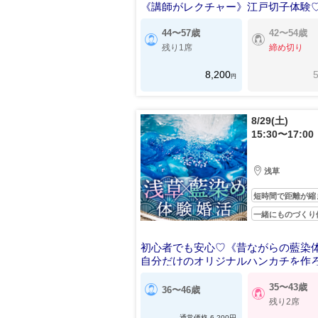
《講師がレクチャー》江戸切子体験
44〜57歳
42〜54歳
残り1席
締め切り
8,200
5
円
8/29(土)
15:30〜17:00
浅草
短時間で距離が縮
一緒にものづくり
初心者でも安心♡《昔ながらの藍染
自分だけのオリジナルハンカチを作ろ
35〜43歳
36〜46歳
残り2席
通常価格
6,200
円