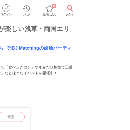
0
ログイン
りれき
お気に入り
さがす
が楽しい浅草・両国エリ
でIBJ Matchingの婚活パーティ
しむ「食べ歩きコン」やすみだ水族館で王道
ン」など様々なイベントを開催中！
変更