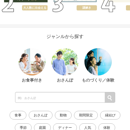
大人数に出会える
謎解き
ジャンルから探す
お食事付き
おさんぽ
ものづくり／体験
食事
おさんぽ
動物
期間限定
縁結び
季節
庭園
ディナー
人気
体験