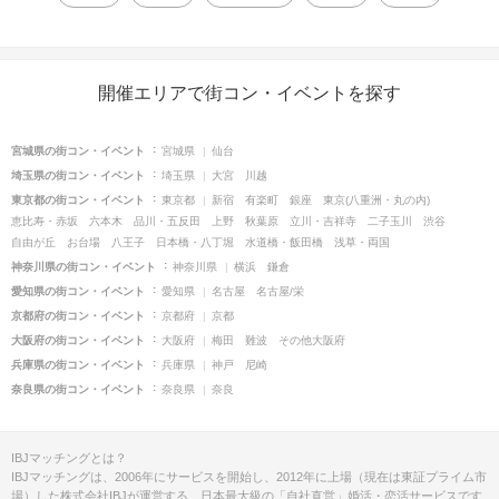
開催エリアで街コン・イベントを探す
宮城県の街コン・イベント
宮城県
仙台
埼玉県の街コン・イベント
埼玉県
大宮
川越
東京都の街コン・イベント
東京都
新宿
有楽町
銀座
東京(八重洲・丸の内)
恵比寿・赤坂
六本木
品川・五反田
上野
秋葉原
立川・吉祥寺
二子玉川
渋谷
自由が丘
お台場
八王子
日本橋・八丁堀
水道橋・飯田橋
浅草・両国
神奈川県の街コン・イベント
神奈川県
横浜
鎌倉
愛知県の街コン・イベント
愛知県
名古屋
名古屋/栄
京都府の街コン・イベント
京都府
京都
大阪府の街コン・イベント
大阪府
梅田
難波
その他大阪府
兵庫県の街コン・イベント
兵庫県
神戸
尼崎
奈良県の街コン・イベント
奈良県
奈良
IBJマッチングとは？
IBJマッチングは、2006年にサービスを開始し、2012年に上場（現在は東証プライム市
場）した株式会社IBJが運営する、日本最大級の「自社直営」婚活・恋活サービスです