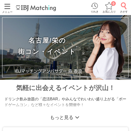
0
りれき
お気に入り
さがす
メニュー
名古屋/栄の
街コン・イベント
気軽に出会えるイベントが沢山！
ドリンク飲み放題の「恋活BAR」やみんなでわいわい盛り上がる「ボー
ドゲームコン」など様々なイベントを開催中！
もっと見る