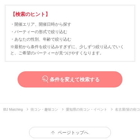
【検索のヒント】
・開催エリア、開催日時から探す
・パーティーの形式で絞り込む
・あなたの性別、年齢で絞り込む
※最初から条件を絞り込みすぎずに、少しずつ絞り込んでいく
と、ご希望のパーティーが見つけやすくなります。
条件を変えて検索する
IBJ Matching
街コン・趣味コン
愛知県の街コン・イベント
名古屋/栄の街
ページトップへ