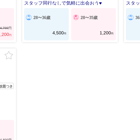
スタッフ同行なしで気軽に出会おう♥
スタッ
28〜36歳
28〜35歳
3
4,700
円
4,500
1,200
円
円
,200
円
放題つき
4,800
円