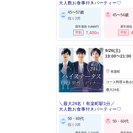
大人数お食事付きパーティー♡
45〜57歳
45〜54歳
残り3席
通常価格
7,900
円
通常価格
7,400
4
早割
早割
円
9/26(土)
19:00〜21:00
有楽町
コース料理＆飲み
最大24名
＼最大24名！有楽町駅1分／
大人数お食事付きパーティー♡
50・60代
50・60代
残り3席
通常価格
7,700
円
通常価格