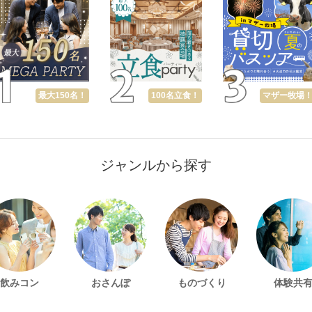
最大150名！
100名立食！
マザー牧場
ジャンルから探す
飲みコン
おさんぽ
ものづくり
体験共