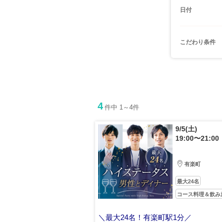
日付
こだわり条件
4
件中 1～4件
9/5(土)
19:00〜21:00
有楽町
最大24名
コース料理＆飲み
＼最大24名！有楽町駅1分／