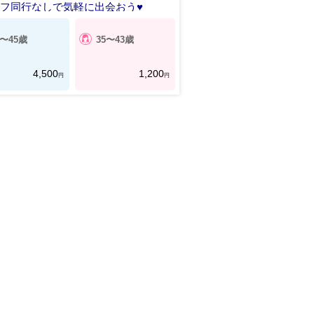
フ同行なしで気軽に出会おう♥
6〜45歳
35〜43歳
4,500
1,200
円
円