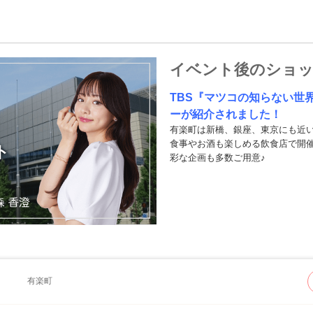
イベント後のショ
TBS『マツコの知らない世界』
ーが紹介されました！
有楽町は新橋、銀座、東京にも近
食事やお酒も楽しめる飲食店で開
ト
彩な企画も多数ご用意♪
有楽町