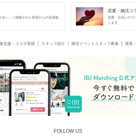
恋愛・婚活コ
い、お付き合い・ご成婚された皆様からの良縁報
恋愛・出会いのコ
します
催支援・コラボ実績
スタッフ紹介
婚活イベントスタッフ募集
接客
FOLLOW US