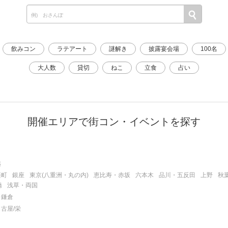
飲みコン
ラテアート
謎解き
披露宴会場
100名
大人数
貸切
ねこ
立食
占い
開催エリアで街コン・イベントを探す
越
楽町
銀座
東京(八重洲・丸の内)
恵比寿・赤坂
六本木
品川・五反田
上野
秋
橋
浅草・両国
鎌倉
名古屋/栄