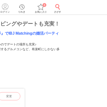
0
ログイン
りれき
お気に入り
さがす
ッピングやデートも充実！
でIBJ Matchingの婚活パーティ
いのでデートの場所も充実♪
催するグルメコンなど、有楽町にしかない多
変更