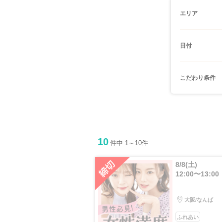
エリア
日付
こだわり条件
10
件中 1～10件
8/8(土)
12:00〜13:00
大阪/なんば
ふれあい