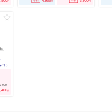
,900
4,900
3,900
早割
早割
円
円
円
る♪
／
みコン
3,900
円
,400
円