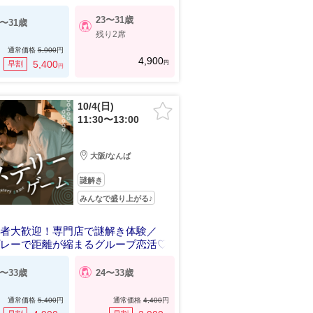
23〜31歳
3〜31歳
残り2席
通常価格
5,900
円
4,900
円
5,400
早割
円
10/4(日)
11:30〜13:00
大阪/なんば
謎解き
みんなで盛り上がる♪
心者大歓迎！専門店で謎解き体験／
プレーで距離が縮まるグループ恋活♡
4〜33歳
24〜33歳
通常価格
5,400
円
通常価格
4,400
円