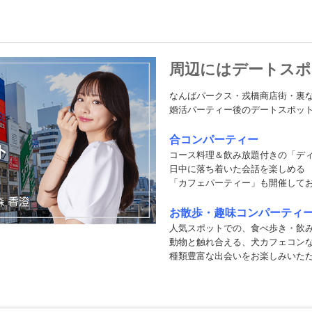
周辺にはデートスポ
なんばパークス・戎橋商店街・裏
婚活パーティー後のデートスポッ
合コンパーティー
ト
コース料理＆飲み放題付きの「デ
日中に落ち着いた会話を楽しめる
「カフェパーティー」も開催して
お散歩・趣味コンパーティ
人気スポットでの、食べ歩き・飲
動物と触れ合える、犬カフェコン
種類豊富な出会いをお楽しみいた