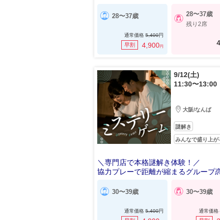
28〜37歳
28〜37歳
残り2席
通常価格
5,400
円
4
4,900
早割
円
9/12(土)
11:30〜13:00
大阪/なんば
謎解き
みんなで盛り上が
＼専門店で本格謎解き体験！／
協力プレーで距離が縮まるグループ
30〜39歳
30〜39歳
通常価格
5,400
円
通常価格