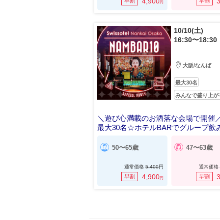
4,900
3
早割
早割
円
10/10(土)
16:30〜18:30
大阪/なんば
最大30名
みんなで盛り上が
＼遊び心満載のお洒落な会場で開催
最大30名☆ホテルBARでグループ飲
50〜65歳
47〜63歳
通常価格
5,400
円
通常価格
4,900
3
早割
早割
円