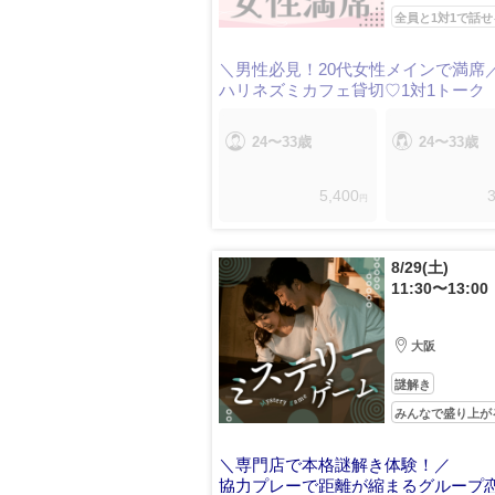
全員と1対1で話せ
＼男性必見！20代女性メインで満席
ハリネズミカフェ貸切♡1対1トーク
24〜33歳
24〜33歳
5,400
3
円
8/29(土)
11:30〜13:00
大阪
謎解き
みんなで盛り上が
＼専門店で本格謎解き体験！／
協力プレーで距離が縮まるグループ