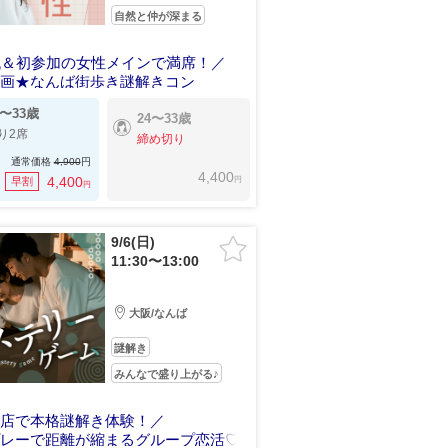
自然と仲が深まる
代＆初参加の女性メインで満席！／
企画★なんば街歩き謎解きコン
4〜33歳
24〜33歳
り2席
締め切り
通常価格
4,900
円
4,400
円
4,400
早割
円
9/6(日)
11:30〜13:00
大阪/なんば
謎解き
みんなで盛り上がる♪
門店で本格謎解き体験！／
プレーで距離が縮まるグループ恋活♡