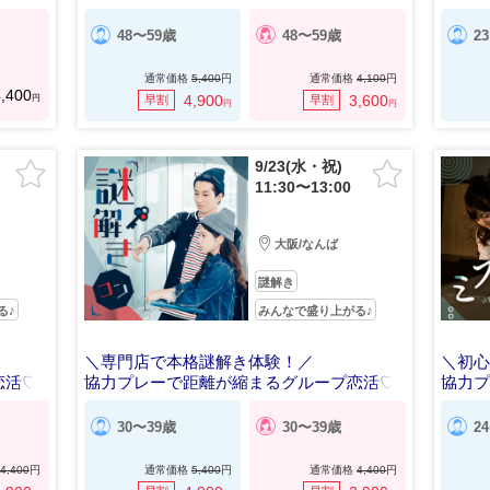
48〜59歳
48〜59歳
2
通常価格
5,400
円
通常価格
4,100
円
,400
円
4,900
3,600
早割
早割
円
円
9/23(水・祝)
11:30〜13:00
大阪/なんば
謎解き
る♪
みんなで盛り上がる♪
＼専門店で本格謎解き体験！／
＼初
恋活♡
協力プレーで距離が縮まるグループ恋活♡
協力
30〜39歳
30〜39歳
2
4,400
円
通常価格
5,400
円
通常価格
4,400
円