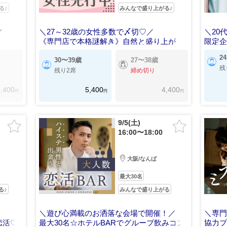
る♪
みんなで盛り上がる♪
／
＼27～32歳の女性多数で〆切♡／
＼20
《専門店で本格謎解き》自然と盛り上が
限定
る！
2
30〜39歳
27〜38歳
残
残り2席
締め切り
,400
5,400
4,400
円
円
円
9/5(土)
16:00〜18:00
大阪/なんば
最大30名
る♪
みんなで盛り上がる
＼遊び心満載のお洒落な会場で開催！／
＼専
恋活♡
最大30名☆ホテルBARでグループ飲みコン
協力