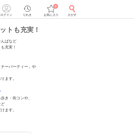
0
ログイン
りれき
お気に入り
さがす
ットも充実！
なんばなど
トも充実！
ィナーパーティー」や
おります。
ー
み歩き・街コンや、
など
だけます。