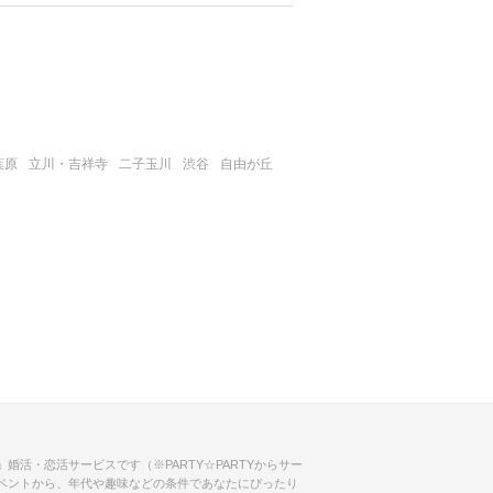
葉原
立川・吉祥寺
二子玉川
渋谷
自由が丘
婚活・恋活サービスです（※PARTY☆PARTYからサー
ベントから、年代や趣味などの条件であなたにぴったり