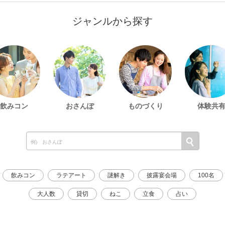
ジャンルから探す
飲みコン
おさんぽ
ものづくり
体験共
飲みコン
ラテアート
謎解き
披露宴会場
100名
大人数
貸切
ねこ
立食
占い