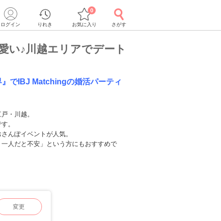
0
ログイン
りれき
お気に入り
さがす
愛い♪川越エリアでデート
でIBJ Matchingの婚活パーティ
江戸・川越。
です。
おさんぽイベントが人気。
、一人だと不安」という方にもおすすめで
変更