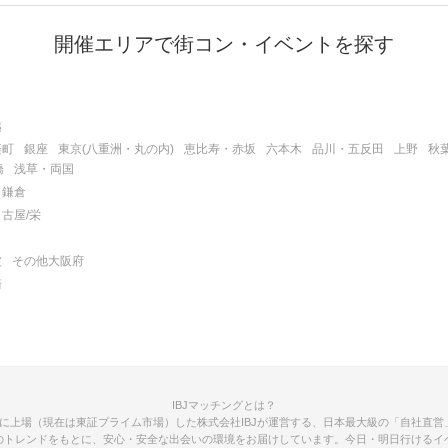
開催エリアで街コン・イベントを探す
越
楽町
銀座
東京(八重洲・丸の内)
恵比寿・赤坂
六本木
品川・五反田
上野
秋
橋
浅草・両国
鎌倉
名古屋/栄
波
その他大阪府
崎
IBJマッチングとは？
12年に上場（現在は東証プライム市場）した株式会社IBJが運営する、日本最大級の「自社直営」
のトレンドをもとに、安心・安全な出会いの環境をお届けしています。今日・明日行けるイ