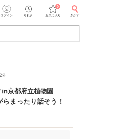
0
ログイン
りれき
お気に入り
さがす
2分
クin京都府立植物園
がらまったり話そう！