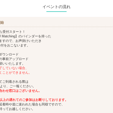
イベントの流れ
開始
から受付スタート！
 Matching】のバインダーを持った
ますので、お声掛けいただき
受付をおこないます。
ダウンロード
の事前アップロード
願いいたします。
了していない場合、
くことができません。
てご到着される際は
Eより、ご一報ください。
合わせ窓口はございません。
分以上の遅れてのご参加はお断りしております。
延着時や道に迷われた場合も同様ですので、
持ってお越しください。