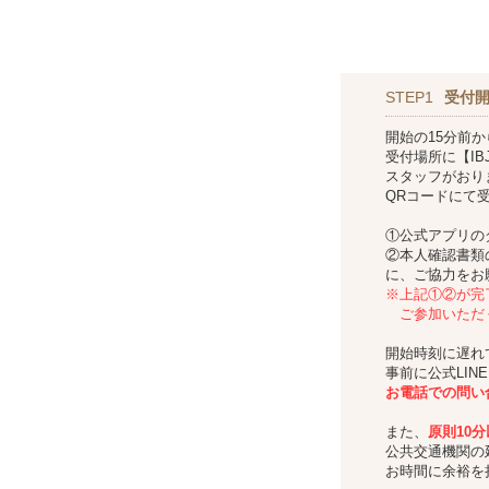
STEP1
受付
開始の15分前
受付場所に【IBJ
スタッフがおり
QRコードにて
①公式アプリの
②本人確認書類
に、ご協力をお
※上記①②が完
ご参加いただ
開始時刻に遅れ
事前に公式LIN
お
電話での問い
また、
原則10
公共交通機関の
お時間に余裕を