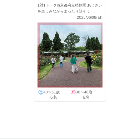
1対1トークin京都府立植物園 あじさい
を楽しみながらまったり話そう
2025/06/08(日)
40〜51歳
38〜48歳
6名
6名