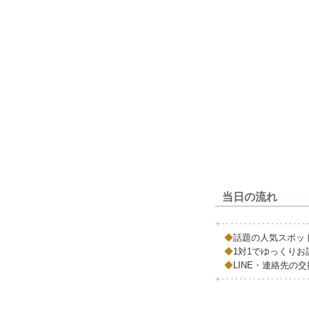
当日の流れ
+‥‥‥‥‥‥‥‥‥
◆
話題の人気スポッ
◆
1対1でゆっくりお
◆
LINE・連絡先の
+‥‥‥‥‥‥‥‥‥