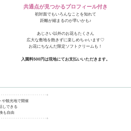
共通点が見つかるプロフィール付き
初対面でもいろんなことを知れて
距離が縮まるのが早いかも♪
あじさい以外のお花もたくさん
広大な敷地を飽きずに楽しめちゃいます♡
お花にちなんだ限定ソフトクリームも！
入園料500円は現地にてお支払いいただきます。
‥‥‥‥‥‥‥‥‥‥‥‥‥+
トや観光地で開催
話しできる
交換も自由
‥‥‥‥‥‥‥‥‥‥‥‥‥+