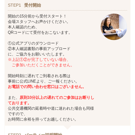
STEP1
受付開始
開始の15分前から受付スタート！
会場スタッフへお声かけください。
本人確認のため、
QRコードにて受付をおこないます。
①公式アプリのダウンロード
②本人確認書類の事前アップロード
に、ご協力をお願いいたします。
※上記①②が完了していない場合、
ご参加いただくことができません。
開始時刻に遅れてご到着される際は
事前に公式LINEより、ご一報ください。
お
電話での問い合わせ窓口はございません。
また、
原則10分以上の遅れてのご参加は
お断りし
ております。
公共交通機関の延着時や道に迷われた場合も同様
ですので、
お時間に余裕を持ってお越しください。
STEP2
パーティー説明開始