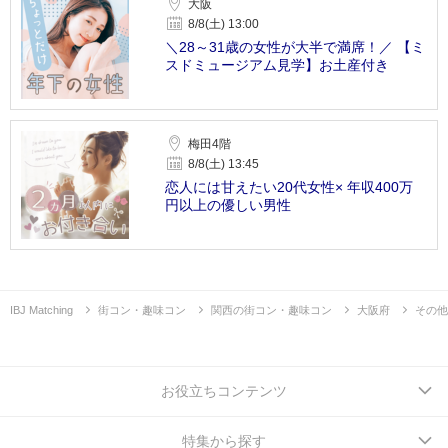
大阪
8/8(土) 13:00
＼28～31歳の女性が大半で満席！／ 【ミ
スドミュージアム見学】お土産付き
梅田4階
8/8(土) 13:45
恋人には甘えたい20代女性× 年収400万
円以上の優しい男性
IBJ Matching
街コン・趣味コン
関西の街コン・趣味コン
大阪府
その他
お役立ちコンテンツ
特集から探す