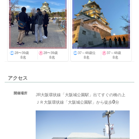
28〜39歳
28〜39歳
37～48歳位
37～48歳
8名
8名
8名
8名
アクセス
開催場所
JR大阪環状線「大阪城公園駅」出てすぐの橋の上
0
ＪＲ大阪環状線「大阪城公園駅」から徒歩
分