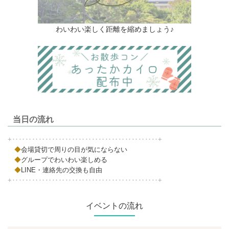
わいわい楽しく距離を縮めましょう♪
当日の流れ
+‥‥‥‥‥‥‥‥‥‥‥‥‥‥‥‥‥‥‥‥‥‥+
◆
会場貸切で周りの目が気にならない
◆
グループでわいわい楽しめる
◆
LINE・連絡先の交換も自由
+‥‥‥‥‥‥‥‥‥‥‥‥‥‥‥‥‥‥‥‥‥‥+
イベントの流れ