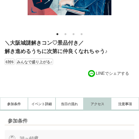
1
2
3
4
＼大阪城謎解きコン♡景品付き／
解き進めるうちに次第に仲良くなれちゃう♪
6対6
みんなで盛り上がる♪
LINEでシェアする
参加条件
イベント詳細
当日の流れ
アクセス
注意事項
参加条件
38～48歳