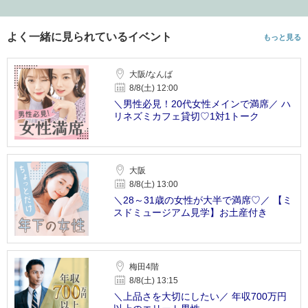
よく一緒に見られているイベント
もっと見る
大阪/なんば
8/8(土) 12:00
＼男性必見！20代女性メインで満席／ ハ
リネズミカフェ貸切♡1対1トーク
大阪
8/8(土) 13:00
＼28～31歳の女性が大半で満席♡／ 【ミ
スドミュージアム見学】お土産付き
梅田4階
8/8(土) 13:15
＼上品さを大切にしたい／ 年収700万円